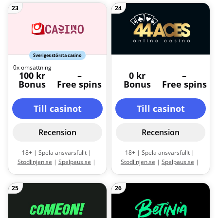
nya spelare. Få 100 % bonus upp
insättning | 15x
23
24
till 1 000 kr + 50 Free Spins.
omsättningskrav | 100%
Minsta insättning 100 kr. Bonus
insättningsbonus upp till 3 000
och insättning ska omsättas 20
kr + 150 gratisspins i Pirots 5 +
gånger innan Free Spins delas
100 kr free bet | Min. 1,80 odds
ut. Kontrollera alltid aktuella
| Giltigt i 60 dagar. Regler &
bonusvillkor hos VBET innan du
villkor gäller. |
Regler & Villkor
Sveriges största casino
aktiverar erbjudandet. |
Regler
gäller
0x omsättning
100 kr
–
0 kr
–
& Villkor gäller
Bonus
Free spins
Bonus
Free spins
Till casinot
Till casinot
Recension
Recension
18+ | Spela ansvarsfullt |
18+ | Spela ansvarsfullt |
Stodlinjen.se
|
Spelpaus.se
|
Stodlinjen.se
|
Spelpaus.se
|
Regler & Villkor gäller
Regler & Villkor gäller
25
26