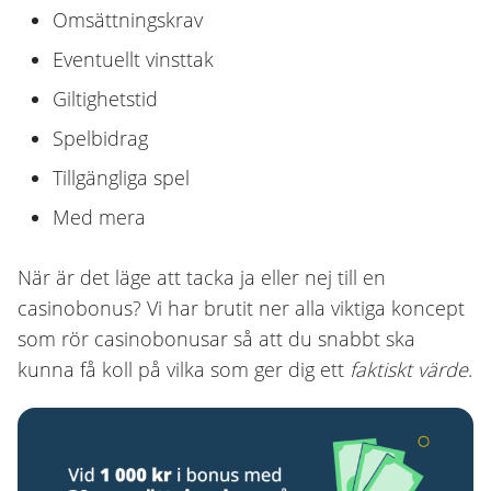
Omsättningskrav
Eventuellt vinsttak
Giltighetstid
Spelbidrag
Tillgängliga spel
Med mera
När är det läge att tacka ja eller nej till en
casinobonus? Vi har brutit ner alla viktiga koncept
som rör casinobonusar så att du snabbt ska
kunna få koll på vilka som ger dig ett
faktiskt värde
.