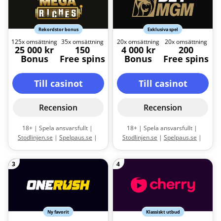
Rekordstor bonus
Exklusiva spel
125x omsättning
35x omsättning
20x omsättning
20x omsättning
25 000 kr
150
4 000 kr
200
Bonus
Free spins
Bonus
Free spins
Till casinot
Till casinot
Recension
Recension
18+ | Spela ansvarsfullt |
18+ | Spela ansvarsfullt |
Stodlinjen.se
|
Spelpaus.se
|
Stodlinjen.se
|
Spelpaus.se
|
Endast nya spelare. Få 25 000 kr
100% insättningsbonus upp till 4
(omsättningskrav 125x) + 150
000 kr + 200 gratisspins i Pirots
3
4
free spins (omsättningskrav 35x)
5 | Min. insättning 100 kr |
i Ancient Fortunes Poseidon
Omsättningskrav 20x i casinot |
Megaways vid din första
Giltigt i 60 dagar |
Regler &
insättning. Min. insättning 100
Villkor gäller
kr. Pengarbonus giltig i 5 år och
free spins i 60 dagar. |
Regler &
Ny favorit
Klassiskt utbud