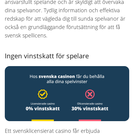
ansvarsfullt spelande och är skyldigt att övervaka
dina spelvanor. Tydlig information och effektiva
redskap för att vägleda dig till sunda spelvanor är
också en grundläggande förutsättning för att få
svensk spellicens.
Ingen vinstskatt för spelare
Ett svensklicensierat casino får erbjuda