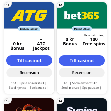
spins i spelautomaten Golden
till 4 000 kr och 100 free spins
11
12
Joker på din första insättning.
på Pirots 5 värda 2 kr/st. 10x
Min. insättning 100 kr.
omsättningskrav. |
Regler &
Gratissnurren är värda 1 kr
Villkor gäller
styck, har inga omsättningskrav
och är giltiga i 60 dagar efter
registrering. |
Regler & Villkor
Exklusiv Jackpot
Massivt utbud
gäller
0x omsättning
–
0 kr
100
0 kr
ATG
Bonus
Free spins
Bonus
Jackpot
Till casinot
Till casinot
Recension
Recension
18+ | Spela ansvarsfullt |
18+ | Spela ansvarsfullt |
Stodlinjen.se
|
Spelpaus.se
|
Stodlinjen.se
|
Spelpaus.se
|
Regler & Villkor gäller
Sätt in minst 50 kr – få
spelkrediter upp till 1.500 kr
13
14
efter kvalificerade spel. Vid 500
kr eller mer får du även 100