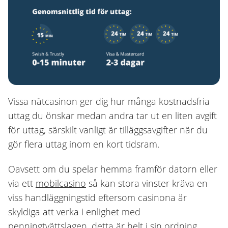
Vissa nätcasinon ger dig hur många kostnadsfria
uttag du önskar medan andra tar ut en liten avgift
för uttag, särskilt vanligt är tilläggsavgifter när du
gör flera uttag inom en kort tidsram.
Oavsett om du spelar hemma framför datorn eller
via ett
mobilcasino
så kan stora vinster kräva en
viss handläggningstid eftersom casinona är
skyldiga att verka i enlighet med
penningtvättslagen, detta är helt i sin ordning.