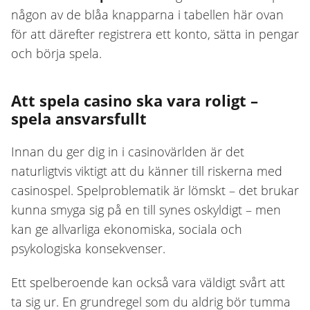
någon av de blåa knapparna i tabellen här ovan
för att därefter registrera ett konto, sätta in pengar
och börja spela.
Att spela casino ska vara roligt –
spela ansvarsfullt
Innan du ger dig in i casinovärlden är det
naturligtvis viktigt att du känner till riskerna med
casinospel. Spelproblematik är lömskt – det brukar
kunna smyga sig på en till synes oskyldigt – men
kan ge allvarliga ekonomiska, sociala och
psykologiska konsekvenser.
Ett spelberoende kan också vara väldigt svårt att
ta sig ur. En grundregel som du aldrig bör tumma