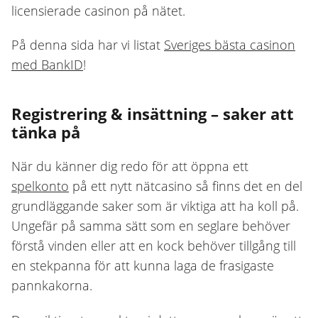
licensierade casinon på nätet.
På denna sida har vi listat
Sveriges bästa casinon
med BankID
!
Registrering & insättning – saker att
tänka på
När du känner dig redo för att öppna ett
spelkonto
på ett nytt nätcasino så finns det en del
grundläggande saker som är viktiga att ha koll på.
Ungefär på samma sätt som en seglare behöver
förstå vinden eller att en kock behöver tillgång till
en stekpanna för att kunna laga de frasigaste
pannkakorna.