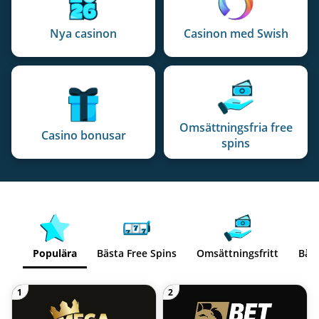
Nya casinon
Casinon med Swish
Omsättningsfria free
Casino bonusar
spins
Populära
Bästa Free Spins
Omsättningsfritt
Bäs
1
2