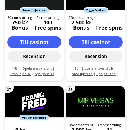
PowerUp jackpott
Tryggt & säkert
20x omsättning
0x omsättning
20x omsättning
750 kr
100
2 500 kr
–
Bonus
Free spins
Bonus
Free spins
Till casinot
Till casinot
Recension
Recension
18+ | Spela ansvarsfullt |
18+ | Spela ansvarsfullt |
Stodlinjen.se
|
Spelpaus.se
|
Stodlinjen.se
|
Spelpaus.se
|
Välkomstbonus gäller nya
Gäller nya kunder. Minsta
spelare. 300% insättningsbonus.
insättning 100 kr. Max bonus
27
28
Min. insättning 250 kr,
2500 kr, gäller 60 dgr, oms krav
maxbonus 750 kr – 20x
20x i casino, gäller både bonus
omsättning i casinot/livecasinot.
och insättning. |
Regler & Villkor
100 spins på Kilea 2 värde 1
gäller
kr/spin + 100 kr Free Bet. |
Regler & Villkor gäller
Varierat spelutbud
35x omsättning
0x omsättning
0 kr
–
2 000 kr
11