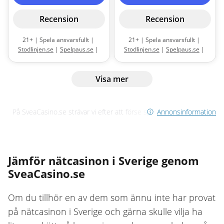
Recension
Recension
21+ | Spela ansvarsfullt |
21+ | Spela ansvarsfullt |
Stodlinjen.se
|
Spelpaus.se
|
Stodlinjen.se
|
Spelpaus.se
|
Regler & Villkor gäller
Regler & Villkor gäller
Visa mer
På SveaCasino.se strävar vi efter att förse spelare med de bästa
Annonsinformation
casinoerbjudandena anpassade efter deras behov. Vissa av
länkarna på vår webbplats är affiliatelänkar. Detta innebär att om
du klickar på en länk och gör en insättning kan SveaCasino.se
erhålla provision – utan extra kostnad för dig.
Jämför nätcasinon i Sverige genom
SveaCasino.se
Om du tillhör en av dem som ännu inte har provat
på nätcasinon i Sverige och gärna skulle vilja ha