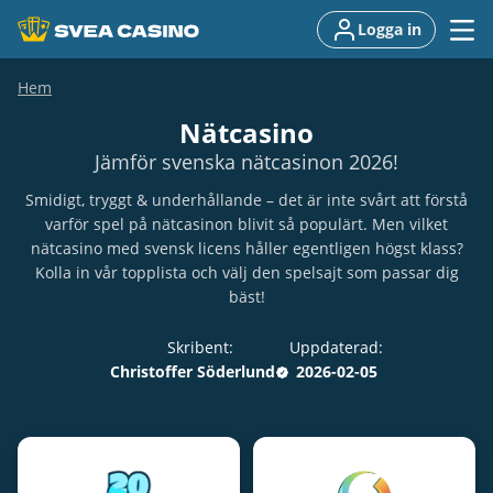
Logga in
Hem
Nätcasino
Jämför svenska nätcasinon 2026!
Smidigt, tryggt & underhållande – det är inte svårt att förstå
varför spel på nätcasinon blivit så populärt. Men vilket
nätcasino med svensk licens håller egentligen högst klass?
Kolla in vår topplista och välj den spelsajt som passar dig
bäst!
Skribent:
Uppdaterad:
Christoffer Söderlund
2026-02-05