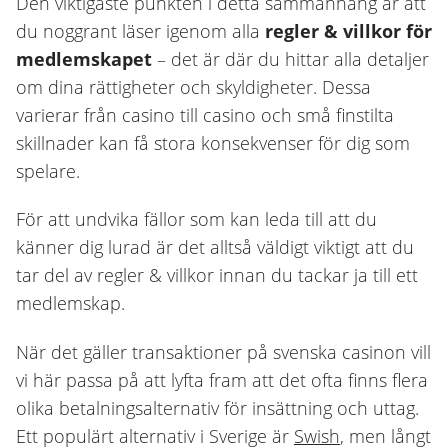
Den viktigaste punkten i detta sammanhang är att
du noggrant läser igenom alla
regler & villkor för
medlemskapet
– det är där du hittar alla detaljer
om dina rättigheter och skyldigheter. Dessa
varierar från casino till casino och små finstilta
skillnader kan få stora konsekvenser för dig som
spelare.
För att undvika fällor som kan leda till att du
känner dig lurad är det alltså väldigt viktigt att du
tar del av regler & villkor innan du tackar ja till ett
medlemskap.
När det gäller transaktioner på svenska casinon vill
vi här passa på att lyfta fram att det ofta finns flera
olika betalningsalternativ för insättning och uttag.
Ett populärt alternativ i Sverige är
Swish
, men långt