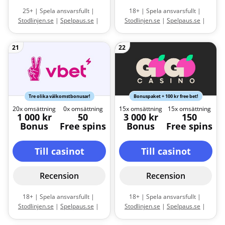
25+ | Spela ansvarsfullt |
18+ | Spela ansvarsfullt |
Stodlinjen.se
|
Spelpaus.se
|
Stodlinjen.se
|
Spelpaus.se
|
Min. insättning 100 kr. Välj
Regler & Villkor gäller
antingen casinobonus eller
21
22
sportbonus innan första
insättningen. Casinobonus:
100% upp till 1 250 kr, där
insättningen ska omsättas 20x
inom 60 dagar innan bonusen
betalas ut omsättningsfritt.
Tre olika välkomstbonusar!
Bonuspaket + 100 kr free bet!
Sportbonus: matched free bet
20x omsättning
0x omsättning
15x omsättning
15x omsättning
1 000 kr
50
3 000 kr
150
upp till 1 250 kr. Insättningen ska
Bonus
Free spins
Bonus
Free spins
omsättas 1x på kvalificerande
spel med odds 1,50 eller högre
innan free bet krediteras. Regler
Till casinot
Till casinot
och villkor gäller. |
Regler &
Villkor gäller
Recension
Recension
18+ | Spela ansvarsfullt |
18+ | Spela ansvarsfullt |
Stodlinjen.se
|
Spelpaus.se
|
Stodlinjen.se
|
Spelpaus.se
|
Välkomstbonusen gäller endast
Endast nya spelare | 100 kr min.