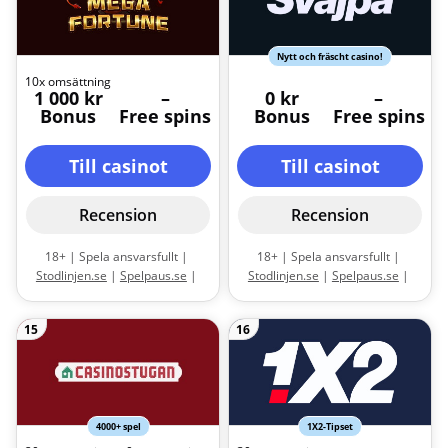
gratissnurr på utvalda slots. +18
år, Regler och villkor gäller,
Spela ansvarsfullt. |
Regler &
Villkor gäller
Nytt och fräscht casino!
10x omsättning
1 000 kr
–
0 kr
–
Bonus
Free spins
Bonus
Free spins
Till casinot
Till casinot
Recension
Recension
18+ | Spela ansvarsfullt |
18+ | Spela ansvarsfullt |
Stodlinjen.se
|
Spelpaus.se
|
Stodlinjen.se
|
Spelpaus.se
|
Minsta insättning 100 kr
Regler & Villkor gäller
Bonusen släpps i etapper om
15
16
10% efter genomförd
omsättning Max insats med
bonuspengar är 20 kr |
Regler &
Villkor gäller
4000+ spel
1X2-Tipset