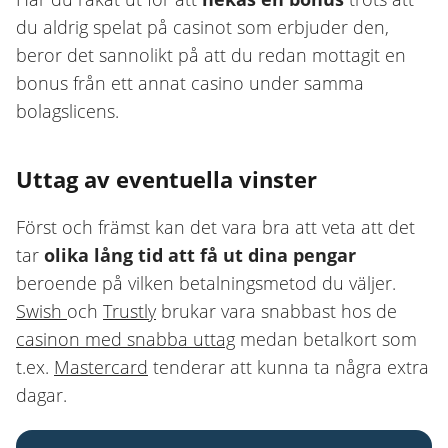
du aldrig spelat på casinot som erbjuder den,
beror det sannolikt på att du redan mottagit en
bonus från ett annat casino under samma
bolagslicens.
Uttag av eventuella vinster
Först och främst kan det vara bra att veta att det
tar
olika lång tid att få ut dina pengar
beroende på vilken betalningsmetod du väljer.
Swish
och
Trustly
brukar vara snabbast hos de
casinon med snabba uttag
medan betalkort som
t.ex.
Mastercard
tenderar att kunna ta några extra
dagar.