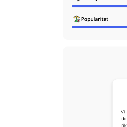
Popularitet
Vi
di
ri