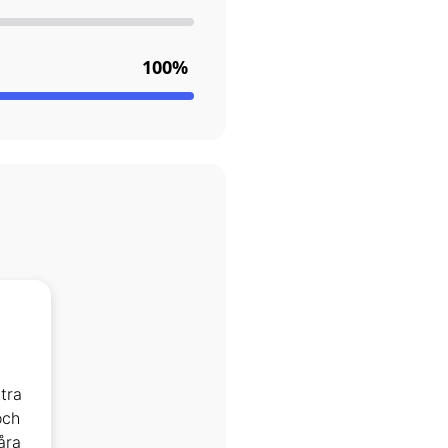
100%
tra
och
åra