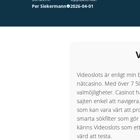
Per Siekermann
2026-04-01
Videoslots är enligt min 
nätcasino. Med över 7 50
valmöjligheter. Casinot h
sajten enkel att naviger
som kan vara värt att pr
smarta sökfilter som gör
känns Videoslots som ett
värd att testa.