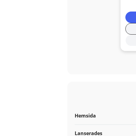
Hemsida
Lanserades