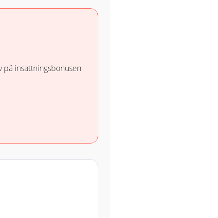
v på insättningsbonusen