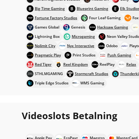
B
B
E
Big Time Gaming
Blueprint Gaming
Elk Studio
Fortune Factory Studios
Four Leaf Gaming
Fox
Games Global
Genesis
Hacksaw Gaming
Lightning Box
Microgaming
Neon Valley Studi
Nolimit City
Nyx Interactive
Odobo
Playt
Pragmatic Play
Print Studios
Push Gaming
Red Tiger
Reel Kingdom
ReelPlay
Relax
STHLMGAMING
Stormcraft Studios
Thunderki
Triple Edge Studios
WMS Gaming
Videoslots Betalning
Apple Pay
EcoPayz
Maestro
MasterCard