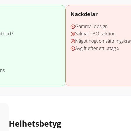
Nackdelar
Gammal design
utbud?
Saknar FAQ-sektion
Något högt omsättningskra
Avgift efter ett uttag x
ins
Helhetsbetyg