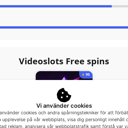
Videoslots Free spins
90
Vi använder cookies
 använder cookies och andra spårningstekniker för att förbät
n upplevelse på vår webbplats, visa dig personligt innehåll 
ktad reklam, analysera vår webbplatstrafik samt förstå var v