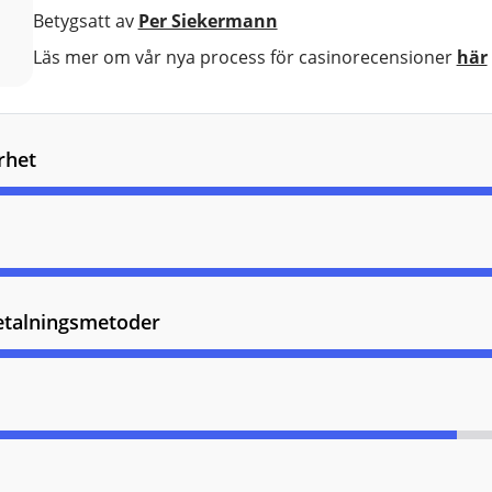
Betygsatt av
Per Siekermann
Läs mer om vår nya process för casinorecensioner
här
rhet
etalningsmetoder