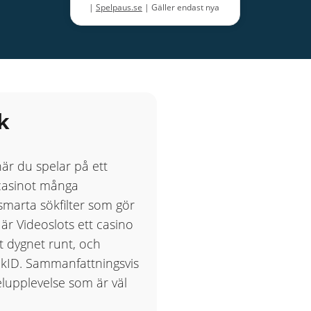
|
Spelpaus.se
| Gäller endast nya
spelare. Få 100% upp till 2 000 kr i
bonus. Omsättningskrav 35x. Du får
även 11 omsättningsfria free spins i
Starburst på din första insättning.
Minsta insättning 100 kr. Giltig i 60
dagar. |
Regler & Villkor gäller
k
när du spelar på ett
 casinot många
 smarta sökfilter som gör
är Videoslots ett casino
t dygnet runt, och
nkID. Sammanfattningsvis
lupplevelse som är väl