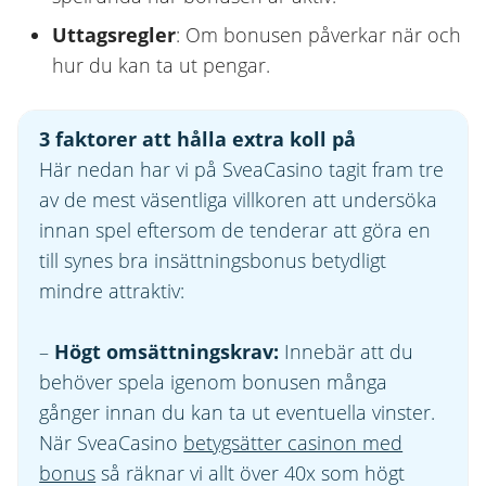
Uttagsregler
: Om bonusen påverkar när och
hur du kan ta ut pengar.
3 faktorer att hålla extra koll på
Här nedan har vi på SveaCasino tagit fram tre
av de mest väsentliga villkoren att undersöka
innan spel eftersom de tenderar att göra en
till synes bra insättningsbonus betydligt
mindre attraktiv:
–
Högt omsättningskrav:
Innebär att du
behöver spela igenom bonusen många
gånger innan du kan ta ut eventuella vinster.
När SveaCasino
betygsätter casinon med
bonus
så räknar vi allt över 40x som högt