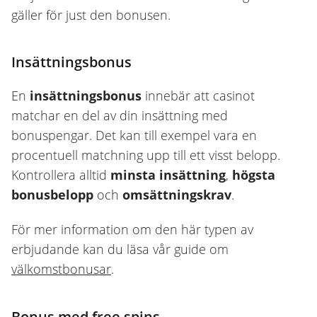
gäller för just den bonusen.
Insättningsbonus
En
insättningsbonus
innebär att casinot
matchar en del av din insättning med
bonuspengar. Det kan till exempel vara en
procentuell matchning upp till ett visst belopp.
Kontrollera alltid
minsta insättning
,
högsta
bonusbelopp
och
omsättningskrav
.
För mer information om den här typen av
erbjudande kan du läsa vår guide om
välkomstbonusar
.
Bonus med free spins