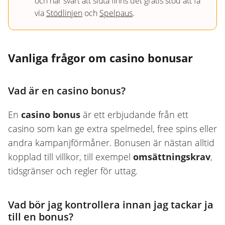
och har svårt att sluta finns det gratis stöd att få
via
Stödlinjen
och
Spelpaus
.
Vanliga frågor om casino bonusar
Vad är en casino bonus?
En
casino bonus
är ett erbjudande från ett
casino som kan ge extra spelmedel, free spins eller
andra kampanjförmåner. Bonusen är nästan alltid
kopplad till villkor, till exempel
omsättningskrav
,
tidsgränser och regler för uttag.
Vad bör jag kontrollera innan jag tackar ja
till en bonus?