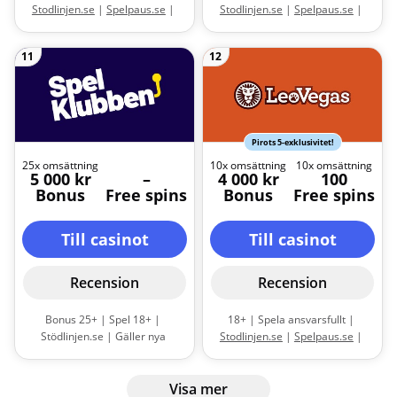
Stodlinjen.se
|
Spelpaus.se
|
Stodlinjen.se
|
Spelpaus.se
|
Gäller nya spelare vid första
Gäller endast nya spelare. Få
insättningen | 100% matchad
100% upp till 2 000 kr i bonus.
11
12
bonus | 20x omsättningskrav |
Omsättningskrav 35x. Du får
Min. insättning 100 kr |
även 11 omsättningsfria free
Gratisspinsen giltiga på Pirots 5
spins i Starburst på din första
| Giltigt i 60 dagar |
Regler &
insättning. Minsta insättning 100
Villkor gäller
kr. Giltig i 60 dagar. |
Regler &
Villkor gäller
Pirots 5-exklusivitet!
25x omsättning
10x omsättning
10x omsättning
5 000 kr
–
4 000 kr
100
Bonus
Free spins
Bonus
Free spins
Till casinot
Till casinot
Recension
Recension
Bonus 25+ | Spel 18+ |
18+ | Spela ansvarsfullt |
Stödlinjen.se | Gäller nya
Stodlinjen.se
|
Spelpaus.se
|
medlemmar | Min. Insättning
Gäller nya spelare. Bonus upp
100kr | 100% insättningsbonus
till 4 000 kr och 100 free spins
| 25x omsättningskrav | Giltig
Visa mer
på Pirots 5 värda 2 kr/st. 10x