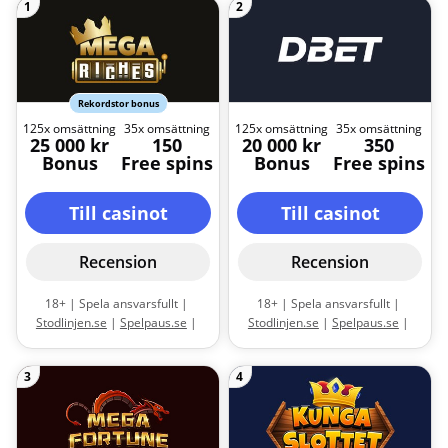
1
2
Rekordstor bonus
125x omsättning
35x omsättning
125x omsättning
35x omsättning
25 000 kr
150
20 000 kr
350
Bonus
Free spins
Bonus
Free spins
Till casinot
Till casinot
Recension
Recension
18+ | Spela ansvarsfullt |
18+ | Spela ansvarsfullt |
Stodlinjen.se
|
Spelpaus.se
|
Stodlinjen.se
|
Spelpaus.se
|
Endast nya spelare. Få 25 000 kr
Endast nya spelare. Få 100%
(omsättningskrav 125x) + 150
upp till 20 000 kr i bonus + 350
3
4
free spins (omsättningskrav 35x)
free spins på din första
i Ancient Fortunes Poseidon
insättning. Min. insättning 100
Megaways vid din första
kr. 125 respektive 35x
insättning. Min. insättning 100
omsättningskrav. Giltig i 60