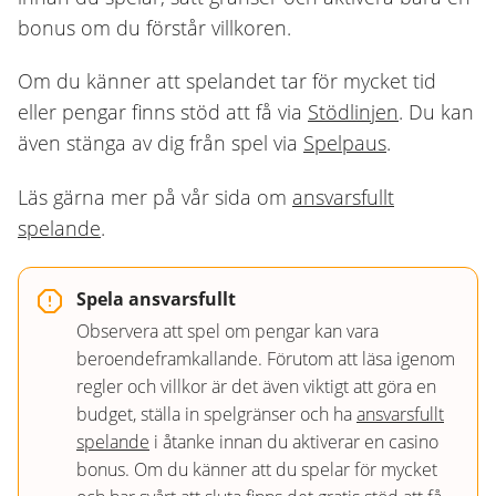
bonus om du förstår villkoren.
Om du känner att spelandet tar för mycket tid
eller pengar finns stöd att få via
Stödlinjen
. Du kan
även stänga av dig från spel via
Spelpaus
.
Läs gärna mer på vår sida om
ansvarsfullt
spelande
.
Spela ansvarsfullt
Observera att spel om pengar kan vara
beroendeframkallande. Förutom att läsa igenom
regler och villkor är det även viktigt att göra en
budget, ställa in spelgränser och ha
ansvarsfullt
spelande
i åtanke innan du aktiverar en casino
bonus. Om du känner att du spelar för mycket