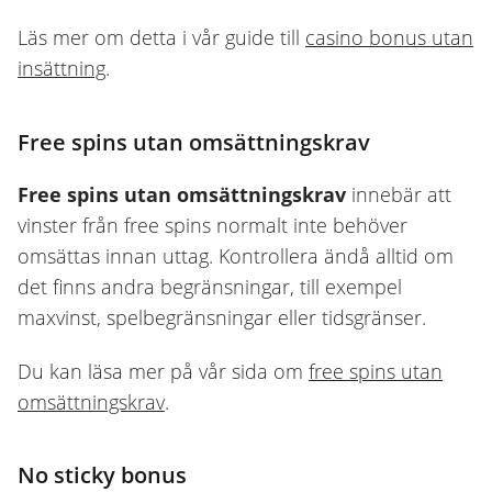
Läs mer om detta i vår guide till
casino bonus utan
insättning
.
Free spins utan omsättningskrav
Free spins utan omsättningskrav
innebär att
vinster från free spins normalt inte behöver
omsättas innan uttag. Kontrollera ändå alltid om
det finns andra begränsningar, till exempel
maxvinst, spelbegränsningar eller tidsgränser.
Du kan läsa mer på vår sida om
free spins utan
omsättningskrav
.
No sticky bonus