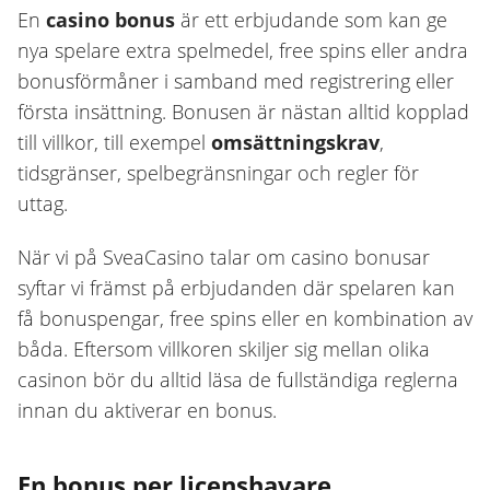
En
casino bonus
är ett erbjudande som kan ge
nya spelare extra spelmedel, free spins eller andra
bonusförmåner i samband med registrering eller
första insättning. Bonusen är nästan alltid kopplad
till villkor, till exempel
omsättningskrav
,
tidsgränser, spelbegränsningar och regler för
uttag.
När vi på SveaCasino talar om casino bonusar
syftar vi främst på erbjudanden där spelaren kan
få bonuspengar, free spins eller en kombination av
båda. Eftersom villkoren skiljer sig mellan olika
casinon bör du alltid läsa de fullständiga reglerna
innan du aktiverar en bonus.
En bonus per licenshavare