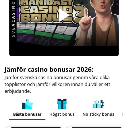
Jämför casino bonusar 2026:
Jämför svenska casino bonusar genom våra olika
topplistor och jämför villkoren innan du väljer ett
erbjudande.
Bästa bonusar
Högst bonus
No sticky bonus
Fr