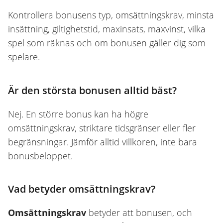
Kontrollera bonusens typ, omsättningskrav, minsta
insättning, giltighetstid, maxinsats, maxvinst, vilka
spel som räknas och om bonusen gäller dig som
spelare.
Är den största bonusen alltid bäst?
Nej. En större bonus kan ha högre
omsättningskrav, striktare tidsgränser eller fler
begränsningar. Jämför alltid villkoren, inte bara
bonusbeloppet.
Vad betyder omsättningskrav?
Omsättningskrav
betyder att bonusen, och