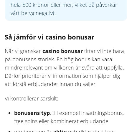
hela 500 kronor eller mer, vilket då påverkar
vårt betyg negativt.
Så jämför vi casino bonusar
När vi granskar
casino bonusar
tittar vi inte bara
på bonusens storlek. En hög bonus kan vara
mindre relevant om villkoren är svåra att uppfylla.
Därför prioriterar vi information som hjälper dig
att förstå erbjudandet innan du väljer.
Vi kontrollerar särskilt:
bonusens typ
, till exempel insättningsbonus,
free spins eller kombinerat erbjudande
om bonusen är
aktiv
och riktar sig till nya