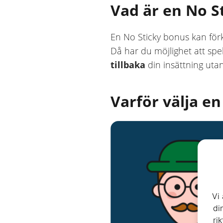
Vad är en No S
dagar.
En No Sticky bonus kan fö
Då har du möjlighet att spe
tillbaka
din insättning uta
Varför välja e
Vi
di
ri