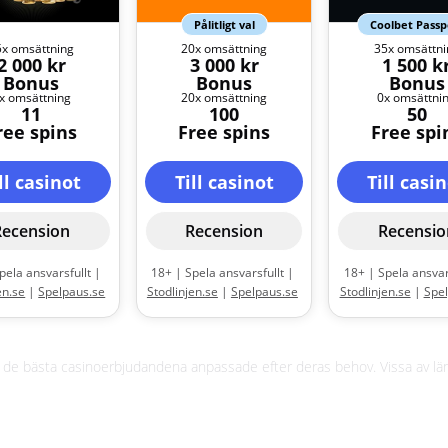
Pålitligt val
Coolbet Passp
5x omsättning
20x omsättning
35x omsättni
2 000 kr
3 000 kr
1 500 k
Bonus
Bonus
Bonus
x omsättning
20x omsättning
0x omsättni
11
100
50
ree spins
Free spins
Free spi
ll casinot
Till casinot
Till casi
Recension
Recension
Recensio
pela ansvarsfullt |
18+ | Spela ansvarsfullt |
18+ | Spela ansvar
en.se
|
Spelpaus.se
Stodlinjen.se
|
Spelpaus.se
Stodlinjen.se
|
Spel
ller endast nya
| Gäller nya spelare vid
| Endast nya spel
. Få 100% upp till 2
första insättningen | 100%
100% upp till 1 500 
00 kr i bonus.
matchad bonus | 20x
free spins i Gold
d de bästa casinoerbjudandena anpassade efter deras behov. Vissa av länk
ningskrav 35x. Du
omsättningskrav | Min.
Ultimate. Min. ins
 11 omsättningsfria
insättning 100 kr |
100 kr. Omsä
en länk och gör en insättning kan SveaCasino.se erhålla provision – utan 
ns i Starburst på din
Gratisspinsen giltiga på
bonusbeloppet x 
 insättning. Minsta
Pirots 5 | Giltigt i 60 dagar
60 dagar. Free Spi
g 100 kr. Giltig i 60
|
Regler & Villkor gäller
omsättningskrav. 