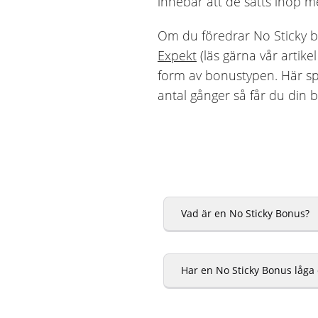
innebär att de sätts ihop m
Om du föredrar No Sticky bo
Expekt
(läs gärna vår artike
form av bonustypen. Här sp
antal gånger så får du din 
Vad är en No Sticky Bonus?
Har en No Sticky Bonus låga