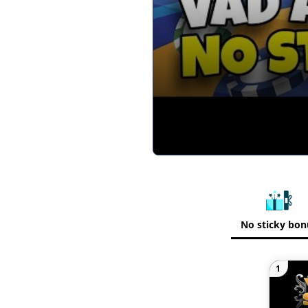
No sticky bon
1