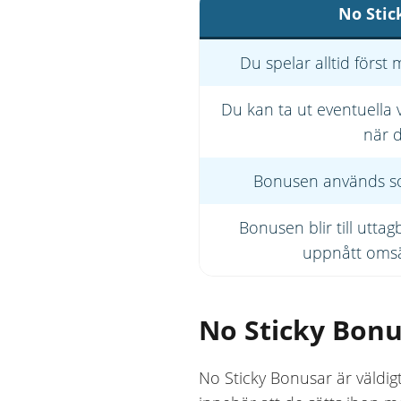
No Stic
Du spelar alltid förs
Du kan ta ut eventuella v
när d
Bonusen används so
Bonusen blir till utta
uppnått omsä
No Sticky Bonu
No Sticky Bonusar är väldig