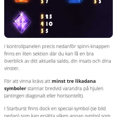
I kontrollpanelen precis nedanför spinn-knappen
finns en liten sektion där du kan få en bra
överblick av ditt aktuella saldo, din insats och dina
vinster.
För att vinna krävs att
minst tre likadana
symboler
stannar bredvid varandra på hjulen
(antingen diagonalt eller horisontellt).
I Starburst finns dock en special-symbol (se bild
nedan) som kan ersätta vilken annan symbol som