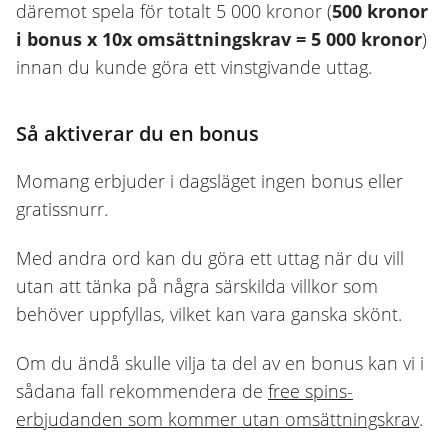
däremot spela för totalt 5 000 kronor (
500 kronor
i bonus x 10x omsättningskrav = 5 000 kronor
)
innan du kunde göra ett vinstgivande uttag.
Så aktiverar du en bonus
Momang erbjuder i dagsläget ingen bonus eller
gratissnurr.
Med andra ord kan du göra ett uttag när du vill
utan att tänka på några särskilda villkor som
behöver uppfyllas, vilket kan vara ganska skönt.
Om du ändå skulle vilja ta del av en bonus kan vi i
sådana fall rekommendera de
free spins-
erbjudanden som kommer utan omsättningskrav
.