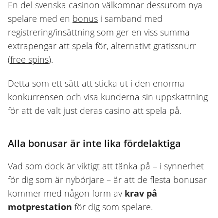
En del svenska casinon välkomnar dessutom nya
spelare med en
bonus
i samband med
registrering/insättning som ger en viss summa
extrapengar att spela för, alternativt gratissnurr
(
free spins
).
Detta som ett sätt att sticka ut i den enorma
konkurrensen och visa kunderna sin uppskattning
för att de valt just deras casino att spela på.
Alla bonusar är inte lika fördelaktiga
Vad som dock är viktigt att tänka på – i synnerhet
för dig som är nybörjare – är att de flesta bonusar
kommer med någon form av
krav på
motprestation
för dig som spelare.