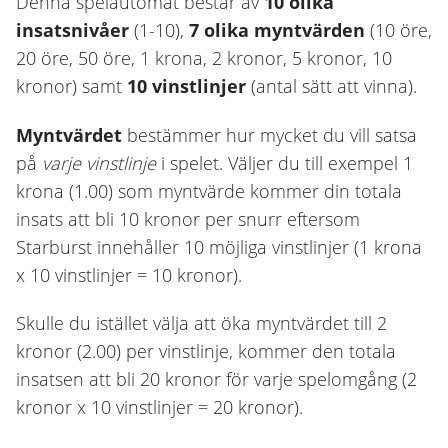
Denna spelautomat består av
10 olika
insatsnivåer
(1-10),
7 olika myntvärden
(10 öre,
20 öre, 50 öre, 1 krona, 2 kronor, 5 kronor, 10
kronor) samt
10 vinstlinjer
(antal sätt att vinna).
Myntvärdet
bestämmer hur mycket du vill satsa
på
varje vinstlinje
i spelet. Väljer du till exempel 1
krona (1.00) som myntvärde kommer din totala
insats att bli 10 kronor per snurr eftersom
Starburst innehåller 10 möjliga vinstlinjer (1 krona
x 10 vinstlinjer = 10 kronor).
Skulle du istället välja att öka myntvärdet till 2
kronor (2.00) per vinstlinje, kommer den totala
insatsen att bli 20 kronor för varje spelomgång (2
kronor x 10 vinstlinjer = 20 kronor).