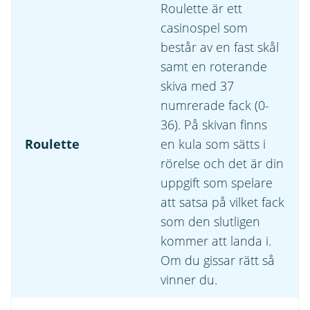
Roulette är ett
casinospel som
består av en fast skål
samt en roterande
skiva med 37
numrerade fack (0-
36). På skivan finns
Roulette
en kula som sätts i
rörelse och det är din
uppgift som spelare
att satsa på vilket fack
som den slutligen
kommer att landa i.
Om du gissar rätt så
vinner du.