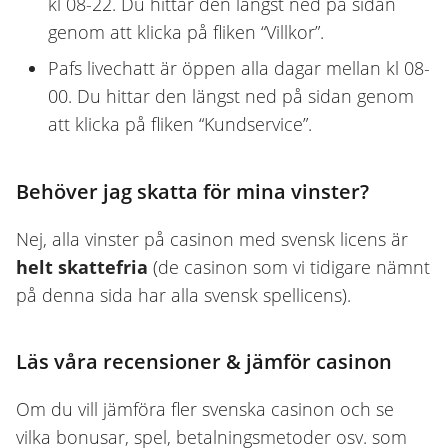
kl 08-22. Du hittar den längst ned på sidan
genom att klicka på fliken “Villkor”.
Pafs livechatt är öppen alla dagar mellan kl 08-
00. Du hittar den längst ned på sidan genom
att klicka på fliken “Kundservice”.
Behöver jag skatta för mina vinster?
Nej, alla vinster på casinon med svensk licens är
helt skattefria
(de casinon som vi tidigare nämnt
på denna sida har alla svensk spellicens).
Läs våra recensioner & jämför casinon
Om du vill jämföra fler svenska casinon och se
vilka bonusar, spel, betalningsmetoder osv. som