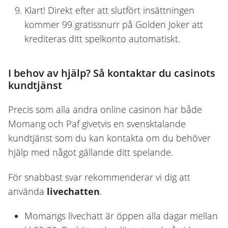
Klart! Direkt efter att slutfört insättningen
kommer 99 gratissnurr på Golden Joker att
krediteras ditt spelkonto automatiskt.
I behov av hjälp? Så kontaktar du casinots
kundtjänst
Precis som alla andra online casinon har både
Momang och Paf givetvis en svensktalande
kundtjänst som du kan kontakta om du behöver
hjälp med något gällande ditt spelande.
För snabbast svar rekommenderar vi dig att
använda
livechatten
.
Momangs livechatt är öppen alla dagar mellan