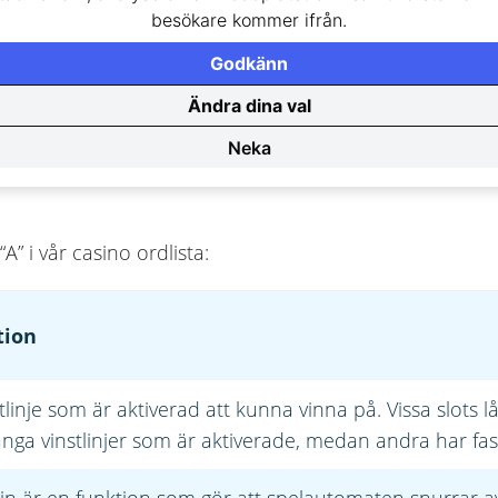
besökare kommer ifrån.
oulette-system där du täcker två av tre på dussin och t
Godkänn
 ger 2:1.
Ändra dina val
Neka
” i vår casino ordlista:
tion
tlinje som är aktiverad att kunna vinna på. Vissa slots 
ga vinstlinjer som är aktiverade, medan andra har fasta