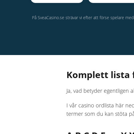
| Gäller endast nya
| Gäller nya spelare. Bon
spelare. Du får 100% upp
upp till 4 000 kr och 100
till 1 000 kr.
free spins på Pirots 5 vär
På SveaCasino.se strävar vi efter att förse spelare me
Omsättningskrav 30x. Min.
2 kr/st. 10x
insättning 100 kr. Giltig i 60
omsättningskrav. |
Regle
att om du klickar på 
dagar. |
Regler & Villkor
& Villkor gäller
gäller
Komplett lista 
Ja, vad betyder egentligen 
I vår casino ordlista här n
termer som du kan stöta p