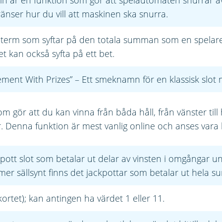
n är en funktion som gör att spelautomaten snurrar av s
ränser hur du vill att maskinen ska snurra.
lterm som syftar på den totala summan som en spelare 
et kan också syfta på ett bet.
ment With Prizes” – Ett smeknamn för en klassisk slot 
om gör att du kan vinna från båda håll, från vänster till
r. Denna funktion är mest vanlig online och anses vara
pott slot som betalar ut delar av vinsten i omgångar u
 mer sällsynt finns det jackpottar som betalar ut hela
kortet); kan antingen ha värdet 1 eller 11.