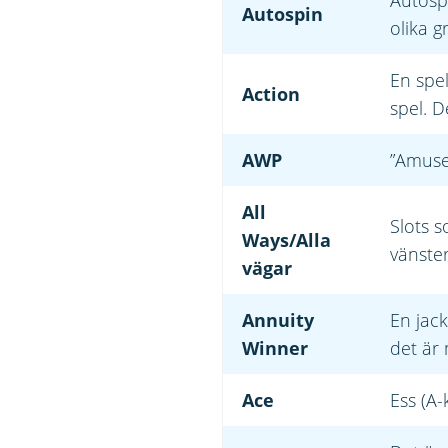
Autospi
Autospin
olika g
En spe
Action
spel. D
AWP
”Amuse
All
Slots s
Ways/Alla
vänste
vägar
Annuity
En jack
Winner
det är
Ace
Ess (A-