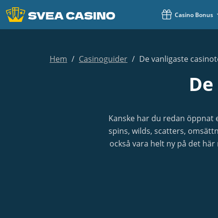
Casino Bonus
Hem
Casinoguider
De vanligaste casino
De
Kanske har du redan öppnat et
spins, wilds, scatters, omsätt
också vara helt ny på det här