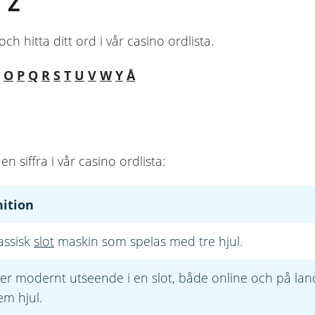
 Z
h hitta ditt ord i vår casino ordlista.
O
P
Q
R
S
T
U
V
W
Y
Å
 siffra i vår casino ordlista:
nition
assisk
slot
maskin som spelas med tre hjul.
mer modernt utseende i en slot, både online och på l
em hjul.