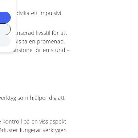
att undvika ett impulsivt
en balanserad livsstil för att
exempelvis ta en promenad,
 – åtminstone för en stund –
sverktyg som hjälper dig att
 kontroll på en viss aspekt
förluster fungerar verktygen