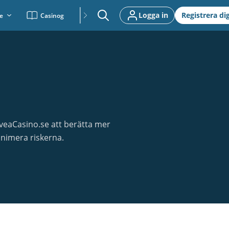
Logga in
Registrera di
ne
Casinoguider
SveaCasino.se att berätta mer
inimera riskerna.