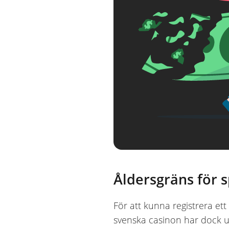
Åldersgräns för s
För att kunna registrera et
svenska casinon har dock und