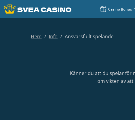
Casino Bonus
Hem
Info
Ansvarsfullt spelande
Känner du att du spelar för 
om vikten av att