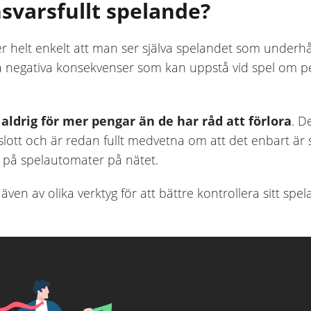
svarsfullt spelande?
er helt enkelt att man ser själva spelandet som underhå
negativa konsekvenser som kan uppstå vid spel om pe
 aldrig för mer pengar än de har råd att förlora
. D
slott och är redan fullt medvetna om att det enbart är
l på spelautomater på nätet.
ven av olika verktyg för att bättre kontrollera sitt spe