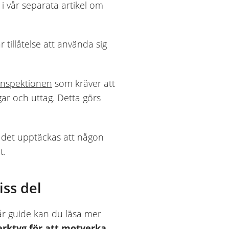
i vår separata artikel om
r tillåtelse att använda sig
inspektionen
som kräver att
ngar och uttag. Detta görs
le det upptäckas att någon
t.
iss del
år guide kan du läsa mer
erktyg för att motverka