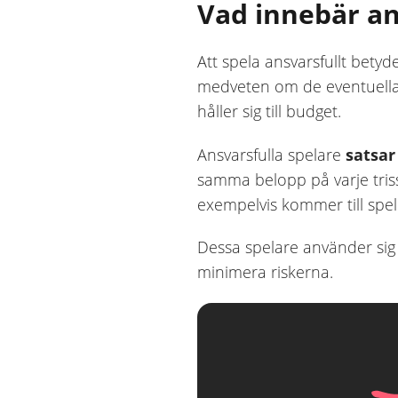
Vad innebär an
Att spela ansvarsfullt betyd
medveten om de eventuella 
håller sig till budget.
Ansvarsfulla spelare
satsar
samma belopp på varje tris
exempelvis kommer till spe
Dessa spelare använder sig ä
minimera riskerna.