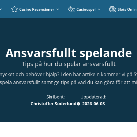
Casino Recensioner
Casinospel
Slots Onli
Ansvarsfullt spelande
Tips på hur du spelar ansvarsfullt
mycket och behöver hjälp? I den här artikeln kommer vi på 
 spela ansvarsfullt samt ge tips på vad du kan göra för att m
Skribent:
Uppdaterad:
Christoffer Söderlund
2026-06-03