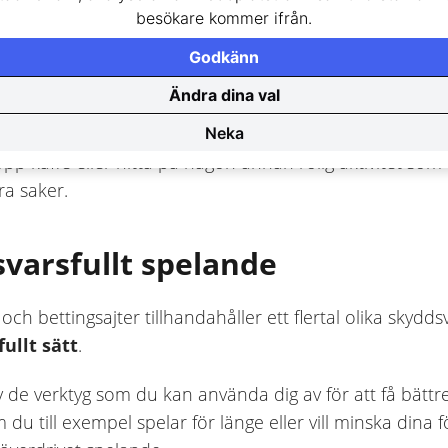
påminner dig om din aktivitet.
besökare kommer ifrån.
är upprörd, trött eller påverkad ska du ta en paus för 
Godkänn
Ändra dina val
med andra aktiviteter:
Det är viktig att upprätthålla 
överstyr. Planera därför noggrant din fritid genom att 
Neka
opp kaffe eller hitta på någon annan rolig aktivitet som
ra saker.
svarsfullt spelande
och bettingsajter tillhandahåller ett flertal olika skydd
ullt sätt
.
 de verktyg som du kan använda dig av för att få bättre
 du till exempel spelar för länge eller vill minska dina 