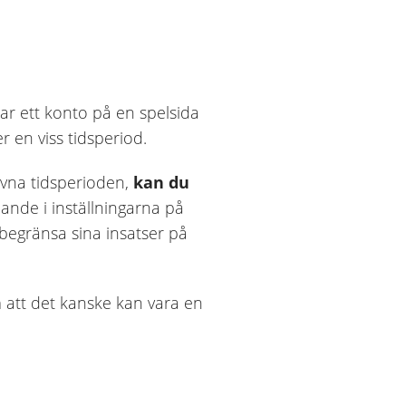
erar ett konto på en spelsida
 en viss tidsperiod.
ivna tidsperioden,
kan du
ande i inställningarna på
 begränsa sina insatser på
att det kanske kan vara en