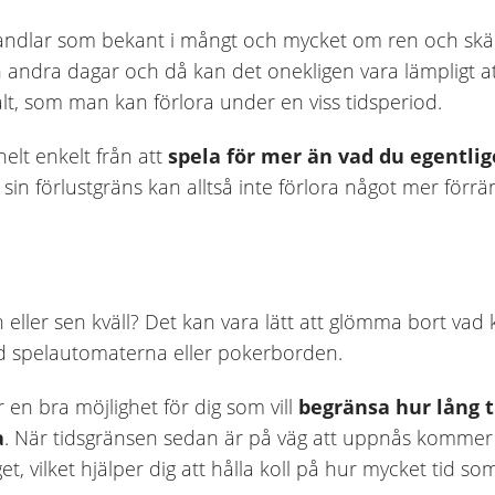
ndlar som bekant i mångt och mycket om ren och skär 
 andra dagar och då kan det onekligen vara lämpligt att
t, som man kan förlora under en viss tidsperiod.
elt enkelt från att
spela för mer än vad du egentlig
in förlustgräns kan alltså inte förlora något mer förrä
eller sen kväll? Det kan vara lätt att glömma bort vad 
id spelautomaterna eller pokerborden.
 en bra möjlighet för dig som vill
begränsa hur lång t
a
. När tidsgränsen sedan är på väg att uppnås kommer c
, vilket hjälper dig att hålla koll på hur mycket tid so