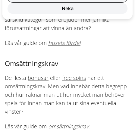
fördel när man spelar. Men är denna “house edge”
Neka
lika stor i alla casinospel eller finns det någon
särskild kategori som erbjuder mer jämlika
förutsattningar att vinna än andra?
Läs vår guide om
husets fördel
.
Omsättningskrav
De flesta
bonusar
eller
free spins
har ett
omsättningskrav. Men vad innebär detta begrepp
och hur räknar man ut hur mycket man behöver
spela för innan man kan ta ut sina eventuella
vinster?
Läs vår guide om
omsättningskrav
.