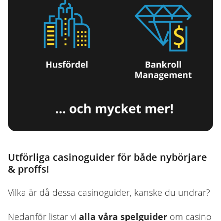
Utförliga casinoguider för både nybörjare
& proffs!
Vilka är då dessa casinoguider, kanske du undrar?
Nedanför listar vi
alla våra spelguider
om casino