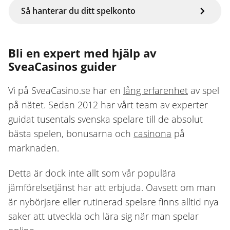
Så hanterar du ditt spelkonto
Bli en expert med hjälp av
SveaCasinos guider
Vi på SveaCasino.se har en
lång erfarenhet
av spel
på nätet. Sedan 2012 har vårt team av experter
guidat tusentals svenska spelare till de absolut
bästa spelen, bonusarna och
casinona
på
marknaden.
Detta är dock inte allt som vår populära
jämförelsetjänst har att erbjuda. Oavsett om man
är nybörjare eller rutinerad spelare finns alltid nya
saker att utveckla och lära sig när man spelar