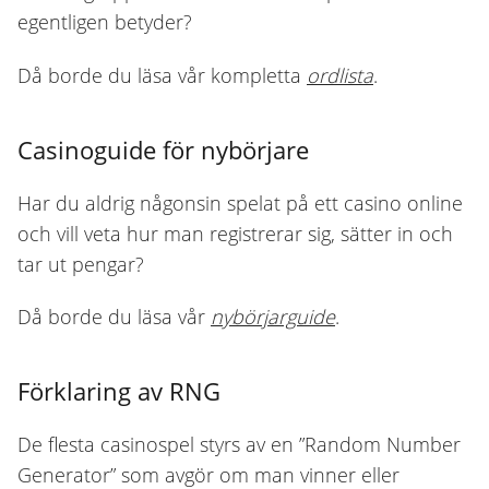
egentligen betyder?
Då borde du läsa vår kompletta
ordlista
.
Casinoguide för nybörjare
Har du aldrig någonsin spelat på ett casino online
och vill veta hur man registrerar sig, sätter in och
tar ut pengar?
Då borde du läsa vår
nybörjarguide
.
Förklaring av RNG
De flesta casinospel styrs av en ”Random Number
Generator” som avgör om man vinner eller