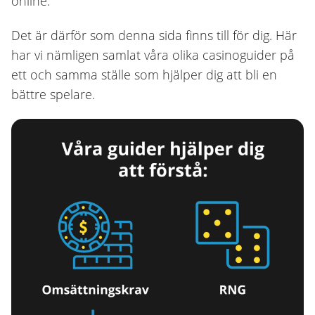
online.
Det är därför som denna sida finns till för dig. Här
har vi nämligen samlat våra olika casinoguider på
ett och samma ställe som hjälper dig att bli en
bättre spelare.