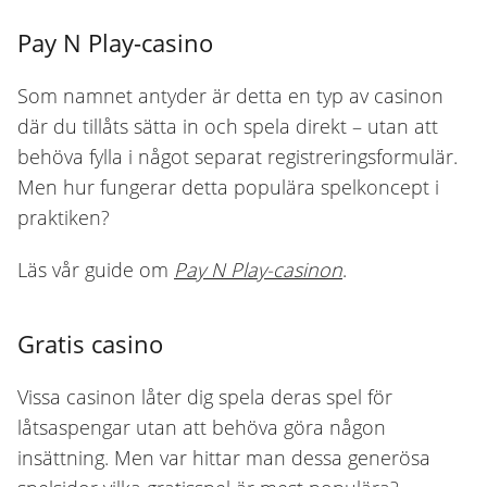
Pay N Play-casino
Som namnet antyder är detta en typ av casinon
där du tillåts sätta in och spela direkt – utan att
behöva fylla i något separat registreringsformulär.
Men hur fungerar detta populära spelkoncept i
praktiken?
Läs vår guide om
Pay N Play-casinon
.
Gratis casino
Vissa casinon låter dig spela deras spel för
låtsaspengar utan att behöva göra någon
insättning. Men var hittar man dessa generösa