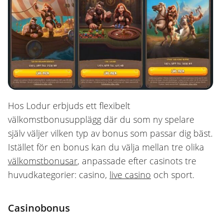
Hos Lodur erbjuds ett flexibelt
välkomstbonusupplägg där du som ny spelare
själv väljer vilken typ av bonus som passar dig bäst.
Istället för en bonus kan du välja mellan tre olika
välkomstbonusar
, anpassade efter casinots tre
huvudkategorier: casino,
live casino
och sport.
Casinobonus