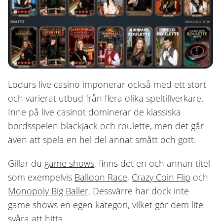
Lodurs live casino imponerar också med ett stort
och varierat utbud från flera olika speltillverkare.
Inne på live casinot dominerar de klassiska
bordsspelen
blackjack
och
roulette
, men det går
även att spela en hel del annat smått och gott.
Gillar du
game shows
, finns det en och annan titel
som exempelvis
Balloon Race
,
Crazy Coin Flip
och
Monopoly Big Baller
. Dessvärre har dock inte
game shows en egen kategori, vilket gör dem lite
svåra att hitta.