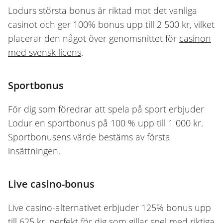
Lodurs största bonus är riktad mot det vanliga
casinot och ger 100% bonus upp till 2 500 kr, vilket
placerar den något över genomsnittet för
casinon
med svensk licens
.
Sportbonus
För dig som föredrar att spela på sport erbjuder
Lodur en sportbonus på 100 % upp till 1 000 kr.
Sportbonusens värde bestäms av första
insättningen.
Live casino-bonus
Live casino-alternativet erbjuder 125% bonus upp
till 625 kr, perfekt för dig som gillar spel med riktiga