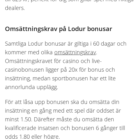
dealers.
Omsättningskrav på Lodur bonusar
Samtliga Lodur bonusar är giltiga i 60 dagar och
kommer med olika
omsättningskrav
.
Omsättningskravet för casino och live-
casinobonusen ligger på 20x för bonus och
insättning, medan sportbonusen har ett lite
annorlunda upplägg.
För att låsa upp bonusen ska du omsätta din
insättning en gång med ett spel där oddset är
minst 1.50. Därefter måste du omsätta den
kvalificerade insatsen och bonusen 6 gånger till
odds 1.80 eller högre.