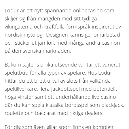
Lodur är ett nytt spännande onlinecasino som
skiljer sig från mängden med sitt tydliga
vikingatema och kraftfulla formspråk inspirerat av
nordisk mytologi. Designen känns genomarbetad
och sticker ut jämfört med många andra
casinon
på den svenska marknaden.
Bakom sajtens unika utseende väntar ett varierat
spelutbud för alla typer av spelare. Hos Lodur
hittar du ett brett urval av slots från välkända
speltillverkare
, flera jackpottspel med potentiellt
höga vinster samt ett underhållande live casino
där du kan spela klassika bordsspel som blackjack,
roulette och baccarat med riktiga dealers.
För dig som även gillar sport finns en komplett