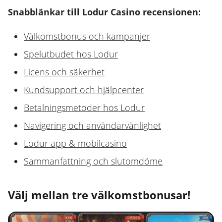
Snabblänkar till Lodur Casino recensionen:
Välkomstbonus och kampanjer
Spelutbudet hos Lodur
Licens och säkerhet
Kundsupport och hjälpcenter
Betalningsmetoder hos Lodur
Navigering och användarvänlighet
Lodur app & mobilcasino
Sammanfattning och slutomdöme
Välj mellan tre välkomstbonusar!