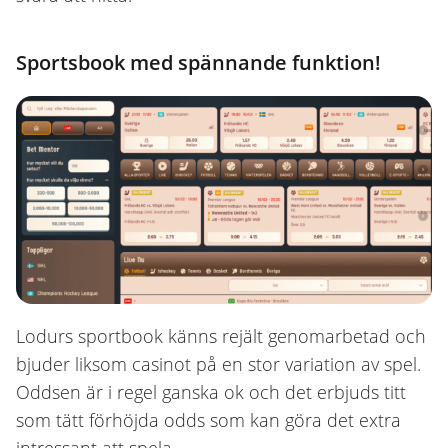
Sportsbook med spännande funktion!
Lodurs sportbook känns rejält genomarbetad och
bjuder liksom casinot på en stor variation av spel.
Oddsen är i regel ganska ok och det erbjuds titt
som tätt förhöjda odds som kan göra det extra
intressant att spela.