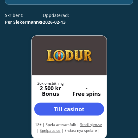
Skribent:
Uppdaterad:
Per Siekermann
2026-02-13
20x omsättning
2 500 kr
-
Bonus
Free spins
Till casinot
18+ | Spela ansvarsfullt |
Stodlinjen.se
|
Spelpaus.se
| Endast nya spelare |
Minsta insättning 100 kr |