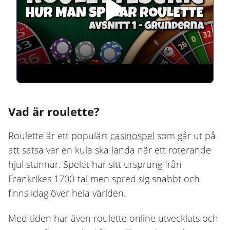
Vad är roulette?
Roulette är ett populärt
casinospel
som går ut på
att satsa var en kula ska landa när ett roterande
hjul stannar. Spelet har sitt ursprung från
Frankrikes 1700-tal men spred sig snabbt och
finns idag över hela världen.
Med tiden har även roulette online utvecklats och