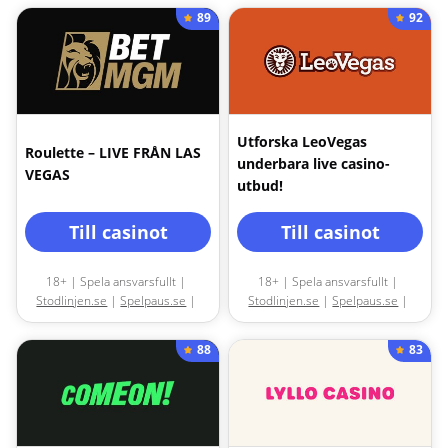
89
92
Utforska LeoVegas
Roulette – LIVE FRÅN LAS
underbara live casino-
VEGAS
utbud!
Till casinot
Till casinot
18+ | Spela ansvarsfullt |
18+ | Spela ansvarsfullt |
Stodlinjen.se
|
Spelpaus.se
|
Stodlinjen.se
|
Spelpaus.se
|
Regler & Villkor gäller
Regler & Villkor gäller
88
83