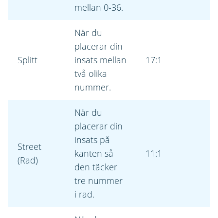
mellan 0-36.
När du
placerar din
Splitt
insats mellan
17:1
två olika
nummer.
När du
placerar din
insats på
Street
kanten så
11:1
(Rad)
den täcker
tre nummer
i rad.