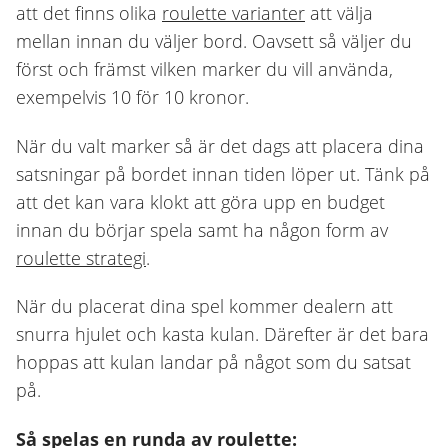
att det finns olika
roulette varianter
att välja
mellan innan du väljer bord. Oavsett så väljer du
först och främst vilken marker du vill använda,
exempelvis 10 för 10 kronor.
När du valt marker så är det dags att placera dina
satsningar på bordet innan tiden löper ut. Tänk på
att det kan vara klokt att göra upp en budget
innan du börjar spela samt ha någon form av
roulette strategi
.
När du placerat dina spel kommer dealern att
snurra hjulet och kasta kulan. Därefter är det bara
hoppas att kulan landar på något som du satsat
på.
Så spelas en runda av roulette: