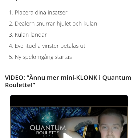
Placera dina insatser
Dealern snurrar hjulet och kulan
Kulan landar
Eventuella vinster betalas ut
Ny spelomgång startas
VIDEO: ”Ännu mer mini-KLONK i Quantum
Roulette!”