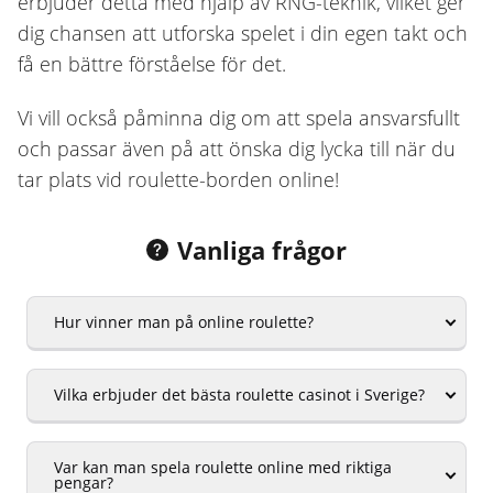
erbjuder detta med hjälp av RNG-teknik, vilket ger
dig chansen att utforska spelet i din egen takt och
få en bättre förståelse för det.
Vi vill också påminna dig om att spela ansvarsfullt
och passar även på att önska dig lycka till när du
tar plats vid roulette-borden online!
Vanliga frågor
Hur vinner man på online roulette?
Vilka erbjuder det bästa roulette casinot i Sverige?
Var kan man spela roulette online med riktiga
pengar?