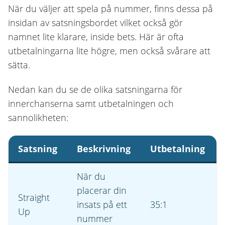
När du väljer att spela på nummer, finns dessa på
insidan av satsningsbordet vilket också gör
namnet lite klarare, inside bets. Här är ofta
utbetalningarna lite högre, men också svårare att
sätta.
Nedan kan du se de olika satsningarna för
innerchanserna samt utbetalningen och
sannolikheten:
Satsning
Beskrivning
Utbetalning
När du
placerar din
Straight
insats på ett
35:1
Up
nummer