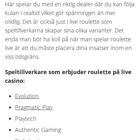
Här spelar du med en riktig dealer där du kan följa
kulan i realtid vilket gör spänningen än mer
olidlig. Det är också just i live roulette som
speltillverkarna skapar sina olika varianter. Det
enda man bör ha koll på när man spelar roulette
live är att du måste placera dina insatser inom en
viss tidsgräns.
Speltillverkare som erbjuder roulette på live
casino:
Evolution
Pragmatic Play
Playtech
Authentic Gaming