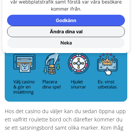
Ett tips är även att läsa våra fullständiga
vår webbplatstrafik samt förstå var våra besökare
casinorecensioner
för att få ännu mer detaljer om
kommer ifrån.
casinots utbud av roulette spel samt följa
Godkänn
SveaCasinos roulette-streamer ”
21medMax
” på
Ändra dina val
videoplattformen
Twitch
när han spelar i realtid.
Neka
Hos det casino du väljer kan du sedan öppna upp
ett valfritt roulette bord och därefter kommer du
se ett satsningsbord samt olika marker. Kom ihåg