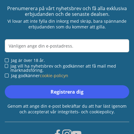
Prenumerera på vårt nyhetsbrev och få alla exklusiva
erbjudanden och de senaste dealsen.
Vi lovar att inte fylla din inkorg med skräp, bara spännande
erbjudanden som du kommer att gilla.
Jag är över 18 år.
Jag vill ha nyhetsbrev och godkänner att få mail med
marknadsföring.
Jag godkänner
cookie-policyn
Registrera dig
Genom att ange din e-post bekräftar du att har läst igenom
och accepterat vår integritets- och cookiepolicy.