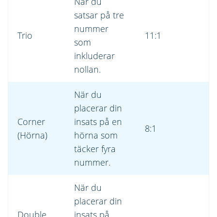
När du
satsar på tre
nummer
Trio
11:1
som
inkluderar
nollan.
När du
placerar din
Corner
insats på en
8:1
(Hörna)
hörna som
täcker fyra
nummer.
När du
placerar din
Double
insats på