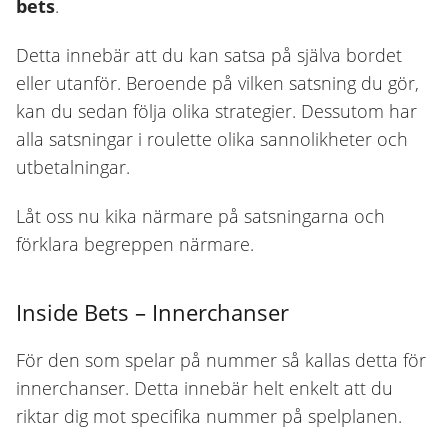
bets
.
Detta innebär att du kan satsa på själva bordet
eller utanför. Beroende på vilken satsning du gör,
kan du sedan följa olika strategier. Dessutom har
alla satsningar i roulette olika sannolikheter och
utbetalningar.
Låt oss nu kika närmare på satsningarna och
förklara begreppen närmare.
Inside Bets – Innerchanser
För den som spelar på nummer så kallas detta för
innerchanser. Detta innebär helt enkelt att du
riktar dig mot specifika nummer på spelplanen.