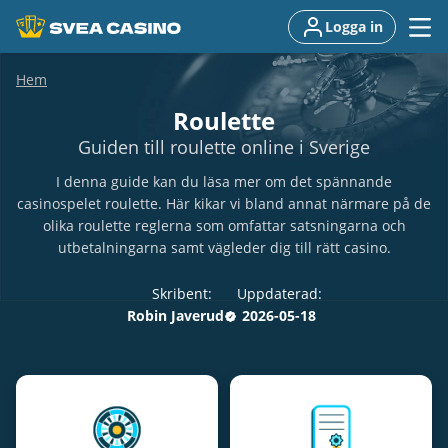
Logga in
Hem
Roulette
Guiden till roulette online i Sverige
I denna guide kan du läsa mer om det spännande
casinospelet roulette. Här kikar vi bland annat närmare på de
olika roulette reglerna som omfattar satsningarna och
utbetalningarna samt vägleder dig till rätt casino.
Skribent:
Uppdaterad:
Robin Javerud
2026-05-18