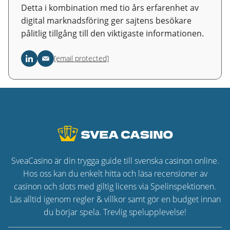
Detta i kombination med tio års erfarenhet av
digital marknadsföring ger sajtens besökare
pålitlig tillgång till den viktigaste informationen.
[email protected]
SveaCasino är din trygga guide till svenska casinon online.
Hos oss kan du enkelt hitta och läsa recensioner av
casinon och slots med giltig licens via Spelinspektionen.
Läs alltid igenom regler & villkor samt gör en budget innan
du börjar spela. Trevlig spelupplevelse!