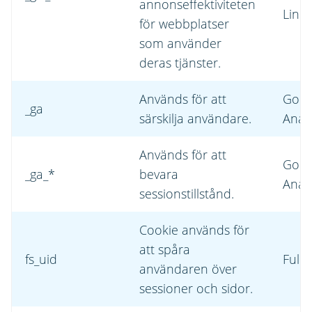
annonseffektiviteten
Linke
för webbplatser
som använder
deras tjänster.
Används för att
Goog
_ga
särskilja användare.
Analy
Används för att
Goog
_ga_*
bevara
Analy
sessionstillstånd.
Cookie används för
att spåra
fs_uid
FullS
användaren över
sessioner och sidor.