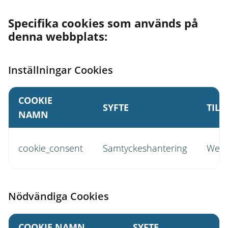
Specifika cookies som används på
denna webbplats:
Inställningar Cookies
COOKIE
SYFTE
TIL
NAMN
cookie_consent
Samtyckeshantering
Webb
Nödvändiga Cookies
COOKIE NAMN
SYFTE