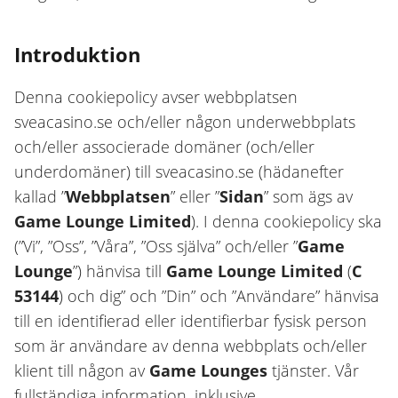
Introduktion
Denna cookiepolicy avser webbplatsen
sveacasino.se och/eller någon underwebbplats
och/eller associerade domäner (och/eller
underdomäner) till sveacasino.se (hädanefter
kallad ”
Webbplatsen
” eller ”
Sidan
” som ägs av
Game Lounge Limited
). I denna cookiepolicy ska
(”Vi”, ”Oss”, ”Våra”, ”Oss själva” och/eller ”
Game
Lounge
”) hänvisa till
Game Lounge Limited
(
C
53144
) och dig” och ”Din” och ”Användare” hänvisa
till en identifierad eller identifierbar fysisk person
som är användare av denna webbplats och/eller
klient till någon av
Game Lounges
tjänster. Vår
fullständiga information, inklusive