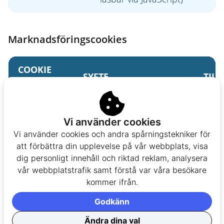
Marknadsföringscookies
COOKIE
SYFTE
TIL
NAMN
Denna test_cookie ställs
Vi använder cookies
in av doubleclick.net
Vi använder cookies och andra spårningstekniker för
och används för att
test_cookie
Doub
att förbättra din upplevelse på vår webbplats, visa
avgöra om användarens
dig personligt innehåll och riktad reklam, analysera
webbläsare stöder
vår webbplatstrafik samt förstå var våra besökare
cookies.
kommer ifrån.
Godkänn
För att identifiera en
_xpid
enhet över flera
Xtre
Ändra dina val