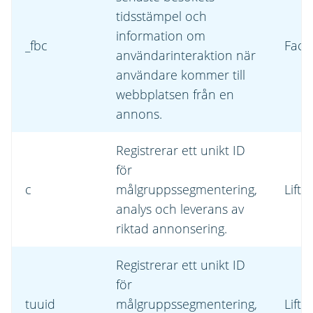
tidsstämpel och
information om
_fbc
Face
användarinteraktion när
användare kommer till
webbplatsen från en
annons.
Registrerar ett unikt ID
för
c
målgruppssegmentering,
Lift
analys och leverans av
riktad annonsering.
Registrerar ett unikt ID
för
tuuid
målgruppssegmentering,
Lift