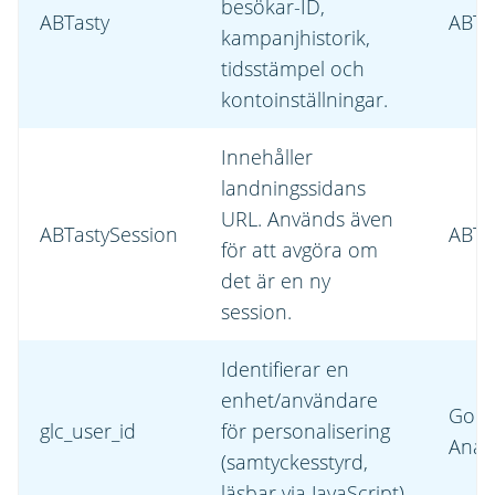
besökar-ID,
ABTasty
ABTa
kampanjhistorik,
tidsstämpel och
kontoinställningar.
Innehåller
landningssidans
URL. Används även
ABTastySession
ABTa
för att avgöra om
det är en ny
session.
Identifierar en
enhet/användare
Goog
glc_user_id
för personalisering
Analy
(samtyckesstyrd,
läsbar via JavaScript)