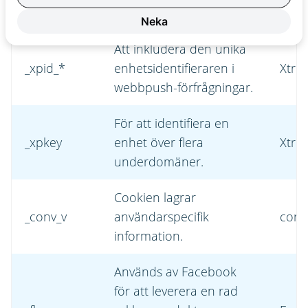
underdomäner
Neka
Att inkludera den unika
_xpid_*
enhetsidentifieraren i
Xtre
webbpush-förfrågningar.
För att identifiera en
_xpkey
enhet över flera
Xtre
underdomäner.
Cookien lagrar
_conv_v
användarspecifik
conv
information.
Används av Facebook
för att leverera en rad