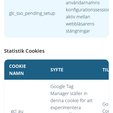
användarnamns
konfigurationssession
glc_sso_pending_setup
aktiv mellan
webbläsarens
stängningar
Statistik Cookies
COOKIE
SYFTE
TIL
NAMN
Google Tag
Manager ställer in
denna cookie för att
Goog
experimentera
_gcl_au
Conv