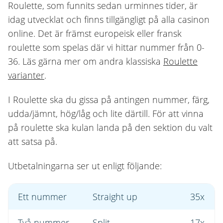
Roulette, som funnits sedan urminnes tider, är
idag utvecklat och finns tillgängligt på alla casinon
online. Det är främst europeisk eller fransk
roulette som spelas där vi hittar nummer från 0-
36. Läs gärna mer om andra klassiska
Roulette
varianter
.
I Roulette ska du gissa på antingen nummer, färg,
udda/jämnt, hög/låg och lite därtill. För att vinna
på roulette ska kulan landa på den sektion du valt
att satsa på.
Utbetalningarna ser ut enligt följande:
Ett nummer
Straight
up
35x
Två nummer
Split
17x