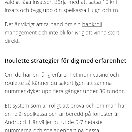
väldigt låga insatser. Börja med att satsa 10 kr i
insats och bygg upp din spelkassa i lugn och ro.
Det är viktigt att ta hand om sin
bankroll
management
och inte bli för ivrig att vinna stort
direkt.
Roulette strategier för dig med erfarenhet
Om du har en lång erfarenhet inom casino och
roulette så känner du säkert igen att samma
nummer dyker upp flera gånger under 36 rundor.
Ett system som är roligt att prova och om man har
en rejäl spelkassa och är beredd på förluster är
Andrucci. Här väljer du ut de 5-7 hetaste
nummerna och spelar enbart på dessa.