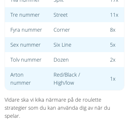
Tre nummer
Street
11x
Fyra nummer
Corner
8x
Sex nummer
Six Line
5x
Tolv nummer
Dozen
2x
Arton
Red/Black /
1x
nummer
High/low
Vidare ska vi kika närmare på de roulette
strategier som du kan använda dig av när du
spelar.