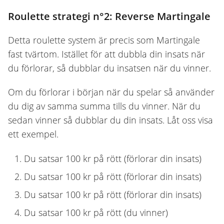
Roulette strategi n°2: Reverse Martingale
Detta roulette system är precis som Martingale
fast tvärtom. Istället för att dubbla din insats när
du förlorar, så dubblar du insatsen när du vinner.
Om du förlorar i början när du spelar så använder
du dig av samma summa tills du vinner. När du
sedan vinner så dubblar du din insats. Låt oss visa
ett exempel.
Du satsar 100 kr på rött (förlorar din insats)
Du satsar 100 kr på rött (förlorar din insats)
Du satsar 100 kr på rött (förlorar din insats)
Du satsar 100 kr på rött (du vinner)