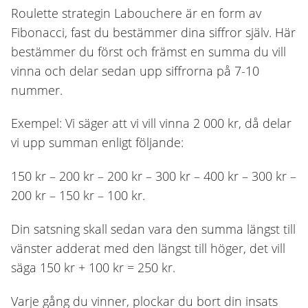
Roulette strategin Labouchere är en form av
Fibonacci, fast du bestämmer dina siffror själv. Här
bestämmer du först och främst en summa du vill
vinna och delar sedan upp siffrorna på 7-10
nummer.
Exempel: Vi säger att vi vill vinna 2 000 kr, då delar
vi upp summan enligt följande:
150 kr – 200 kr – 200 kr – 300 kr – 400 kr – 300 kr –
200 kr – 150 kr – 100 kr.
Din satsning skall sedan vara den summa längst till
vänster adderat med den längst till höger, det vill
säga 150 kr + 100 kr = 250 kr.
Varje gång du vinner, plockar du bort din insats