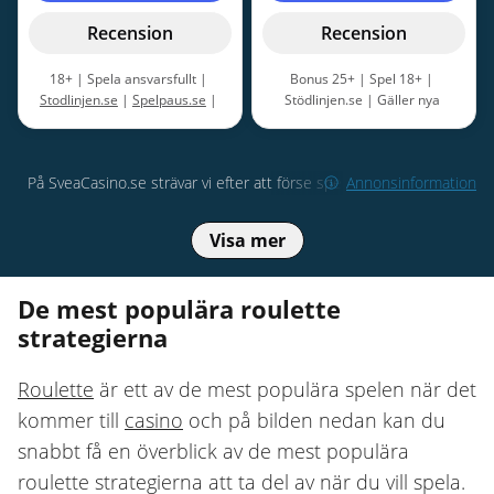
Recension
Recension
18+ | Spela ansvarsfullt |
Bonus 25+ | Spel 18+ |
Stodlinjen.se
|
Spelpaus.se
|
Stödlinjen.se | Gäller nya
Välkomstbonus för nya kunder I
medlemmar | Min. Insättning
Min insättning: 200kr I
100kr | 100% insättningsbonus
Maxbonus: 600kr I
| 25x omsättningskrav | Giltig
På SveaCasino.se strävar vi efter att förse spelare med de bästa
Annonsinformation
Omsättningskrav x20 (bonus och
60 dagar |
Stodlinjen.se
|
insättning) i Casino & Live
Spelpaus.se
|
Regler & Villkor
casinoerbjudandena anpassade efter deras behov. Vissa av
Casino I 100 spins på Book of
gäller
länkarna på vår webbplats är affiliatelänkar. Detta innebär att om
Visa mer
Dead värde 1kr/spin I
du klickar på en länk och gör en insättning kan SveaCasino.se
Giltighetstid: 60 dagar |
Regler
erhålla provision - utan extra kostnad för dig.
& Villkor gäller
De mest populära roulette
strategierna
Roulette
är ett av de mest populära spelen när det
kommer till
casino
och på bilden nedan kan du
snabbt få en överblick av de mest populära
roulette strategierna att ta del av när du vill spela.