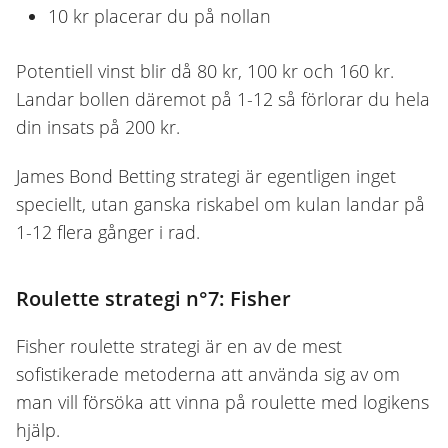
10 kr placerar du på nollan
Potentiell vinst blir då 80 kr, 100 kr och 160 kr.
Landar bollen däremot på 1-12 så förlorar du hela
din insats på 200 kr.
James Bond Betting strategi är egentligen inget
speciellt, utan ganska riskabel om kulan landar på
1-12 flera gånger i rad.
Roulette strategi n°7: Fisher
Fisher roulette strategi är en av de mest
sofistikerade metoderna att använda sig av om
man vill försöka att vinna på roulette med logikens
hjälp.