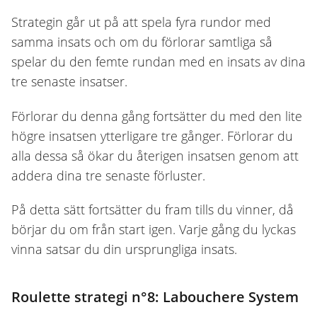
Strategin går ut på att spela fyra rundor med
samma insats och om du förlorar samtliga så
spelar du den femte rundan med en insats av dina
tre senaste insatser.
Förlorar du denna gång fortsätter du med den lite
högre insatsen ytterligare tre gånger. Förlorar du
alla dessa så ökar du återigen insatsen genom att
addera dina tre senaste förluster.
På detta sätt fortsätter du fram tills du vinner, då
börjar du om från start igen. Varje gång du lyckas
vinna satsar du din ursprungliga insats.
Roulette strategi n°8: Labouchere System