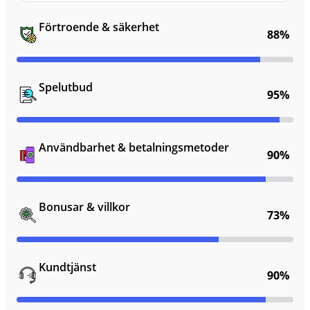
Förtroende & säkerhet
88%
Spelutbud
95%
Användbarhet & betalningsmetoder
90%
Bonusar & villkor
73%
Kundtjänst
90%