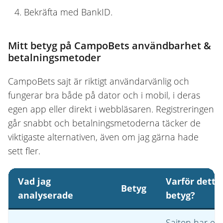
Bekräfta med BankID.
Mitt betyg på CampoBets användbarhet &
betalningsmetoder
CampoBets sajt är riktigt användarvänlig och
fungerar bra både på dator och i mobil, i deras
egen app eller direkt i webbläsaren. Registreringen
går snabbt och betalningsmetoderna täcker de
viktigaste alternativen, även om jag gärna hade
sett fler.
Vad jag
Varför detta
Betyg
analyserade
betyg?
Sajten har en