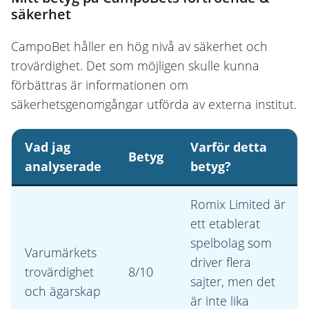
säkerhet
CampoBet håller en hög nivå av säkerhet och
trovärdighet. Det som möjligen skulle kunna
förbättras är informationen om
säkerhetsgenomgångar utförda av externa institut.
Vad jag
Varför detta
Betyg
analyserade
betyg?
Romix Limited är
ett etablerat
spelbolag som
Varumärkets
driver flera
trovärdighet
8/10
sajter, men det
och ägarskap
är inte lika