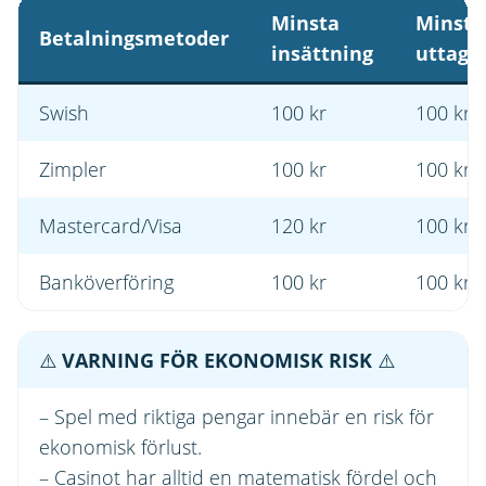
Minsta
Minsta
Betalningsmetoder
insättning
uttag
Swish
100 kr
100 kr
Zimpler
100 kr
100 kr
Mastercard/Visa
120 kr
100 kr
Banköverföring
100 kr
100 kr
⚠️
VARNING FÖR EKONOMISK RISK
⚠️
– Spel med riktiga pengar innebär en risk för
ekonomisk förlust.
– Casinot har alltid en matematisk fördel och