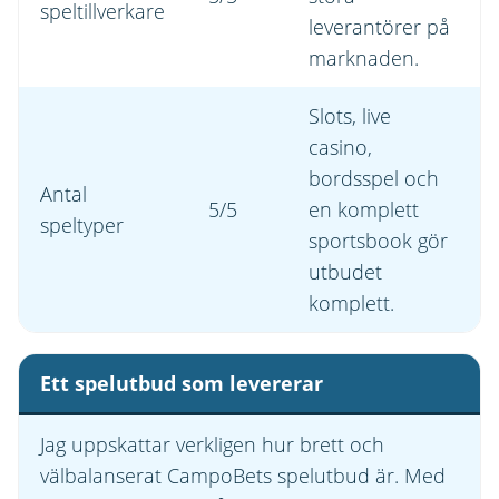
speltillverkare
leverantörer på
marknaden.
Slots, live
casino,
bordsspel och
Antal
5/5
en komplett
speltyper
sportsbook gör
utbudet
komplett.
Ett spelutbud som levererar
Jag uppskattar verkligen hur brett och
välbalanserat CampoBets spelutbud är. Med