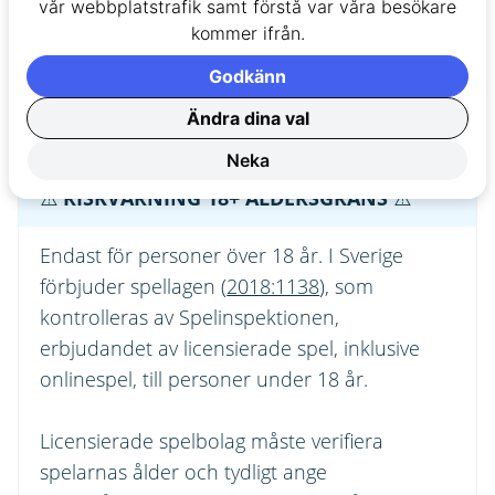
vår webbplatstrafik samt förstå var våra besökare
CampoBet lever upp till högt ställda krav när
kommer ifrån.
det gäller säkerhet och trygghet. Med en
Godkänn
totalpoäng på
22/25, motsvarande 88 %
, får
CampoBet ett högt betyg gällande detta.
Ändra dina val
Neka
⚠️
RISKVARNING 18+ ÅLDERSGRÄNS
⚠️
Endast för personer över 18 år. I Sverige
förbjuder spellagen (
2018:1138
), som
kontrolleras av Spelinspektionen,
erbjudandet av licensierade spel, inklusive
onlinespel, till personer under 18 år.
Licensierade spelbolag måste verifiera
spelarnas ålder och tydligt ange