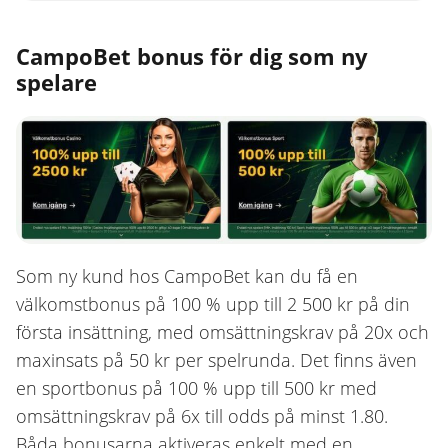
CampoBet bonus för dig som ny
spelare
Som ny kund hos CampoBet kan du få en
välkomstbonus på 100 % upp till 2 500 kr på din
första insättning, med omsättningskrav på 20x och
maxinsats på 50 kr per spelrunda. Det finns även
en sportbonus på 100 % upp till 500 kr med
omsättningskrav på 6x till odds på minst 1.80.
Båda bonusarna aktiveras enkelt med en