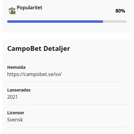
Popularitet
80%
CampoBet Detaljer
Hemsida
https://campobet.se/sv/
Lanserades
2021
Licenser
Svensk