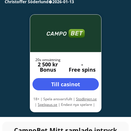
Christoffer Söderlund
2026-01-13
20x omsättning
2 500 kr
-
Bonus
Free spins
Till casinot
18+ | Spela ansvarsfullt |
Stodlinjen.se
|
Spelpaus.se
| Endast nya spelare |
Min. insättning 100 kr. | Sport:
Gratisspel på 120 kr vid första
insättningen. Gratisspelet måste spelas
inom 60 dagar. Vinster krediteras minus
CampoBet Mitt samlade intryck