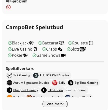
VIP-program
CampoBet Spelutbud
Blackjack
Baccarat
Roulette
Live Casino
Craps
Slots
Poker
Game Shows
Speltillverkare
1x2 Gaming
ALL FOR ONE Studios
B
Aurum Signature Studios
Bally
Big Time Gaming
B
E
Blueprint Gaming
Elk Studios
Fantasma
Foxium
Gameburger Studios
Games Global
Visa mer
Genesis
Hacksaw Gaming
Iron Dog Studio