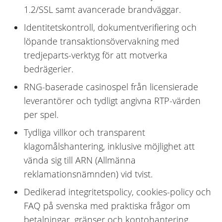
1.2/SSL samt avancerade brandväggar.
Identitetskontroll, dokumentverifiering och
löpande transaktionsövervakning med
tredjeparts-verktyg för att motverka
bedrägerier.
RNG-baserade casinospel från licensierade
leverantörer och tydligt angivna RTP-värden
per spel.
Tydliga villkor och transparent
klagomålshantering, inklusive möjlighet att
vända sig till ARN (Allmänna
reklamationsnämnden) vid tvist.
Dedikerad integritetspolicy, cookies-policy och
FAQ på svenska med praktiska frågor om
betalningar, gränser och kontohantering.