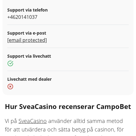
Support via telefon
+4620141037
Support via e-post
[email protected]
Support via livechatt
Livechatt med dealer
Hur SveaCasino recenserar CampoBet
Vi på
SveaCasino
använder alltid samma metod
för att utvärdera och sätta betyg på casinon, för