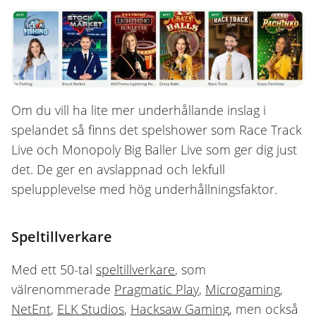
Om du vill ha lite mer underhållande inslag i
spelandet så finns det spelshower som Race Track
Live och Monopoly Big Baller Live som ger dig just
det. De ger en avslappnad och lekfull
spelupplevelse med hög underhållningsfaktor.
Speltillverkare
Med ett 50-tal
speltillverkare
, som
välrenommerade
Pragmatic Play
,
Microgaming
,
NetEnt
,
ELK Studios
,
Hacksaw Gaming
, men också