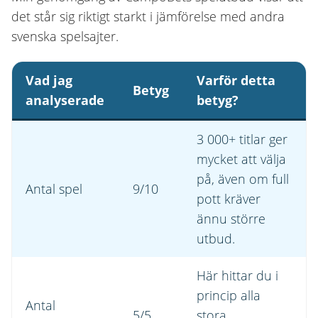
det står sig riktigt starkt i jämförelse med andra
svenska spelsajter.
Vad jag
Varför detta
Betyg
analyserade
betyg?
3 000+ titlar ger
mycket att välja
på, även om full
Antal spel
9/10
pott kräver
ännu större
utbud.
Här hittar du i
princip alla
Antal
5/5
stora