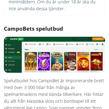
minimiåldern. Om du är under 18 år ska du
inte använda dessa tjänster.
CampoBets spelutbud
Spelutbudet hos CampoBet är imponerande brett
med över 3 000 titlar från många av
spelmarknadens mest kända tillverkare. Här hittar
du allt från klassiska slots och bordsspel till ett
välsorterat live casino. Som namnet antyder finns