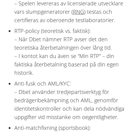
– Spelen levereras av licensierade utvecklare
vars slumpgeneratorer (
RNG
) testas och
certifieras av oberoende testlaboratorier.
RTP-policy (teoretisk vs. faktisk):
– När Dbet nämner RTP avser det den
teoretiska återbetalningen över lång tid.
– I kontot kan du även se “Min RTP” – din
faktiska återbetalning baserad på din egen
historik.
Anti-fusk och AML/KYC:
– Dbet använder tredjepartsverktyg för
bedrägeribekämpning och AML, genomför
identitetskontroller och kan dela nödvändiga
uppgifter vid misstanke om oegentligheter.
Anti-matchfixning (sportsbook):