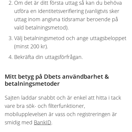
Om det är ditt första uttag så kan du behöva
utföra en identitetsverifiering (vanligtvis sker
uttag inom angivna tidsramar beroende på
vald betalningsmetod).
Välj betalningsmetod och ange uttagsbeloppet
(minst 200 kr).
Bekräfta din uttagsförfrågan.
Mitt betyg på Dbets användbarhet &
betalningsmetoder
Sajten laddar snabbt och är enkel att hitta i tack
vare bra sök- och filterfunktioner,
mobilupplevelsen är vass och registreringen är
smidig med
BankID
.