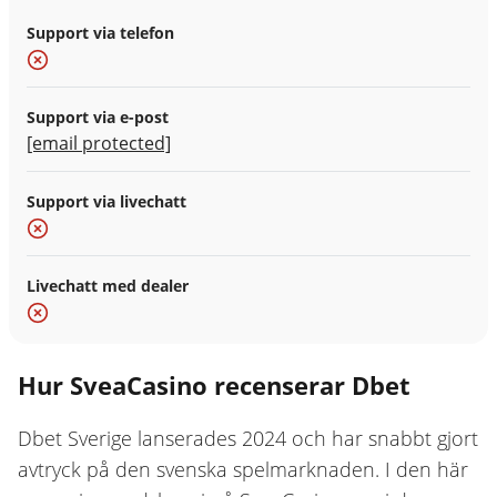
Support via telefon
Support via e-post
[email protected]
Support via livechatt
Livechatt med dealer
Hur SveaCasino recenserar Dbet
Dbet Sverige lanserades 2024 och har snabbt gjort
avtryck på den svenska spelmarknaden. I den här