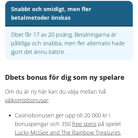
Snabbt och smidigt, men fler
betalmetoder önskas
Dbet får 17 av 20 poäng. Betalningarna är
pålitliga och snabba, men fler alternativ hade
gjort det ännu bättre.
Dbets bonus för dig som ny spelare
Om du är ny här kan du välja mellan två
välkomstbonusar
:
Casinobonusen ger upp till 20 000 kr i
bonuspengar och 350
free spins
på spelet
Lucky McGee and The Rainbow Treasures
,