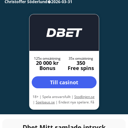
Christoffer Söderlund
2026-03-31
125x omsättning
35x omsättning
20 000 kr
350
Bonus
Free spins
Till casinot
18+ | Spela ansvarsfullt |
Stodlinjen.se
|
Spelpaus.se
| Endast nya spelare. Få
100% upp till 20 000 kr i bonus + 350
free spins på din första insättning. Min.
insättning 100 kr. 125 respektive 35x
omsättningskrav. Giltig i 60 dagar. |
Dbet Mitt samlade intryck