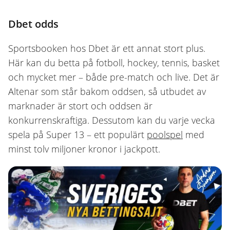
Dbet odds
Sportsbooken hos Dbet är ett annat stort plus.
Här kan du betta på fotboll, hockey, tennis, basket
och mycket mer – både pre-match och live. Det är
Altenar som står bakom oddsen, så utbudet av
marknader är stort och oddsen är
konkurrenskraftiga. Dessutom kan du varje vecka
spela på Super 13 – ett populärt
poolspel
med
minst tolv miljoner kronor i jackpott.