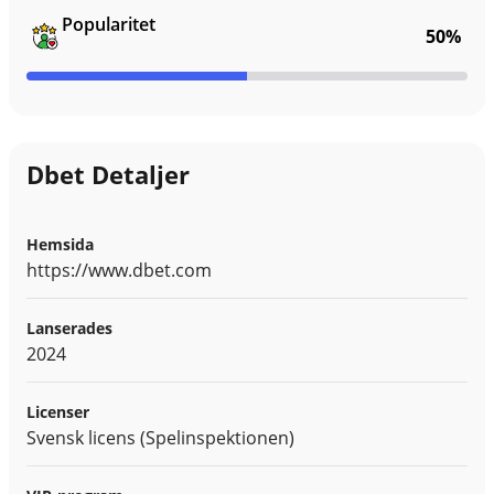
Popularitet
50%
Dbet Detaljer
Hemsida
https://www.dbet.com
Lanserades
2024
Licenser
Svensk licens (Spelinspektionen)