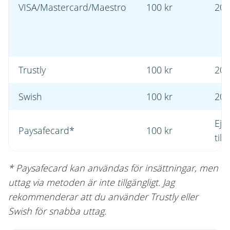
VISA/Mastercard/Maestro
100 kr
200
Trustly
100 kr
200
Swish
100 kr
200
Ej
Paysafecard*
100 kr
till
* Paysafecard kan användas för insättningar, men
uttag via metoden är inte tillgängligt. Jag
rekommenderar att du använder Trustly eller
Swish för snabba uttag.