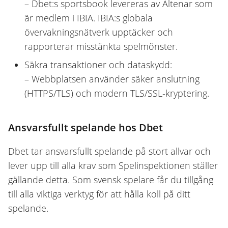
– Dbet:s sportsbook levereras av Altenar som
är medlem i IBIA. IBIA:s globala
övervakningsnätverk upptäcker och
rapporterar misstänkta spelmönster.
Säkra transaktioner och dataskydd:
– Webbplatsen använder säker anslutning
(HTTPS/TLS) och modern TLS/SSL-kryptering.
Ansvarsfullt spelande hos Dbet
Dbet tar ansvarsfullt spelande på stort allvar och
lever upp till alla krav som Spelinspektionen ställer
gällande detta. Som svensk spelare får du tillgång
till alla viktiga verktyg för att hålla koll på ditt
spelande.