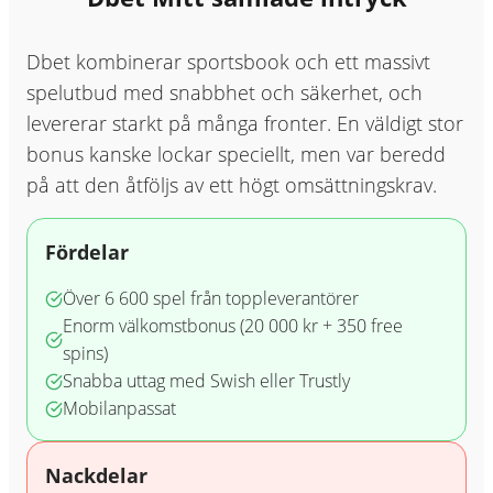
Regler & Villkor gäller
Dbet kombinerar sportsbook och ett massivt
spelutbud med snabbhet och säkerhet, och
levererar starkt på många fronter. En väldigt stor
bonus kanske lockar speciellt, men var beredd
på att den åtföljs av ett högt omsättningskrav.
Fördelar
Över 6 600 spel från toppleverantörer
Enorm välkomstbonus (20 000 kr + 350 free
spins)
Snabba uttag med Swish eller Trustly
Mobilanpassat
Nackdelar