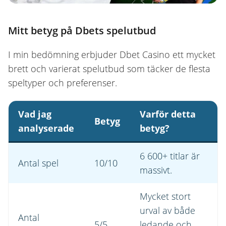
Mitt betyg på Dbets spelutbud
I min bedömning erbjuder Dbet Casino ett mycket
brett och varierat spelutbud som täcker de flesta
speltyper och preferenser.
Vad jag
Varför detta
Betyg
analyserade
betyg?
6 600+ titlar är
Antal spel
10/10
massivt.
Mycket stort
urval av både
Antal
5/5
ledande och