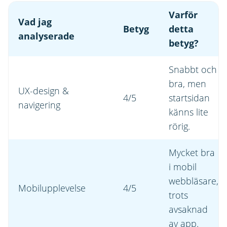
Varför
Vad jag
Betyg
detta
analyserade
betyg?
Snabbt och
bra, men
UX-design &
4/5
startsidan
navigering
känns lite
rörig.
Mycket bra
i mobil
webbläsare,
Mobilupplevelse
4/5
trots
avsaknad
av app.