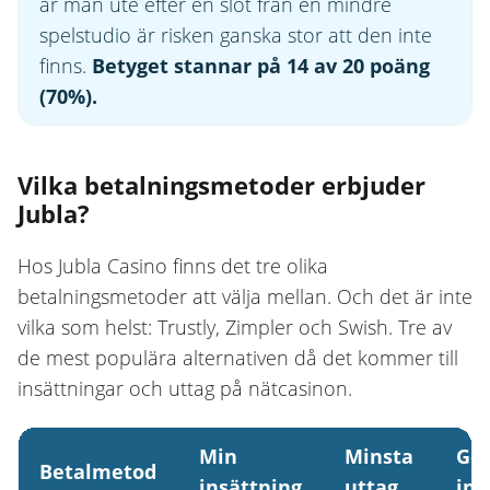
är man ute efter en slot från en mindre
spelstudio är risken ganska stor att den inte
finns.
Betyget stannar på 14 av 20 poäng
(70%).
Vilka betalningsmetoder erbjuder
Jubla?
Hos Jubla Casino finns det tre olika
betalningsmetoder att välja mellan. Och det är inte
vilka som helst: Trustly, Zimpler och Swish. Tre av
de mest populära alternativen då det kommer till
insättningar och uttag på nätcasinon.
Min
Minsta
Ge
Betalmetod
insättning
uttag
ins