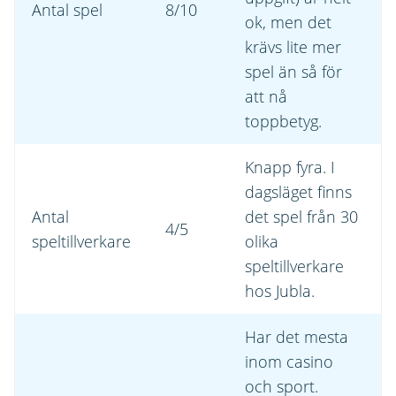
Antal spel
8/10
ok, men det
krävs lite mer
spel än så för
att nå
toppbetyg.
Knapp fyra. I
dagsläget finns
Antal
det spel från 30
4/5
speltillverkare
olika
speltillverkare
hos Jubla.
Har det mesta
inom casino
och sport.