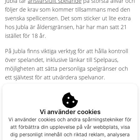
Jubla tar
ansvarsfullt spelande
på största allvar och
följer de krav som kommer tillsammans med den
svenska spellicensen. Det som sticker ut lite extra
hos Jubla är åldersgränsen, här har man satt 21
istället för 18 år.
På Jubla finns viktiga verktyg för att hålla kontroll
över spelandet, inklusive länkar till Spelpaus,
möjligheten att sätta personliga spelgränser och
ett självtest för att utvärdera spelvanor.
Med enkla och lättillgängliga länkar till Spelpaus,
möjligheten att sätta personliga spelgränser och
ett självtest för att utvärdera sina spelvanor, gör
Vi använder cookies
Jubla det enkelt att spela ansvarsfullt.
Vi använder cookies och andra spårningstekniker för
att förbättra din upplevelse på vår webbplats, visa
Utöver dessa funktioner finns en specifik sektion
dig personligt innehåll och riktad reklam, analysera