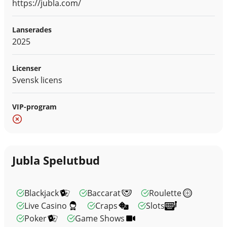
https://jubla.com/
Lanserades
2025
Licenser
Svensk licens
VIP-program
Jubla Spelutbud
Blackjack
Baccarat
Roulette
Live Casino
Craps
Slots
Poker
Game Shows