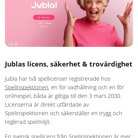
Jublas licens, säkerhet & trovärdighet
Jubla har två spellicenser registrerade hos
Spelinspektionen
, en för vadhållning och en för
onlinespel, båda är giltiga till den 3 mars 2030.
Licenserna är direkt utfärdade av
Spelinspektionen och säkerställer en trygg och
reglerad spelmiljö.
En svensk spellicens från Spelinspektionen är mer