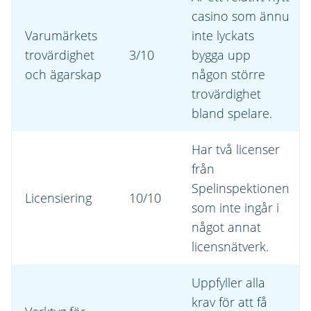
casino som ännu
Varumärkets
inte lyckats
trovärdighet
3/10
bygga upp
och ägarskap
någon större
trovärdighet
bland spelare.
Har två licenser
från
Spelinspektionen
Licensiering
10/10
som inte ingår i
något annat
licensnätverk.
Uppfyller alla
krav för att få