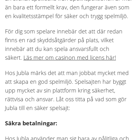
än bara ett formellt krav, den fungerar även som
en kvalitetsstämpel för säker och trygg spelmiljö.
För dig som spelare innebär det att där redan
finns en rad skyddsåtgärder på plats, vilket
innebär att du kan spela ansvarsfullt och
säkert.
Läs mer om casinon med licens här!
Hos Jubla märks det att man jobbat mycket med
att skapa en god spelmiljö. Spelsajten har byggt
upp mycket av sin plattform kring säkerhet,
rättvisa och ansvar. Låt oss titta på vad som gör
Jubla till en säker spelsajt:
Säkra betalningar:
Hos Jubla använder man sig bara av pålitliga och