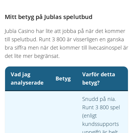
Mitt betyg på Jublas spelutbud
Jubla Casino har lite att jobba på när det kommer
till spelutbud. Runt 3 800 är visserligen en ganska
bra siffra men när det kommer till livecasinospel är
det lite mer begränsat.
Vad jag
Varför detta
Betyg
analyserade
betyg?
Snudd på nia.
Runt 3 800 spel
(enligt
kundssupports
uppgift) är helt