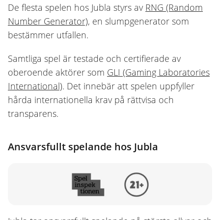
De flesta spelen hos Jubla styrs av
RNG (Random
Number Generator)
, en slumpgenerator som
bestämmer utfallen.
Samtliga spel är testade och certifierade av
oberoende aktörer som
GLI (Gaming Laboratories
International)
. Det innebär att spelen uppfyller
hårda internationella krav på rättvisa och
transparens.
Ansvarsfullt spelande hos Jubla