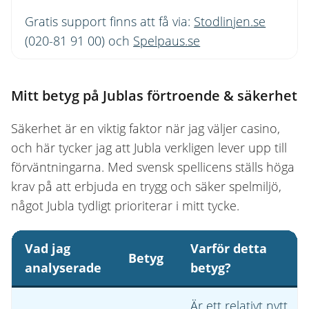
Gratis support finns att få via:
Stodlinjen.se
(020-81 91 00) och
Spelpaus.se
Mitt betyg på Jublas förtroende & säkerhet
Säkerhet är en viktig faktor när jag väljer casino,
och här tycker jag att Jubla verkligen lever upp till
förväntningarna. Med svensk spellicens ställs höga
krav på att erbjuda en trygg och säker spelmiljö,
något Jubla tydligt prioriterar i mitt tycke.
Vad jag
Varför detta
Betyg
analyserade
betyg?
Är ett relativt nytt