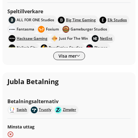
Speltillverkare
B
E
ALL FOR ONE Studios
Big Time Gaming
Elk Studios
Fantasma
Foxium
Gameburger Studios
Hacksaw Gaming
Just For The Win
NetEnt
Nolimit City
PearFiction Studios
Playson
Visa mer
Play’n GO
Pragmatic Play
Push Gaming
Quickspin
Red Tiger
Reel Kingdom
Relax
Snowborn
Stormcraft Studios
Thunderkick
Jubla Betalning
Triple Edge Studios
Betalningsalternativ
Swish
Trustly
Zimpler
Minsta uttag