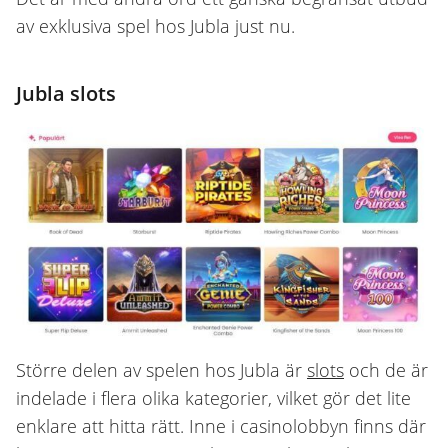
av exklusiva spel hos Jubla just nu.
Jubla slots
Större delen av spelen hos Jubla är
slots
och de är
indelade i flera olika kategorier, vilket gör det lite
enklare att hitta rätt. Inne i casinolobbyn finns där