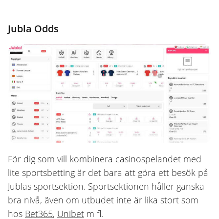
Jubla Odds
För dig som vill kombinera casinospelandet med
lite sportsbetting är det bara att göra ett besök på
Jublas sportsektion. Sportsektionen håller ganska
bra nivå, även om utbudet inte är lika stort som
hos
Bet365
,
Unibet
m fl.