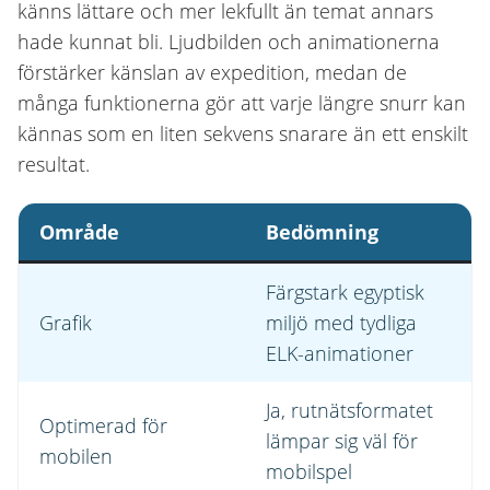
känns lättare och mer lekfullt än temat annars
hade kunnat bli. Ljudbilden och animationerna
förstärker känslan av expedition, medan de
många funktionerna gör att varje längre snurr kan
kännas som en liten sekvens snarare än ett enskilt
resultat.
Område
Bedömning
Färgstark egyptisk
Grafik
miljö med tydliga
ELK-animationer
Ja, rutnätsformatet
Optimerad för
lämpar sig väl för
mobilen
mobilspel