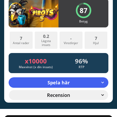
87
Betyg
0.2
7
-
7
Lägsta
Antal rader
Vinstlinjer
Hjul
insats
x10000
96%
Maxvinst (x din insats)
RTP
Spela här
Recension