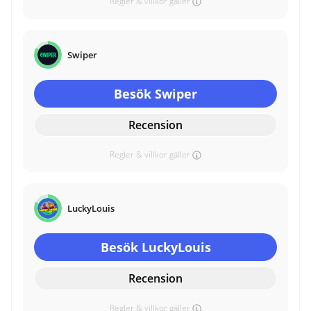
Regler & villkor gäller
Swiper
Besök Swiper
Recension
Regler & villkor gäller
LuckyLouis
Besök LuckyLouis
Recension
Regler & villkor gäller