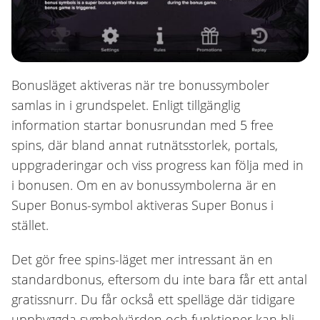
Bonusläget aktiveras när tre bonussymboler
samlas in i grundspelet. Enligt tillgänglig
information startar bonusrundan med 5 free
spins, där bland annat rutnätsstorlek, portals,
uppgraderingar och viss progress kan följa med in
i bonusen. Om en av bonussymbolerna är en
Super Bonus-symbol aktiveras Super Bonus i
stället.
Det gör free spins-läget mer intressant än en
standardbonus, eftersom du inte bara får ett antal
gratissnurr. Du får också ett spelläge där tidigare
uppbyggda symbolvärden och funktioner kan bli