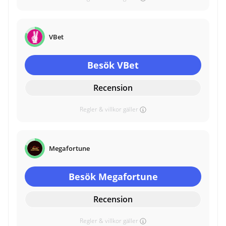
VBet
Besök VBet
Recension
Regler & villkor gäller
Megafortune
Besök Megafortune
Recension
Regler & villkor gäller