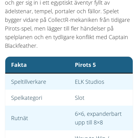
och ger sig in i ett egyptiskt äventyr fyllt av
ädelstenar, tempel, portaler och fällor. Spelet
bygger vidare på CollectR-mekaniken från tidigare
Pirots-spel, men lägger till fler händelser på
spelplanen och en tydligare konflikt med Captain
Blackfeather.
Fakta
Pirots 5
Speltillverkare
ELK Studios
Spelkategori
Slot
6×6, expanderbart
Rutnät
upp till 8×8