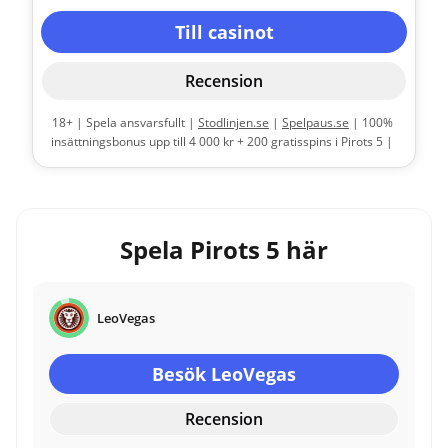
Till casinot
Recension
18+ | Spela ansvarsfullt |
Stodlinjen.se
|
Spelpaus.se
| 100%
insättningsbonus upp till 4 000 kr + 200 gratisspins i Pirots 5 |
Min. insättning 100 kr | Omsättningskrav 20x i casinot | Giltigt i
60 dagar |
Regler & Villkor gäller
Spela Pirots 5 här
LeoVegas
Besök LeoVegas
Recension