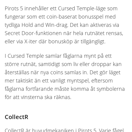
Pirots 5 innehåller ett Cursed Temple-läge som
fungerar som ett coin-baserat bonusspel med
tydliga Hold and Win-drag. Det kan aktiveras via
Secret Door-funktionen när hela rutnätet rensas,
eller via X-iter där bonusköp är tillgängligt.
I Cursed Temple samlar fåglarna mynt på ett
större rutnät, samtidigt som liv eller droppar kan
återställas när nya coins samlas in. Det gör läget
mer taktiskt än ett vanligt myntspel, eftersom
fåglarna fortfarande måste komma åt symbolerna
för att vinsterna ska räknas.
CollectR
CollectR är huvudmekaniken i Pirots 5. Varje fågel