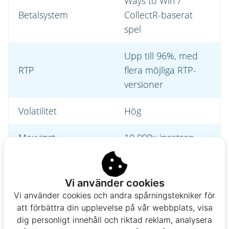
Ways to Win /
Betalsystem
CollectR-baserat
spel
Upp till 96%, med
RTP
flera möjliga RTP-
versioner
Volatilitet
Hög
Maxvinst
10 000x insatsen
Insatsnivå
0,20-100 per snurr
Vi använder cookies
Ja, via X-iter där
Vi använder cookies och andra spårningstekniker för
Bonusköp
funktionen är
att förbättra din upplevelse på vår webbplats, visa
tillgänglig
dig personligt innehåll och riktad reklam, analysera