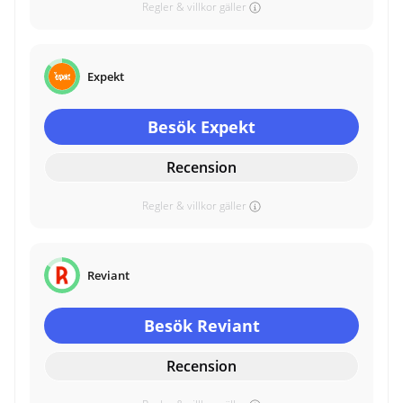
Regler & villkor gäller
Expekt
Besök Expekt
Recension
Regler & villkor gäller
Reviant
Besök Reviant
Recension