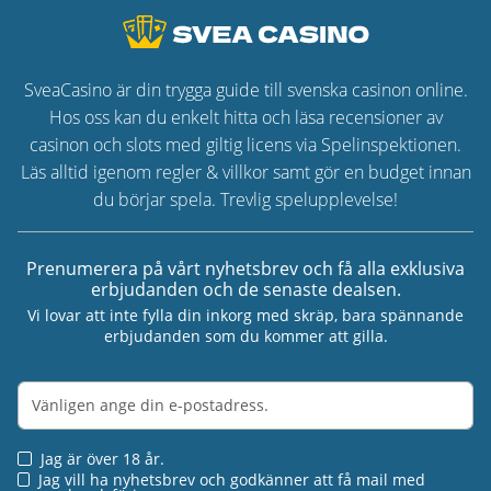
SveaCasino är din trygga guide till svenska casinon online.
Hos oss kan du enkelt hitta och läsa recensioner av
casinon och slots med giltig licens via Spelinspektionen.
Läs alltid igenom regler & villkor samt gör en budget innan
du börjar spela. Trevlig spelupplevelse!
Prenumerera på vårt nyhetsbrev och få alla exklusiva
erbjudanden och de senaste dealsen.
Vi lovar att inte fylla din inkorg med skräp, bara spännande
erbjudanden som du kommer att gilla.
Jag är över 18 år.
Jag vill ha nyhetsbrev och godkänner att få mail med