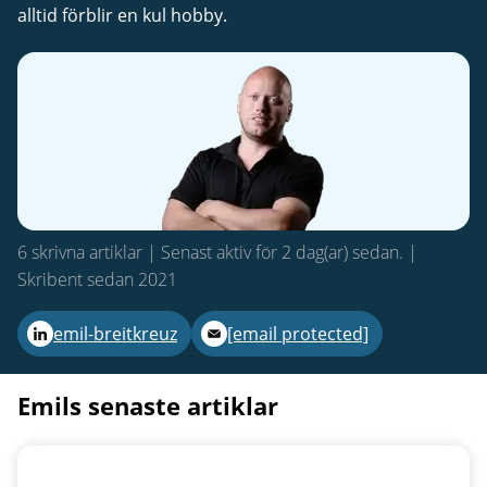
alltid förblir en kul hobby.
6 skrivna artiklar | Senast aktiv för 2 dag(ar) sedan. |
Skribent sedan 2021
emil-breitkreuz
[email protected]
Emils senaste artiklar