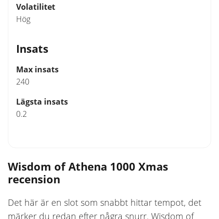
Volatilitet
Hög
Insats
Max insats
240
Lägsta insats
0.2
Wisdom of Athena 1000 Xmas
recension
Det här är en slot som snabbt hittar tempot, det
märker du redan efter några snurr. Wisdom of