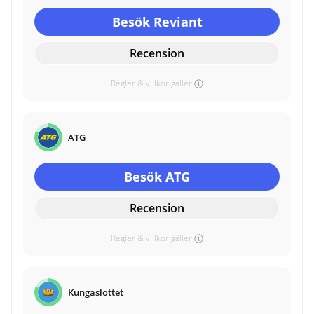
Besök Reviant
Recension
Regler & villkor gäller
ATG
Besök ATG
Recension
Regler & villkor gäller
Kungaslottet