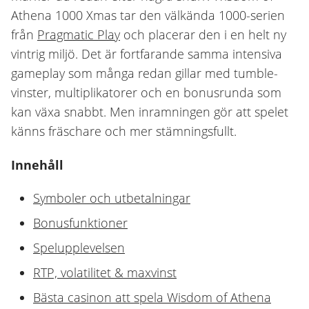
Athena 1000 Xmas tar den välkända 1000-serien
från
Pragmatic Play
och placerar den i en helt ny
vintrig miljö. Det är fortfarande samma intensiva
gameplay som många redan gillar med tumble-
vinster, multiplikatorer och en bonusrunda som
kan växa snabbt. Men inramningen gör att spelet
känns fräschare och mer stämningsfullt.
Innehåll
Symboler och utbetalningar
Bonusfunktioner
Spelupplevelsen
RTP, volatilitet & maxvinst
Bästa casinon att spela Wisdom of Athena