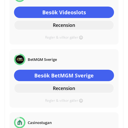
Besök Videoslots
Recension
Regler & villkor gäller
BetMGM Sverige
Besök BetMGM Sverige
Recension
Regler & villkor gäller
Casinostugan