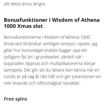
allt detta ännu längre.
Bonusfunktioner i Wisdom of Athena
1000 Xmas slot
Bonusfunktionerna i Wisdom of Athena 1000
Xmas slot förändrar verkligen tempot i spelet. Jag
gillar hur bonusläget snabbt bygger upp ett
tydligare flyt än i grundspelet, särskilt när
toppraden öppnas och multiplikatorerna börjar
samspela. Det gör att du lättare kan känna när en
runda är på väg åt rätt håll och ger julversionen en
mer levande och oförutsägbar karaktär.
Free spins