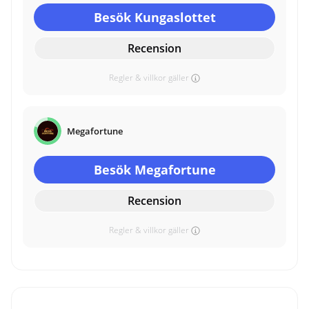
Besök Kungaslottet
Recension
Regler & villkor gäller
Megafortune
Besök Megafortune
Recension
Regler & villkor gäller