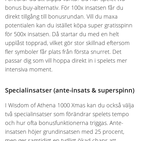
bonus buy-alternativ. För 100x insatsen får du
direkt tillgång till bonusrundan. Vill du maxa
potentialen kan du istället köpa super gratisspinn
för 500x insatsen. Då startar du med en helt
upplåst topprad, vilket gör stor skillnad eftersom
fler symboler får plats från första snurret. Det
passar dig som vill hoppa direkt in i spelets mer
intensiva moment.
Specialinsatser (ante-insats & superspinn)
I Wisdom of Athena 1000 Xmas kan du också välja
två specialinsatser som förändrar spelets tempo
och hur ofta bonusfunktionerna triggas. Ante-
insatsen höjer grundinsatsen med 25 procent,
men ger samtidigt en tydligt ökad chans att