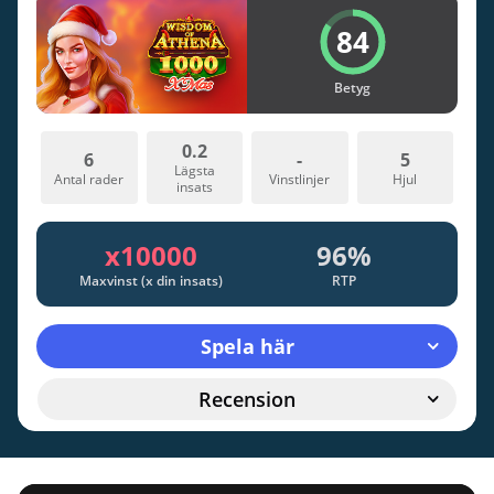
84
Betyg
0.2
6
-
5
Lägsta
Antal rader
Vinstlinjer
Hjul
insats
x10000
96%
Maxvinst (x din insats)
RTP
Spela här
Recension