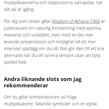
multiplikatorerna och topprutorna samspelar när
allt väl är igång.
För dig som redan gillar
Wisdom of Athena 1000
är
julversionen en naturlig fortsättning med samma
maxvinst och volatilitet, men med en lite mer
levande presentation och möjlighet till ett mer
intensivt upplägg om du vill. Det gör den till ett bra
alternativ när du vill variera tempot utan att byta
spelstil helt.
Andra liknande slots som jag
rekommenderar
Om du gillar kombinationen av höga
multiplikatorer, fallande symboler och en episk