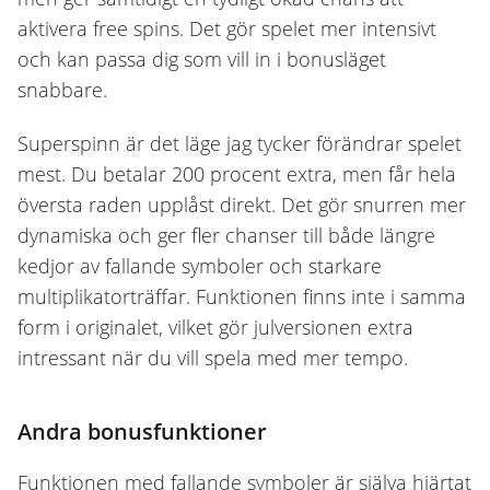
aktivera free spins. Det gör spelet mer intensivt
och kan passa dig som vill in i bonusläget
snabbare.
Superspinn är det läge jag tycker förändrar spelet
mest. Du betalar 200 procent extra, men får hela
översta raden upplåst direkt. Det gör snurren mer
dynamiska och ger fler chanser till både längre
kedjor av fallande symboler och starkare
multiplikatorträffar. Funktionen finns inte i samma
form i originalet, vilket gör julversionen extra
intressant när du vill spela med mer tempo.
Andra bonusfunktioner
Funktionen med fallande symboler är själva hjärtat