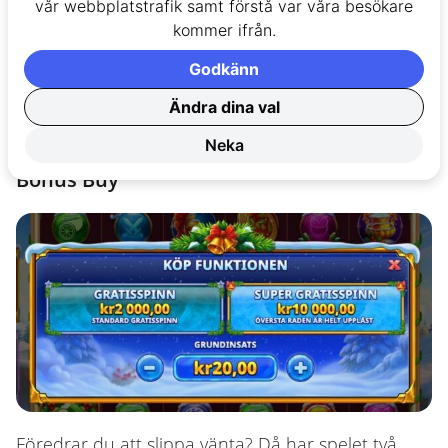
förstärker alla framtida vinster. Dessutom förblir
vår webbplatstrafik samt förstå var våra besökare
topprutorna upplåsta när du väl öppnat dem,
kommer ifrån.
vilket ger ännu fler möjligheter till stora
Godkänn
symbolträffar. Om du gillar free spins med hög
Ändra dina val
potential är det här en funktion som sticker ut.
Neka
Bonus Buy
Föredrar du att slippa vänta? Då har spelet två