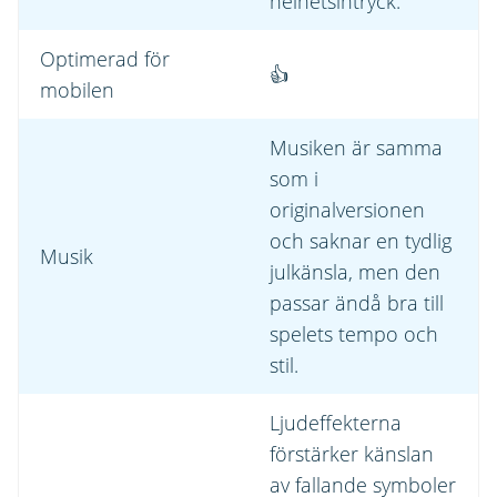
helhetsintryck.
Optimerad för
👍
mobilen
Musiken är samma
som i
originalversionen
och saknar en tydlig
Musik
julkänsla, men den
passar ändå bra till
spelets tempo och
stil.
Ljudeffekterna
förstärker känslan
av fallande symboler