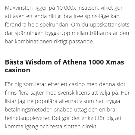
Maxvinsten ligger på 10 000x insatsen, vilket gör
att även ett enda riktigt bra free spins-läge kan
förändra hela spelrundan. Om du uppskattar slots
där spänningen byggs upp mellan träffarna är den
här kombinationen riktigt passande.
Bästa Wisdom of Athena 1000 Xmas
casinon
För dig som letar efter ett casino med denna slot
finns flera sajter med svensk licens att välja på. Här
listar jag tre populära alternativ som har trygga
betalningsmetoder, snabba uttag och en bra
helhetsupplevelse. Det gör det enkelt för dig att
komma igång och testa slotten direkt.