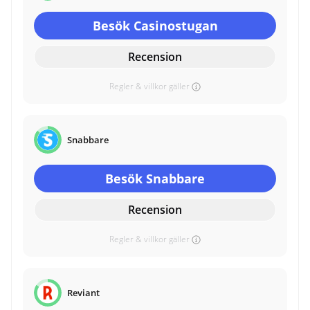
Besök Casinostugan
Recension
Regler & villkor gäller
Snabbare
Besök Snabbare
Recension
Regler & villkor gäller
Reviant