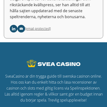
rikstäckande kvällspress, ser han alltid till att
hålla sajten uppdaterad med de senaste
speltrenderna, nyheterna och bonusarna.
[email protected]
SveaCasino är din trygga guide till svenska casinon online.
Hos oss kan du enkelt hitta och läsa recensioner av
casinon och slots med giltig licens via Spelinspektionen.
Läs alltid igenom regler & villkor samt gör en budget innan
du börjar spela. Trevlig spelupplevelse!