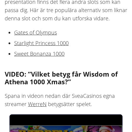
presentation finns det flera andra slots som kan
passa dig. Här är tre populära alternativ som liknar
denna slot och som du kan utforska vidare.
Gates of Olympus
Starlight Princess 1000
Sweet Bonanza 1000
VIDEO: ”Vilket betyg får Wisdom of
Athena 1000 Xmas?”
Spana in videon nedan där SveaCasinos egna
streamer
WerreN
betygsätter spelet.