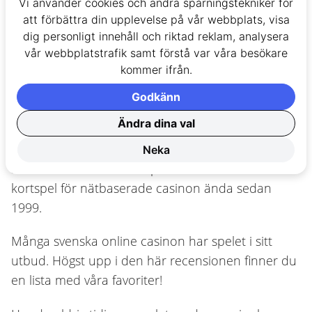
Vi använder cookies och andra spårningstekniker för
att förbättra din upplevelse på vår webbplats, visa
I dag finns det tusentals olika spelautomater att
dig personligt innehåll och riktad reklam, analysera
välja mellan på casinomarknaden. Majoriteten av
vår webbplatstrafik samt förstå var våra besökare
kommer ifrån.
spelen kommer som du säkert redan
noterat från NetEnt eller Microgaming, men det
Godkänn
finns också ett gäng andra populära speltillverkare
Ändra dina val
där ute. En av de mest framstående företagen vid
sidan om de två giganterna är Betsoft, som
Neka
levererat allt från bordsspel till slots och
kortspel för nätbaserade casinon ända sedan
1999.
Många svenska online casinon har spelet i sitt
utbud. Högst upp i den här recensionen finner du
en lista med våra favoriter!