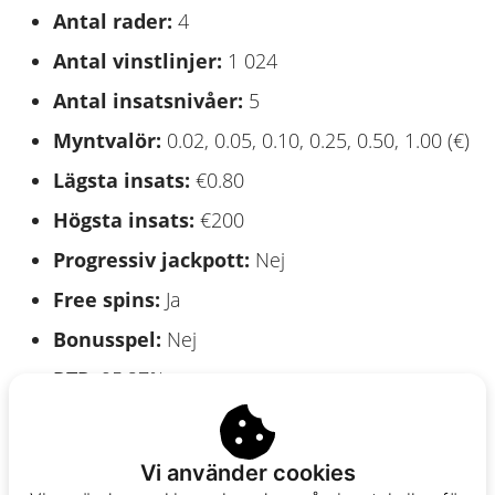
Antal rader:
4
Antal vinstlinjer:
1 024
Antal insatsnivåer:
5
Myntvalör:
0.02, 0.05, 0.10, 0.25, 0.50, 1.00 (€)
Lägsta insats:
€0.80
Högsta insats:
€200
Progressiv jackpott:
Nej
Free spins:
Ja
Bonusspel:
Nej
RTP:
95,27%
Lanserad:
November 2017
Vi använder cookies
Spela Stampede slot på nätet