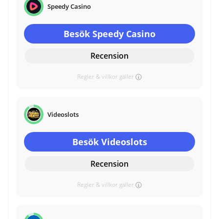
Speedy Casino
Besök Speedy Casino
Recension
Regler & villkor gäller
Videoslots
Besök Videoslots
Recension
Regler & villkor gäller