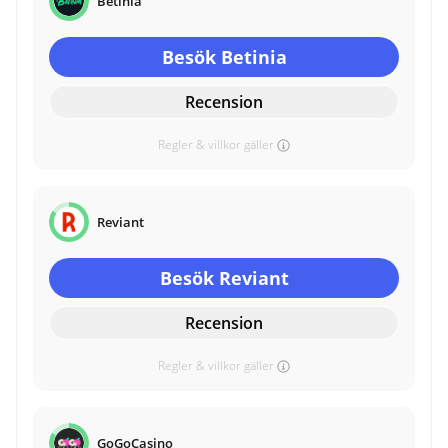
Betinia
Besök Betinia
Recension
Regler & villkor gäller
Reviant
Besök Reviant
Recension
Regler & villkor gäller
GoGoCasino