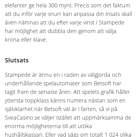
elefanter ge hela 300 mynt. Precis som det faktum
att du inför varje snurr kan anpassa din insats skall
även nämnas att du efter varje vinst i Stampede
har möjlighet att dubbla den genom att välja
krona eller klave.
Slutsats
Stampede är ännu en i raden av välgjorda och
underhållande spelautomater som Betsoft har
tagit fram de senaste åren. Att spelets grafik håller
yttersta toppklass känns numera nästan som en
självklarhet när Betsoft väl är i farten, så vi på
SveaCasino.se väljer istället att uppmärksamma de
enorma möjligheterna till att utöka
hushållskassan. Eller vad sägs om totalt 1 024 olika