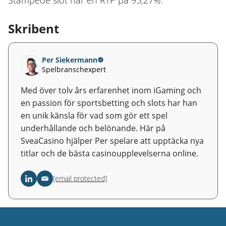
Stampede slot har en RTP på 95,27%.
Skribent
Per Siekermann
Spelbranschexpert
Med över tolv års erfarenhet inom iGaming och
en passion för sportsbetting och slots har han
en unik känsla för vad som gör ett spel
underhållande och belönande. Här på
SveaCasino hjälper Per spelare att upptäcka nya
titlar och de bästa casinoupplevelserna online.
[email protected]