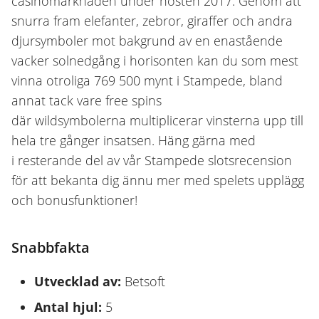
casinomarknaden under hösten 2017. Genom att
snurra fram elefanter, zebror, giraffer och andra
djursymboler mot bakgrund av en enastående
vacker solnedgång i horisonten kan du som mest
vinna otroliga 769 500 mynt i Stampede, bland
annat tack vare free spins
där wildsymbolerna multiplicerar vinsterna upp till
hela tre gånger insatsen. Häng gärna med
i resterande del av vår Stampede slotsrecension
för att bekanta dig ännu mer med spelets upplägg
och bonusfunktioner!
Snabbfakta
Utvecklad av:
Betsoft
Antal hjul:
5