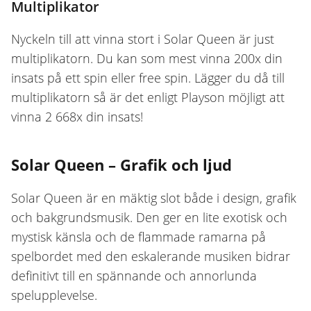
Multiplikator
Nyckeln till att vinna stort i Solar Queen är just
multiplikatorn. Du kan som mest vinna 200x din
insats på ett spin eller free spin. Lägger du då till
multiplikatorn så är det enligt Playson möjligt att
vinna 2 668x din insats!
Solar Queen – Grafik och ljud
Solar Queen är en mäktig slot både i design, grafik
och bakgrundsmusik. Den ger en lite exotisk och
mystisk känsla och de flammade ramarna på
spelbordet med den eskalerande musiken bidrar
definitivt till en spännande och annorlunda
spelupplevelse.