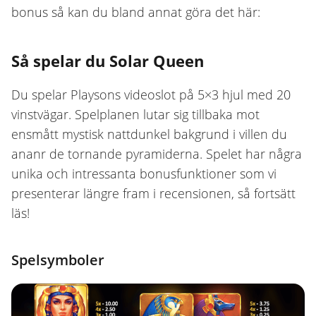
bonus så kan du bland annat göra det här:
Så spelar du Solar Queen
Du spelar Playsons videoslot på 5×3 hjul med 20
vinstvägar. Spelplanen lutar sig tillbaka mot
ensmått mystisk nattdunkel bakgrund i villen du
ananr de tornande pyramiderna. Spelet har några
unika och intressanta bonusfunktioner som vi
presenterar längre fram i recensionen, så fortsätt
läs!
Spelsymboler