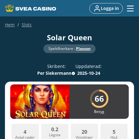
Logga in
Hem
Slots
Solar Queen
Speltillverkare :
Playson
Skribent:
Uppdaterad:
Per Siekermann
2025-10-24
66
Betyg
0.2
4
20
5
Lägsta
Antal rader
Vinstlinjer
Hjul