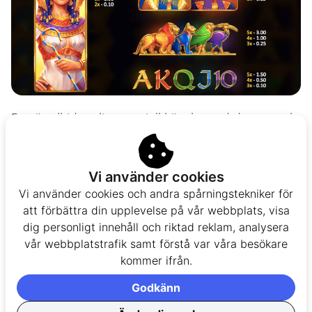
Det är alltid en lite speciell känsla med dessa spel
med Egypten-tema. Även vad gäller Solar Queen.
De lägre betalande symbolerna består av de
hieroglyf-liknande kortikonerna A, K, Q, J och 10.
Vi använder cookies
Vi använder cookies och andra spårningstekniker för
Du kommer också att stöta på flera andra gudar
att förbättra din upplevelse på vår webbplats, visa
som Bastet, krigs- och skyddsgudinnan med
dig personligt innehåll och riktad reklam, analysera
lejonhuvud, dödsguden Anubis som porträtteras
vår webbplatstrafik samt förstå var våra besökare
som schakal samt Solgudinnan själv. Därtill har du
kommer ifrån.
även andra djurgudar i form av katten, ärnen och
Godkänn
en fågel som ser lite ut som en pelikan.