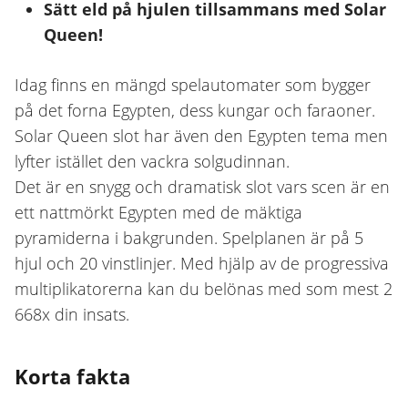
Sätt eld på hjulen tillsammans med Solar
Queen!
Idag finns en mängd spelautomater som bygger
på det forna Egypten, dess kungar och faraoner.
Solar Queen slot har även den Egypten tema men
lyfter istället den vackra solgudinnan.
Det är en snygg och dramatisk slot vars scen är en
ett nattmörkt Egypten med de mäktiga
pyramiderna i bakgrunden. Spelplanen är på 5
hjul och 20 vinstlinjer. Med hjälp av de progressiva
multiplikatorerna kan du belönas med som mest 2
668x din insats.
Korta fakta