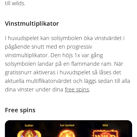
till wilds.
Vinstmultiplikator
I huvudspelet kan solsymbolen öka vinstvärdet i
pågående snutt med en progressiv
vinstmultiplikator. Den höjs 1x var gång
solsymbolen landar på en flammande ram. När
gratissnurr aktiveras i huvudspelet så låses det
aktuella multiflikatorvärdet och läggs sedan till alla
dina vinster under dina
free spins
.
Free spins