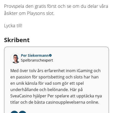
Provspela den gratis först och se om du delar våra
åsikter om Playsons slot.
Lycka till!
Skribent
Per Siekermann
Spelbranschexpert
Med över tolv års erfarenhet inom iGaming och
en passion för sportsbetting och slots har han
en unik känsla för vad som gör ett spel
underhållande och belönande. Här på
SveaCasino hjälper Per spelare att upptäcka nya
titlar och de bästa casinoupplevelserna online.