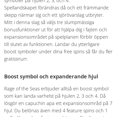
symboler på hjulen 2, 3, och 4.
Spellandskapet förändras då och ett främmande
skepp närmar sig och ett sjörövarslag utbryter.
Mitt i denna slag så väljs tre slumpmässiga
bonusfunktioner ut för att hjälpa dig i fajten och
expansionsområdet på spelplanen förblir öppen
till slutet av funktionen. Landar du ytterligare
boost symboler under dina free spins så får du fler
gratissnurr.
Boost symbol och expanderande hjul
Rage of the Seas erbjuder alltså en boost symbol
som kan landa varhelst på hjulen 2, 3 och 4. Då
lösgör en capuchin apa ett expansionsområd på 7
hjul. Du belönas även med 4 feature spins och 1