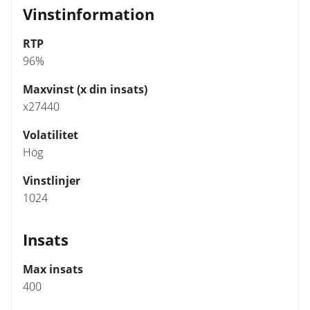
Vinstinformation
RTP
96%
Maxvinst (x din insats)
x27440
Volatilitet
Hög
Vinstlinjer
1024
Insats
Max insats
400