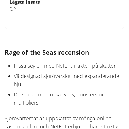
Lägsta insats
0.2
Rage of the Seas recension
Hissa seglen med
NetEnt
i jakten på skatter
Väldesignad sjörövarslot med expanderande
hjul
Du spelar med olika wilds, boosters och
multipliers
Sjörövartemat är uppskattat av många online
casino spelare och NetEnt erbjuder här ett riktigt