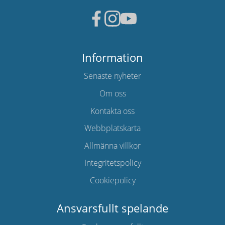
Information
Senaste nyheter
Om oss
Kontakta oss
Webbplatskarta
Allmänna villkor
Integritetspolicy
Cookiepolicy
Ansvarsfullt spelande