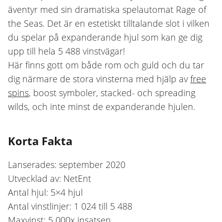
äventyr med sin dramatiska spelautomat Rage of
the Seas. Det är en estetiskt tilltalande slot i vilken
du spelar på expanderande hjul som kan ge dig
upp till hela 5 488 vinstvägar!
Här finns gott om både rom och guld och du tar
dig närmare de stora vinsterna med hjälp av
free
spins
, boost symboler, stacked- och spreading
wilds, och inte minst de expanderande hjulen.
Korta Fakta
Lanserades: september 2020
Utvecklad av: NetEnt
Antal hjul: 5×4 hjul
Antal vinstlinjer: 1 024 till 5 488
Maxvinst: 5 000x insatsen