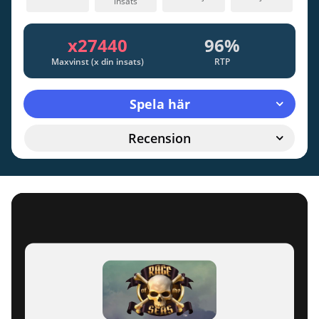
insats
x27440
96%
Maxvinst (x din insats)
RTP
Spela här
Recension