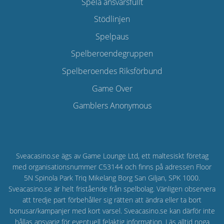
Spela ansvarsfullt
Stödlinjen
Spelpaus
Spelberoendegruppen
Spelberoendes Riksförbund
Game Over
Gamblers Anonymous
Sveacasino.se
ägs av Game Lounge Ltd, ett maltesiskt företag
med organisationsnummer C53144 och finns på adressen Floor
5N Spinola Park Triq Mikelang Borg San Giljan, SPK 1000.
Sveacasino.se är helt fristående från spelbolag. Vänligen observera
att tredje part förbehåller sig rätten att ändra eller ta bort
bonusar/kampanjer med kort varsel. Sveacasino.se kan därför inte
hållas ansvarig för eventuell felaktig information. Läs alltid noga