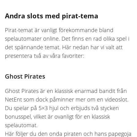
Andra slots med pirat-tema
Pirat-temat är vanligt förekommande bland
spelautomater online. Det finns en rad olika spel i
det spännande temat. Här nedan har vi valt att
presentera två av våra favoriter:
Ghost Pirates
Ghost Pirates är en klassisk enarmad bandit från
NetEnt som dock påminner mer om en videoslot.
Du spelar på 5×3 hjul och erbjuds två stycken
bonusspel, vilket är ovanligt för en klassisk
spelautomat.
Här följer du den onda piraten och hans papegoja