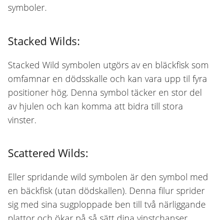
symboler.
Stacked Wilds:
Stacked Wild symbolen utgörs av en bläckfisk som
omfamnar en dödsskalle och kan vara upp til fyra
positioner hög. Denna symbol täcker en stor del
av hjulen och kan komma att bidra till stora
vinster.
Scattered Wilds:
Eller spridande wild symbolen är den symbol med
en bäckfisk (utan dödskallen). Denna filur sprider
sig med sina sugploppade ben till två närliggande
plattor och ökar på så sätt dina vinstchanser.