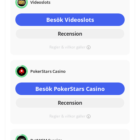
Videoslots
Besök Videoslots
Recension
Regler & villkor gäller
PokerStars Casino
Besök PokerStars Casino
Recension
Regler & villkor gäller