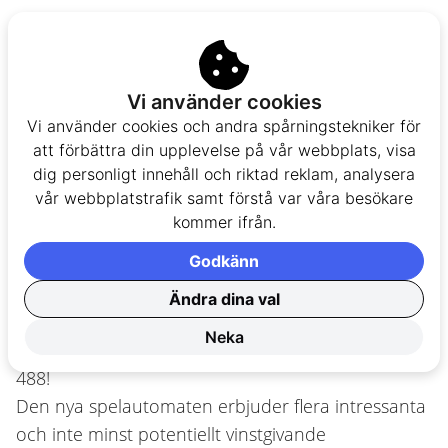
RTP
Spelets återbetalningsvärde – RTP (Return to
Vi använder cookies
Player) ligger på 96,04 %. Och vad menas med det
Vi använder cookies och andra spårningstekniker för
då? Jo, det betyder är att du på sikt kan räkna med
att förbättra din upplevelse på vår webbplats, visa
dig personligt innehåll och riktad reklam, analysera
att få tillbaka runt 96,04 kr för varje 100 kr du
vår webbplatstrafik samt förstå var våra besökare
satsar.
kommer ifrån.
Godkänn
Rage of Seas Bonusfunktioner
Ändra dina val
I NetEnts Rage of Seas så spelar du på 5×4 hjul
Neka
och 1 044 vinstlinjer som kan expandera till hela 5
488!
Den nya spelautomaten erbjuder flera intressanta
och inte minst potentiellt vinstgivande