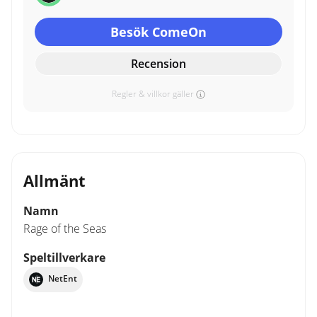
Besök ComeOn
Recension
Regler & villkor gäller
Allmänt
Namn
Rage of the Seas
Speltillverkare
NetEnt