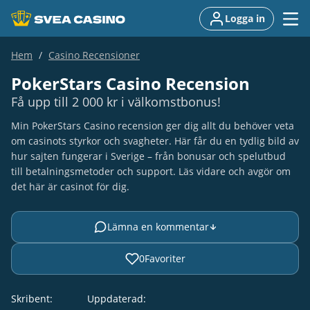
Logga in
Hem
Casino Recensioner
PokerStars Casino Recension
Få upp till 2 000 kr i välkomstbonus!
Min PokerStars Casino recension ger dig allt du behöver veta
om casinots styrkor och svagheter. Här får du en tydlig bild av
hur sajten fungerar i Sverige – från bonusar och spelutbud
till betalningsmetoder och support. Läs vidare och avgör om
det här är casinot för dig.
Lämna en kommentar
0
Favoriter
Skribent:
Uppdaterad: