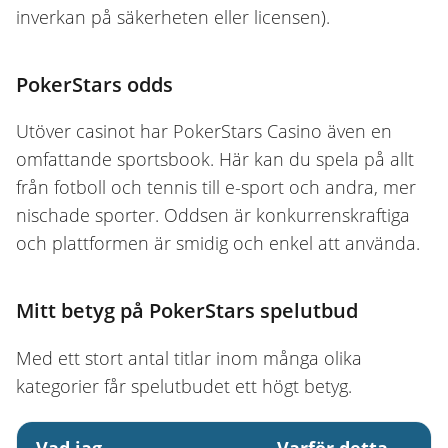
inverkan på säkerheten eller licensen).
PokerStars odds
Utöver casinot har PokerStars Casino även en
omfattande sportsbook. Här kan du spela på allt
från fotboll och tennis till e-sport och andra, mer
nischade sporter. Oddsen är konkurrenskraftiga
och plattformen är smidig och enkel att använda.
Mitt betyg på PokerStars spelutbud
Med ett stort antal titlar inom många olika
kategorier får spelutbudet ett högt betyg.
Vad jag
Varför detta