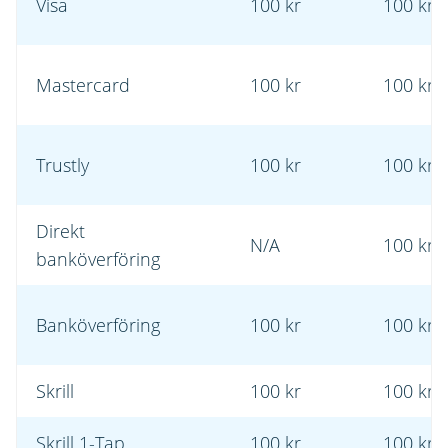
Visa
100 kr
100 kr
Mastercard
100 kr
100 kr
Trustly
100 kr
100 kr
Direkt
N/A
100 kr
banköverföring
Banköverföring
100 kr
100 kr
Skrill
100 kr
100 kr
Skrill 1-Tap
100 kr
100 kr