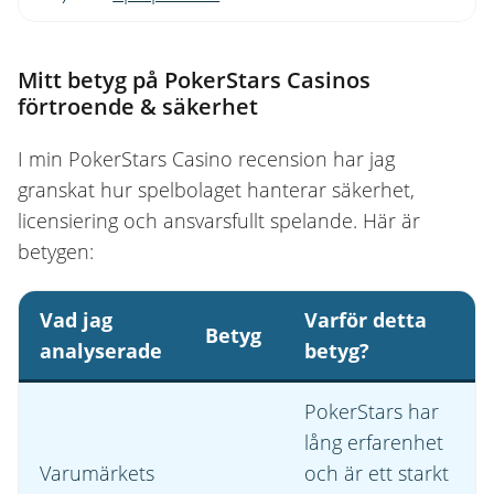
Mitt betyg på PokerStars Casinos
förtroende & säkerhet
I min PokerStars Casino recension har jag
granskat hur spelbolaget hanterar säkerhet,
licensiering och ansvarsfullt spelande. Här är
betygen:
Vad jag
Varför detta
Betyg
analyserade
betyg?
PokerStars har
lång erfarenhet
Varumärkets
och är ett starkt