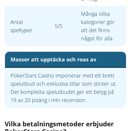
Många olika
Antal
kategorier gör
5/5
speltyper
att det finns
något för alla.
Massor att upptäcka och roas av
PokerStars Casino imponerar med ett brett
spelutbud och exklusiva titlar som sticker ut.
Det kompletta spelutbudet ger ett betyg på
19 av 20 poäng i min recension.
Vilka betalningsmetoder erbjuder