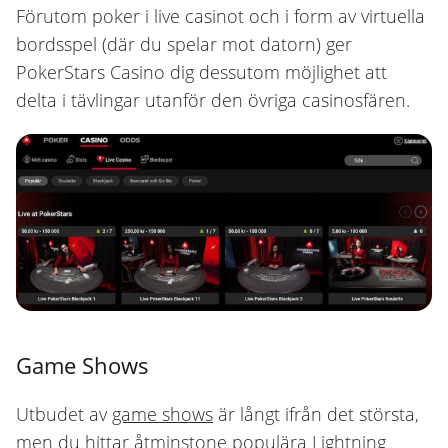
Förutom poker i live casinot och i form av virtuella
bordsspel (där du spelar mot datorn) ger
PokerStars Casino dig dessutom möjlighet att
delta i tävlingar utanför den övriga casinosfären.
Game Shows
Utbudet av
game shows
är långt ifrån det största,
men du hittar åtminstone populära
Lightning