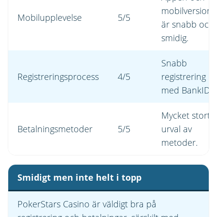
mobilversion
Mobilupplevelse
5/5
är snabb och
smidig.
Snabb
Registreringsprocess
4/5
registrering
med BankID.
Mycket stort
Betalningsmetoder
5/5
urval av
metoder.
Smidigt men inte helt i topp
PokerStars Casino är väldigt bra på