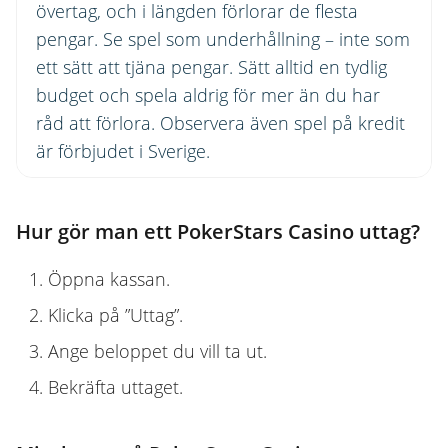
övertag, och i längden förlorar de flesta
pengar. Se spel som underhållning – inte som
ett sätt att tjäna pengar. Sätt alltid en tydlig
budget och spela aldrig för mer än du har
råd att förlora. Observera även spel på kredit
är förbjudet i Sverige.
Hur gör man ett PokerStars Casino uttag?
Öppna kassan.
Klicka på ”Uttag”.
Ange beloppet du vill ta ut.
Bekräfta uttaget.