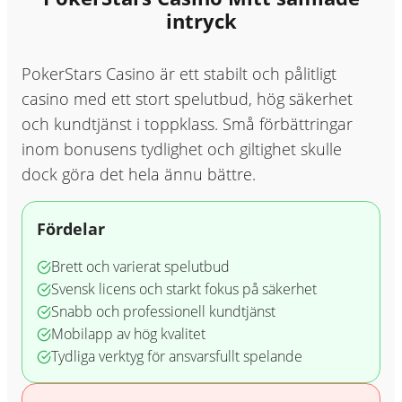
10 kr för att omvandla casinobonusen
intryck
till pengar. Maximal insats på 50 kr
gäller. Vad spelen ger varierar. Förfaller
efter 14 dagar. |
Regler & Villkor gäller
PokerStars Casino är ett stabilt och pålitligt
casino med ett stort spelutbud, hög säkerhet
och kundtjänst i toppklass. Små förbättringar
inom bonusens tydlighet och giltighet skulle
dock göra det hela ännu bättre.
Fördelar
Brett och varierat spelutbud
Svensk licens och starkt fokus på säkerhet
Snabb och professionell kundtjänst
Mobilapp av hög kvalitet
Tydliga verktyg för ansvarsfullt spelande