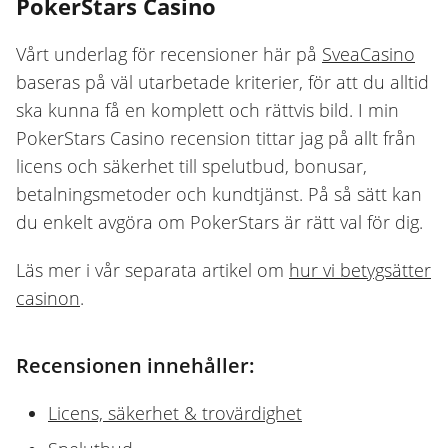
PokerStars Casino
Vårt underlag för recensioner här på
SveaCasino
baseras på väl utarbetade kriterier, för att du alltid
ska kunna få en komplett och rättvis bild. I min
PokerStars Casino recension tittar jag på allt från
licens och säkerhet till spelutbud, bonusar,
betalningsmetoder och kundtjänst. På så sätt kan
du enkelt avgöra om PokerStars är rätt val för dig.
Läs mer i vår separata artikel om
hur vi betygsätter
casinon
.
Recensionen innehåller:
Licens, säkerhet & trovärdighet