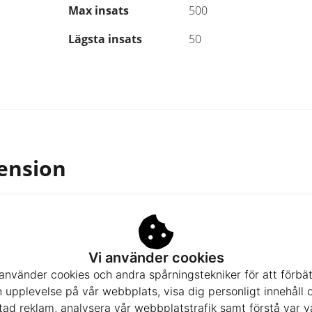
Max insats
500
Lägsta insats
50
ension
opulära animerade serien Family Guy? Då har vi ett litet
erbara värld i denna störtsköna Family Guy slot signerad 
Vi använder cookies
hans att vinna riktigt mycket pengar! Låt oss ta en när
 använder cookies och andra spårningstekniker för att förbät
n upplevelse på vår webbplats, visa dig personligt innehåll 
ktad reklam, analysera vår webbplatstrafik samt förstå var v