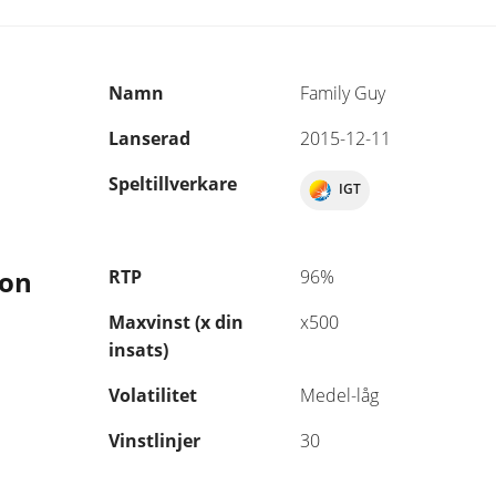
Namn
Family Guy
Lanserad
2015-12-11
Speltillverkare
IGT
ion
RTP
96%
Maxvinst (x din
x500
insats)
Volatilitet
Medel-låg
Vinstlinjer
30