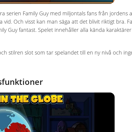
ra serien Family Guy med miljontals fans från jordens 
 vid. Och visst kan man säga att det blivit riktigt bra. Fa
y Guy fantast. Spelet innehåller alla kända karaktärer 
ch stilren slot som tar spelandet till en ny nivå och in
sfunktioner