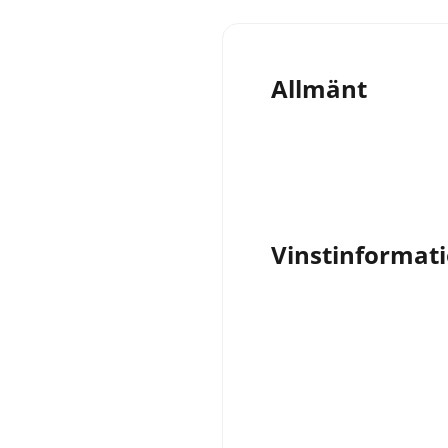
Allmänt
Vinstinformat