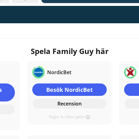
Spela Family Guy här
NordicBet
s
Besök NordicBet
Recension
Regler & villkor gäller