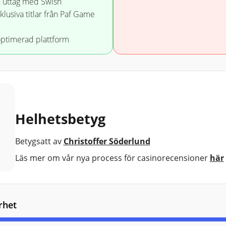
h uttag med Swish
lusiva titlar från Paf Game
ptimerad plattform
Helhetsbetyg
Betygsatt av
Christoffer Söderlund
Läs mer om vår nya process för casinorecensioner
här
rhet