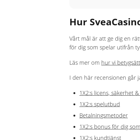
Hur SveaCasin
Vårt mål är att ge dig en rä
för dig som spelar utifrån 
Läs mer om
hur vi betygsät
I den här recensionen går 
1X2:s licens, säkerhet &
1X2:s spelutbud
Betalningsmetoder
1X2:s bonus för dig som
1X2:s kundtjänst