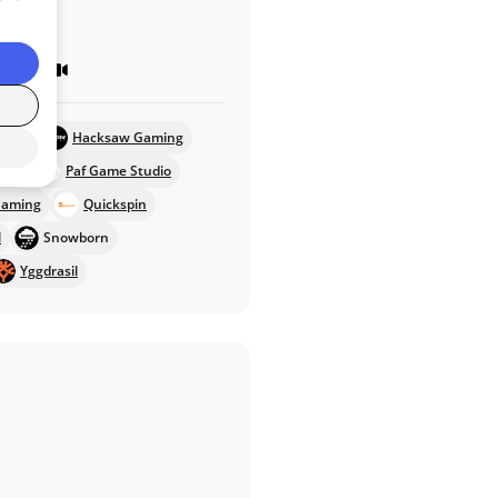
sino
Shows
udios
Hacksaw Gaming
City
Paf Game Studio
Gaming
Quickspin
l
Snowborn
Yggdrasil