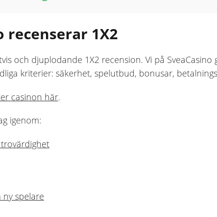
o recenserar 1X2
ttvis och djuplodande 1X2 recension. Vi på SveaCasino gr
tydliga kriterier: säkerhet, spelutbud, bonusar, betaln
ter casinon här
.
jag igenom:
 trovärdighet
 ny spelare