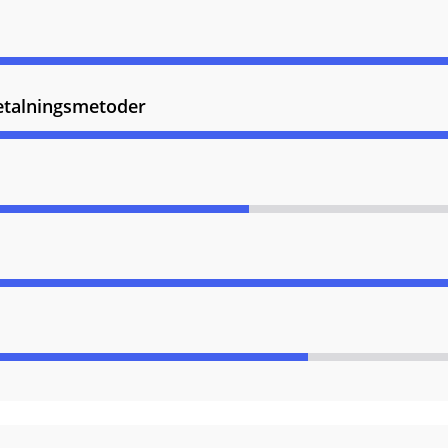
etalningsmetoder