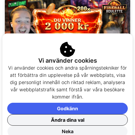
Se när Max ”klonkar” från toaletten!
Vi använder cookies
Vi använder cookies och andra spårningstekniker för
att förbättra din upplevelse på vår webbplats, visa
Ibland kommer storvinster när man minst anar det.
dig personligt innehåll och riktad reklam, analysera
Detta fick streamern 21medMax erfara då han för ett par
veckor sedan vann 2 000 kr i samband med ett kortare
vår webbplatstrafik samt förstå var våra besökare
toalettbesök. Läs om den roliga händelsen här!
kommer ifrån.
Per Siekermann
2026-02-12
Nyheter
Godkänn
Visa mer
Ändra dina val
Neka
Vill du ha koll på de senaste och hetaste