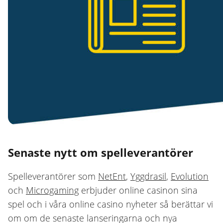
Senaste nytt om spelleverantörer
Spelleverantörer som
NetEnt
,
Yggdrasil
,
Evolution
och
Microgaming
erbjuder online casinon sina
spel och i våra online casino nyheter så berättar vi
om om de senaste lanseringarna och nya