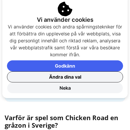
⚠️ Se upp för falska kopior! ⚠️
Vi använder cookies
Vi använder cookies och andra spårningstekniker för
Om du trots vår avrådan vill prova Chicken
att förbättra din upplevelse på vår webbplats, visa
Road i Sverige, är vår rekommendation att se
dig personligt innehåll och riktad reklam, analysera
till att det är den riktiga versionen du spelar på
.
vår webbplatstrafik samt förstå var våra besökare
kommer ifrån.
Se till att du spelar den officiella versionen från
Godkänn
InOut Games och ingen annan, eftersom det
Ändra dina val
finns många falska kopior i omlopp på nätet där
spelare rapporterat problem med att ta ut
Neka
vinster.
Varför är spel som Chicken Road en
gråzon i Sverige?