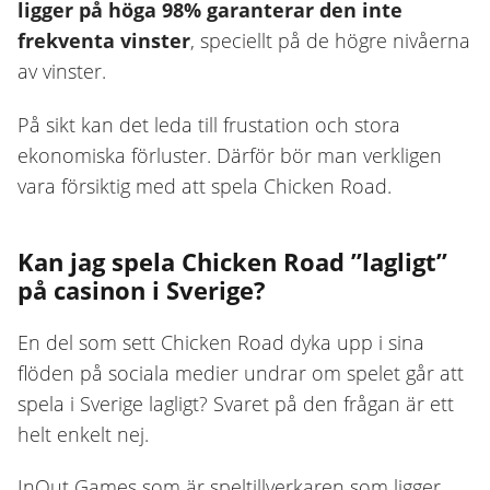
ligger på höga 98% garanterar den inte
frekventa vinster
, speciellt på de högre nivåerna
av vinster.
På sikt kan det leda till frustation och stora
ekonomiska förluster. Därför bör man verkligen
vara försiktig med att spela Chicken Road.
Kan jag spela Chicken Road ”lagligt”
på casinon i Sverige?
En del som sett Chicken Road dyka upp i sina
flöden på sociala medier undrar om spelet går att
spela i Sverige lagligt? Svaret på den frågan är ett
helt enkelt nej.
InOut Games
som är speltillverkaren som ligger