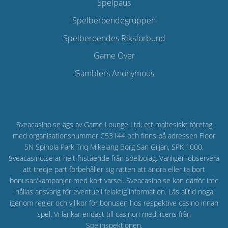
Spelpaus
Spelberoendegruppen
Spelberoendes Riksförbund
Game Over
Gamblers Anonymous
Sveacasino.se
ägs av Game Lounge Ltd, ett maltesiskt företag
med organisationsnummer C53144 och finns på adressen Floor
5N Spinola Park Triq Mikelang Borg San Giljan, SPK 1000.
Sveacasino.se är helt fristående från spelbolag. Vänligen observera
att tredje part förbehåller sig rätten att ändra eller ta bort
bonusar/kampanjer med kort varsel. Sveacasino.se kan därför inte
hållas ansvarig för eventuell felaktig information. Läs alltid noga
igenom regler och villkor för bonusen hos respektive casino innan
spel. Vi länkar endast till casinon med licens från
Spelinspektionen.