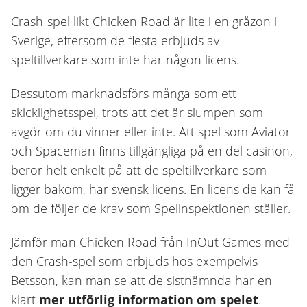
Crash-spel likt Chicken Road är lite i en gråzon i
Sverige, eftersom de flesta erbjuds av
speltillverkare som inte har någon licens.
Dessutom marknadsförs många som ett
skicklighetsspel, trots att det är slumpen som
avgör om du vinner eller inte. Att spel som Aviator
och Spaceman finns tillgängliga på en del casinon,
beror helt enkelt på att de speltillverkare som
ligger bakom, har svensk licens. En licens de kan få
om de följer de krav som Spelinspektionen ställer.
Jämför man Chicken Road från InOut Games med
den Crash-spel som erbjuds hos exempelvis
Betsson, kan man se att de sistnämnda har en
klart
mer utförlig information om spelet
.