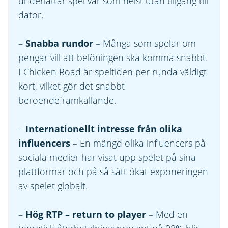
underlättar spel var som helst utan tillgång till
dator.
–
Snabba rundor
– Många som spelar om
pengar vill att belöningen ska komma snabbt.
I Chicken Road är speltiden per runda väldigt
kort, vilket gör det snabbt
beroendeframkallande.
–
Internationellt intresse från olika
influencers
– En mängd olika influencers på
sociala medier har visat upp spelet på sina
plattformar och på så sätt ökat exponeringen
av spelet globalt.
–
Hög RTP – return to player
– Med en