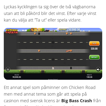
Lyckas kycklingen ta sig över de två vägbanorna
utan att bli påkörd blir det vinst. Efter varje vinst
kan du välja att ”Ta ut” eller spela vidare.
Ett annat spel som påminner om Chicken Road
men med annat tema som går att spela på
casinon med svensk licens är
Big Bass Crash
från