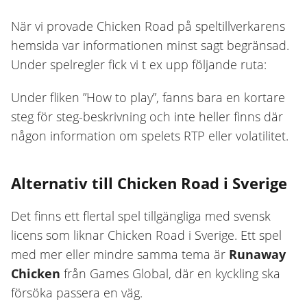
När vi provade Chicken Road på speltillverkarens
hemsida var informationen minst sagt begränsad.
Under spelregler fick vi t ex upp följande ruta:
Under fliken ”How to play”, fanns bara en kortare
steg för steg-beskrivning och inte heller finns där
någon information om spelets RTP eller volatilitet.
Alternativ till Chicken Road i Sverige
Det finns ett flertal spel tillgängliga med svensk
licens som liknar Chicken Road i Sverige. Ett spel
med mer eller mindre samma tema är
Runaway
Chicken
från Games Global, där en kyckling ska
försöka passera en väg.