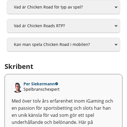
Vad är Chicken Road för typ av spel?
Vad är Chicken Roads RTP?
Kan man spela Chicken Road i mobilen?
Skribent
Per Siekermann
Spelbranschexpert
Med över tolv års erfarenhet inom iGaming och
en passion för sportsbetting och slots har han
en unik känsla för vad som gör ett spel
underhållande och belönande. Här på