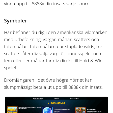
vinna upp till 8888x din insats varje snurr.
Symboler
Här befinner du dig i den amerikanska vildmarken
med urbefolkning, vargar, månar, scatters och
totempålar. Totempålarna är staplade wilds, tre
scatters låter dig välja varg för bonusspelet och
fem eller fler månar tar dig direkt till Hold & Win-
spelet.
Drömfångaren i det övre högra hörnet kan
slumpmässigt betala ut upp till 8888x din insats.