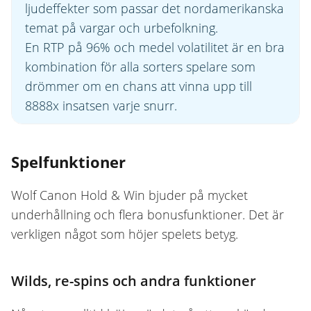
ljudeffekter som passar det nordamerikanska
temat på vargar och urbefolkning.
En RTP på 96% och medel volatilitet är en bra
kombination för alla sorters spelare som
drömmer om en chans att vinna upp till
8888x insatsen varje snurr.
Spelfunktioner
Wolf Canon Hold & Win bjuder på mycket
underhållning och flera bonusfunktioner. Det är
verkligen något som höjer spelets betyg.
Wilds, re-spins och andra funktioner