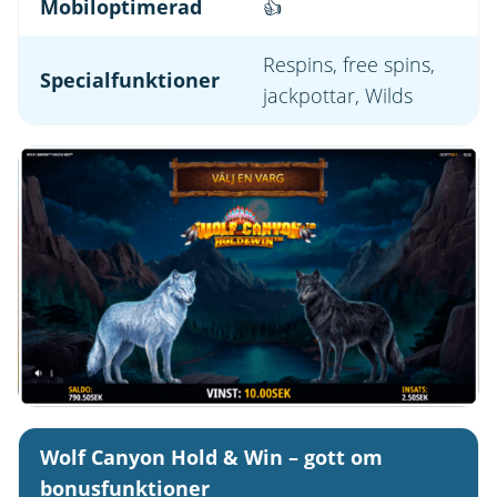
Mobiloptimerad
👍
Respins, free spins,
Specialfunktioner
jackpottar, Wilds
Wolf Canyon Hold & Win – gott om
bonusfunktioner