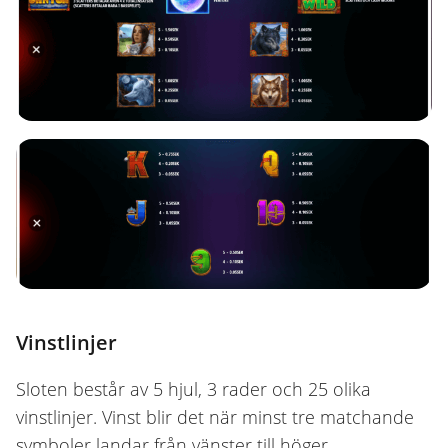
Vinstlinjer
Sloten består av 5 hjul, 3 rader och 25 olika
vinstlinjer. Vinst blir det när minst tre matchande
symboler landar från vänster till höger.