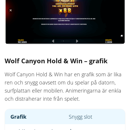
Wolf Canyon Hold & Win – grafik
Wolf Canyon Hold & Win har en grafik som är lika
ren och snygg oavsett om du spelar på datorn,
surfplattan eller mobilen. Animeringarna är enkla
och distraherar inte från spelet.
Grafik
Snygg slot