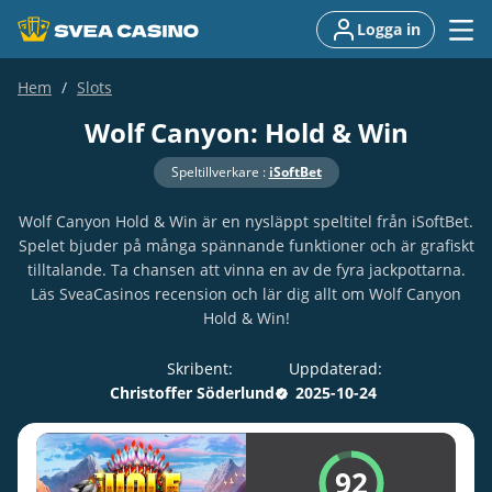
Logga in
Hem
Slots
Wolf Canyon: Hold & Win
Speltillverkare :
iSoftBet
Wolf Canyon Hold & Win är en nysläppt speltitel från iSoftBet.
Spelet bjuder på många spännande funktioner och är grafiskt
tilltalande. Ta chansen att vinna en av de fyra jackpottarna.
Läs SveaCasinos recension och lär dig allt om Wolf Canyon
Hold & Win!
Skribent:
Uppdaterad:
Christoffer Söderlund
2025-10-24
92