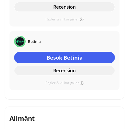
Recension
Regler & villkor gäller
Betinia
Besök Betinia
Recension
Regler & villkor gäller
Allmänt