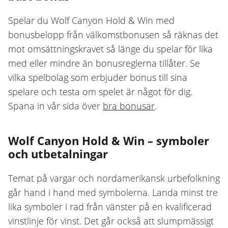
Spelar du Wolf Canyon Hold & Win med
bonusbelopp från välkomstbonusen så räknas det
mot omsättningskravet så länge du spelar för lika
med eller mindre än bonusreglerna tillåter. Se
vilka spelbolag som erbjuder bonus till sina
spelare och testa om spelet är något för dig.
Spana in vår sida över
bra bonusar
.
Wolf Canyon Hold & Win – symboler
och utbetalningar
Temat på vargar och nordamerikansk urbefolkning
går hand i hand med symbolerna. Landa minst tre
lika symboler i rad från vänster på en kvalificerad
vinstlinje för vinst. Det går också att slumpmässigt