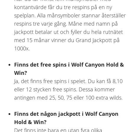
kontantvärde får du tre respins på en ny
spelplan. Alla månsymboler stannar återställer
respins tre varje gång. Måne med namn på
jackpott betalar ut och fyller du hela rutnätet
med 15 månar vinner du Grand Jackpott på
1000x.
Finns det free spins i Wolf Canyon Hold &
Win?
Ja, det finns free spins i spelet. Du kan få 8,10
eller 12 stycken free spins. Dessa kommer
antingen med 25, 50, 75 eller 100 extra wilds.
Finns det någon jackpott i Wolf Canyon
Hold & Win?
Det finns inte bara en utan fyra olika