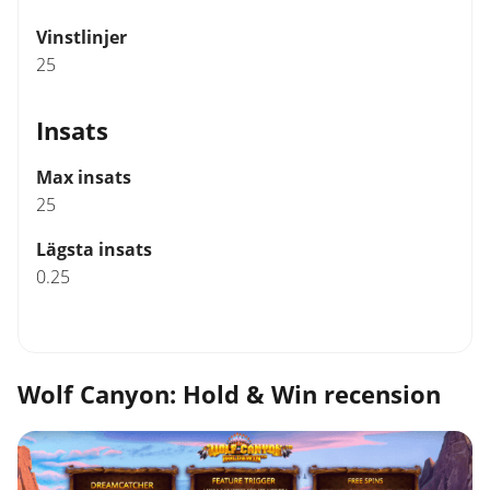
Vinstlinjer
25
Insats
Max insats
25
Lägsta insats
0.25
Wolf Canyon: Hold & Win recension