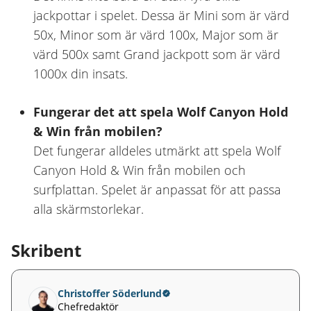
jackpottar i spelet. Dessa är Mini som är värd
50x, Minor som är värd 100x, Major som är
värd 500x samt Grand jackpott som är värd
1000x din insats.
Fungerar det att spela Wolf Canyon Hold
& Win från mobilen?
Det fungerar alldeles utmärkt att spela Wolf
Canyon Hold & Win från mobilen och
surfplattan. Spelet är anpassat för att passa
alla skärmstorlekar.
Skribent
Christoffer Söderlund
Chefredaktör