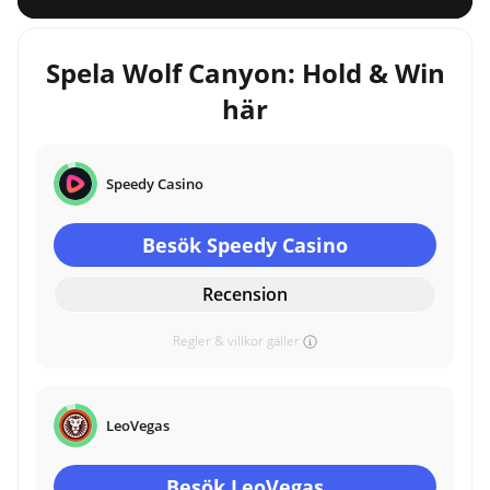
Spela Wolf Canyon: Hold & Win
här
Speedy Casino
Besök Speedy Casino
Recension
Regler & villkor gäller
LeoVegas
Besök LeoVegas