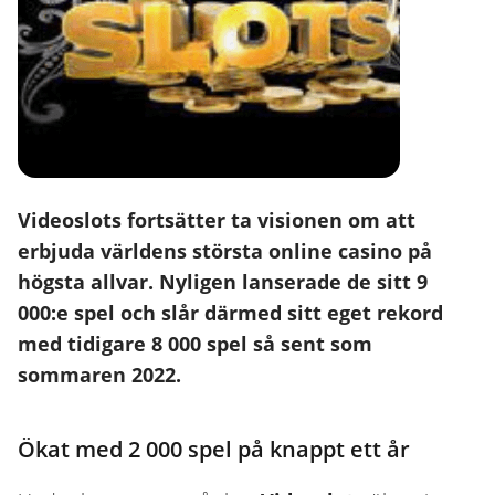
Videoslots fortsätter ta visionen om att
erbjuda världens största online casino på
högsta allvar. Nyligen lanserade de sitt 9
000:e spel och slår därmed sitt eget rekord
med tidigare 8 000 spel så sent som
sommaren 2022.
Ökat med 2 000 spel på knappt ett år