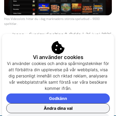
Hos Videoslots hittar du i dag marknadens största spelutbud – 9000
speltitlar.
Japan – Sverige: Speltips & Odds | 26 juni 2026
Norge – Frankrike: Speltips & Odds | 26 juni
2026
Vi använder cookies
Drog in nästan 20 miljoner hos Betsson – på
Vi använder cookies och andra spårningstekniker för
ett 2-kronorssnurr!
att förbättra din upplevelse på vår webbplats, visa
dig personligt innehåll och riktad reklam, analysera
Antalet spellicenser ökade i Sverige under
vår webbplatstrafik samt förstå var våra besökare
2025
kommer ifrån.
Ökad omsättning för spelbolag med svensk
Godkänn
licens
Ändra dina val