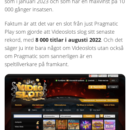
som i januari 2023 och som har en maxvinst på 10
000 gånger insatsen.
Faktum är att det var en slot från just Pragmatic
Play som gjorde att Videoslots slog sitt senaste
rekord, med
8 000 titlar i augusti 2022
. Och det
säger ju inte bara något om Videoslots utan också
om Pragmatic som sannerligen är en
speltillverkare på framkant.