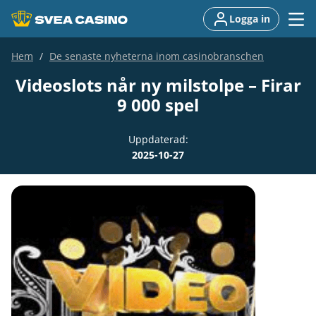
Logga in
Hem
De senaste nyheterna inom casinobranschen
Videoslots når ny milstolpe – Firar
9 000 spel
Uppdaterad:
2025-10-27