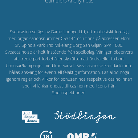
Gamblers Anonymous
Sveacasino.se
ägs av Game Lounge Ltd, ett maltesiskt företag
med organisationsnummer C53144 och finns på adressen Floor
5N Spinola Park Triq Mikelang Borg San Giljan, SPK 1000.
Sveacasino.se är helt fristående från spelbolag. Vänligen observera
att tredje part förbehåller sig rätten att ändra eller ta bort
bonusar/kampanjer med kort varsel. Sveacasino.se kan därför inte
hållas ansvarig för eventuell felaktig information. Läs alltid noga
igenom regler och villkor för bonusen hos respektive casino innan
spel. Vi länkar endast till casinon med licens från
Spelinspektionen.