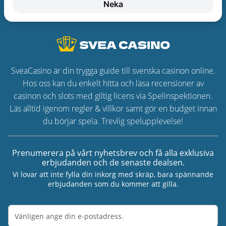
Neka
SveaCasino är din trygga guide till svenska casinon online.
Hos oss kan du enkelt hitta och läsa recensioner av
casinon och slots med giltig licens via Spelinspektionen.
Läs alltid igenom regler & villkor samt gör en budget innan
du börjar spela. Trevlig spelupplevelse!
Prenumerera på vårt nyhetsbrev och få alla exklusiva
erbjudanden och de senaste dealsen.
Vi lovar att inte fylla din inkorg med skräp, bara spännande
erbjudanden som du kommer att gilla.