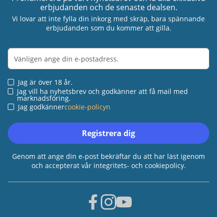
erbjudanden och de senaste dealsen.
Vi lovar att inte fylla din inkorg med skräp, bara spännande
erbjudanden som du kommer att gilla.
Jag är över 18 år.
Jag vill ha nyhetsbrev och godkänner att få mail med
marknadsföring.
Jag godkänner
cookie-policyn
Registrera dig
Genom att ange din e-post bekräftar du att har läst igenom
och accepterat vår integritets- och cookiepolicy.