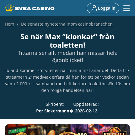
Logga in
Hem
De senaste nyheterna inom casinobranschen
Se när Max ”klonkar” från
toaletten!
Tittarna ser allt medan han missar hela
ögonblicket!
Ibland kommer storvinster när man minst anar det. Detta fick
streamern 21medMax erfara då han för ett par veckor sedan
vann 2 000 kr i samband med ett kortare toalettbesök. Läs om
den roliga händelsen här!
Skribent:
Uppdaterad:
Per Siekermann
2026-02-12