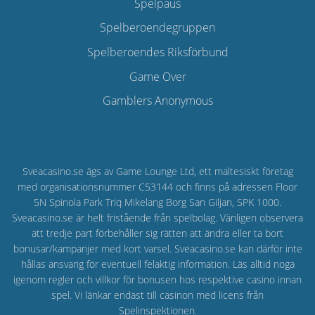
Spelpaus
Spelberoendegruppen
Spelberoendes Riksförbund
Game Over
Gamblers Anonymous
Sveacasino.se
ägs av Game Lounge Ltd, ett maltesiskt företag
med organisationsnummer C53144 och finns på adressen Floor
5N Spinola Park Triq Mikelang Borg San Giljan, SPK 1000.
Sveacasino.se är helt fristående från spelbolag. Vänligen observera
att tredje part förbehåller sig rätten att ändra eller ta bort
bonusar/kampanjer med kort varsel. Sveacasino.se kan därför inte
hållas ansvarig för eventuell felaktig information. Läs alltid noga
igenom regler och villkor för bonusen hos respektive casino innan
spel. Vi länkar endast till casinon med licens från
Spelinspektionen.