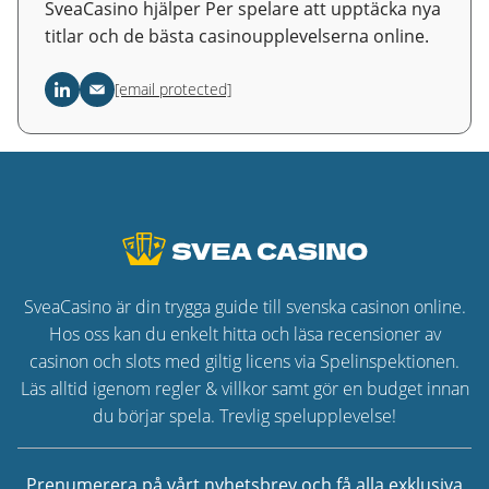
SveaCasino hjälper Per spelare att upptäcka nya
titlar och de bästa casinoupplevelserna online.
[email protected]
SveaCasino är din trygga guide till svenska casinon online.
Hos oss kan du enkelt hitta och läsa recensioner av
casinon och slots med giltig licens via Spelinspektionen.
Läs alltid igenom regler & villkor samt gör en budget innan
du börjar spela. Trevlig spelupplevelse!
Prenumerera på vårt nyhetsbrev och få alla exklusiva