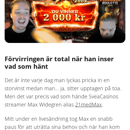
Förvirringen är total när han inser
vad som hänt
Det är inte varje dag man lyckas pricka in en
storvinst medan man… ja, sitter upptagen på toa.
Men det var precis vad som hände SveaCasinos
streamer Max Widegren alias
21medMax
.
Mitt under en livesändning tog Max en snabb
paus för att uträtta sina behov och när han kom