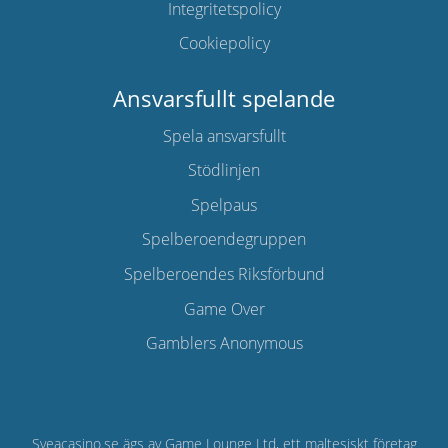
Integritetspolicy
Cookiepolicy
Ansvarsfullt spelande
Spela ansvarsfullt
Stödlinjen
Spelpaus
Spelberoendegruppen
Spelberoendes Riksförbund
Game Over
Gamblers Anonymous
Sveacasino.se
ägs av Game Lounge Ltd, ett maltesiskt företag