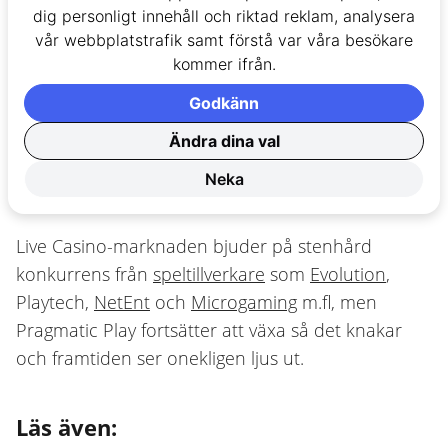
dig personligt innehåll och riktad reklam, analysera
vår webbplatstrafik samt förstå var våra besökare
Pragmatic Play klättrar mot toppen
kommer ifrån.
Godkänn
Pragmatic Play, som bara häromveckan vann pris i
tunga kategorier vid Global Gaming Awards, har
Ändra dina val
nyligen expanderat till såväl Latinamerika, Schweiz
Neka
och Italien.
Live Casino-marknaden bjuder på stenhård
konkurrens från
speltillverkare
som
Evolution
,
Playtech,
NetEnt
och
Microgaming
m.fl, men
Pragmatic Play fortsätter att växa så det knakar
och framtiden ser onekligen ljus ut.
Läs även: