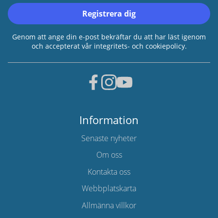
Registrera dig
Genom att ange din e-post bekräftar du att har läst igenom
och accepterat vår integritets- och cookiepolicy.
Information
Senaste nyheter
Om oss
Kontakta oss
Webbplatskarta
Allmänna villkor