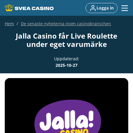
Logga in
Hem
De senaste nyheterna inom casinobranschen
Jalla Casino får Live Roulette
under eget varumärke
Uppdaterad:
2025-10-27