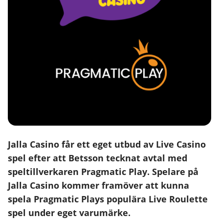
Jalla Casino får ett eget utbud av Live Casino
spel efter att Betsson tecknat avtal med
speltillverkaren Pragmatic Play. Spelare på
Jalla Casino kommer framöver att kunna
spela Pragmatic Plays populära Live Roulette
spel under eget varumärke.