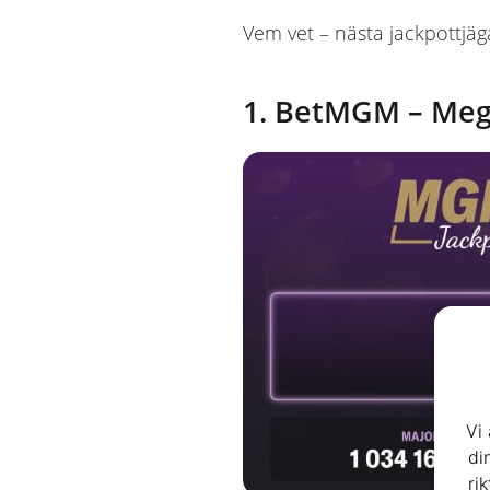
Vem vet – nästa jackpottjäg
1. BetMGM – Meg
Vi
di
ri