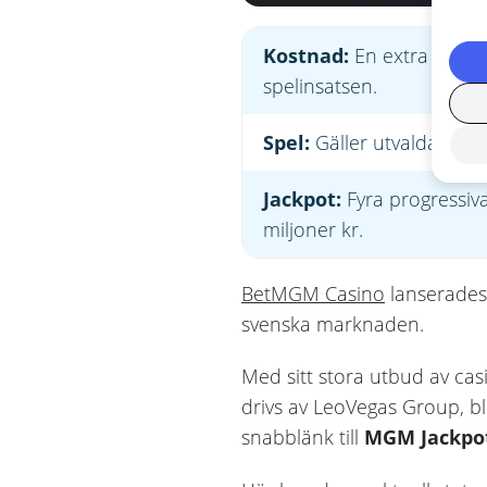
Kostnad:
En extra insats 
spelinsatsen.
Spel:
Gäller utvalda spel
Jackpot:
Fyra progressiva
miljoner kr.
BetMGM Casino
lanserades
svenska marknaden.
Med sitt stora utbud av cas
drivs av LeoVegas Group, bl
snabblänk till
MGM Jackpo