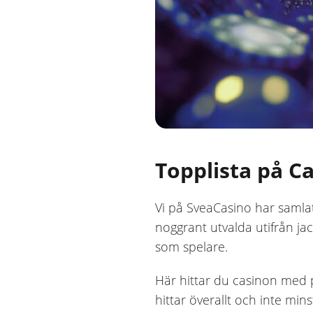
Topplista på C
Vi på SveaCasino har samlat
noggrant utvalda utifrån ja
som spelare.
Här hittar du casinon med p
hittar överallt och inte min