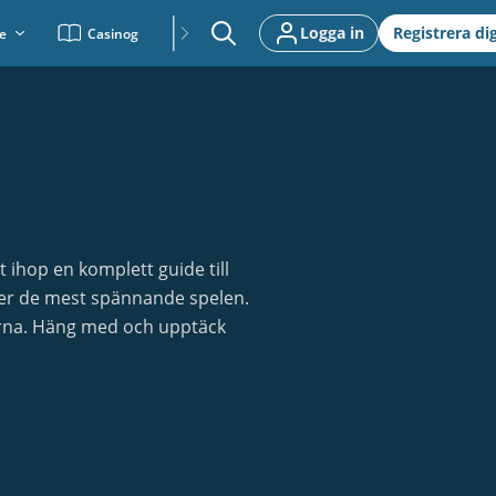
Logga in
Registrera di
ne
Casinoguider
 ihop en komplett guide till
uder de mest spännande spelen.
norna. Häng med och upptäck