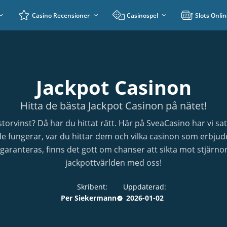
Casino Recensioner
Casinospel
Slots Onli
Jackpot Casinon
Hitta de bästa Jackpot Casinon på nätet!
orvinst? Då har du hittat rätt. Här på SveaCasino har vi satt
de fungerar, var du hittar dem och vilka casinon som erbj
 garanteras, finns det gott om chanser att sikta mot stjär
jackpottvärlden med oss!
Skribent:
Uppdaterad:
Per Siekermann
2026-01-02