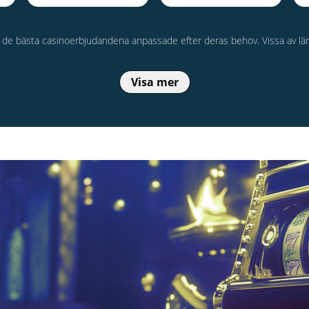
ya
| Gäller endast nya spelare
| Endast nya spelare. Få
|
| Sätt in 200 kr - Spela med
100% upp till 2 000 kr i
800 kr + 100
bonus + 11 omsättningsfria
d de bästa casinoerbjudandena anpassade efter deras behov. Vissa av länk
omsättningsfria free spins
free spins i Pink Elephants 2
på Break the Piggy Bank +
på din första insättning
en länk och gör en insättning kan SveaCasino.se erhålla provision - utan 
100 kr Ruby Rewards utan
(bonuspengarna måste
omsättningskrav + 100 kr
Visa mer
omsättas 35x). Min.
B
gratisspel | Min. insättning
insättning 100 kr. Giltig i 60
ut
 |
200 kr | Bonuspengarna
dagar. |
Regler & Villkor
d
(insättning + bonus) måste
gäller
ti
omsättas 20x innan uttag |
Giltig i 60 dagar. |
Regler &
Villkor gäller