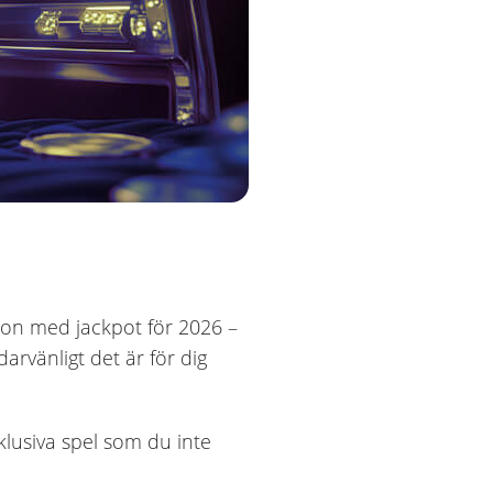
inon med jackpot för 2026 –
rvänligt det är för dig
klusiva spel som du inte