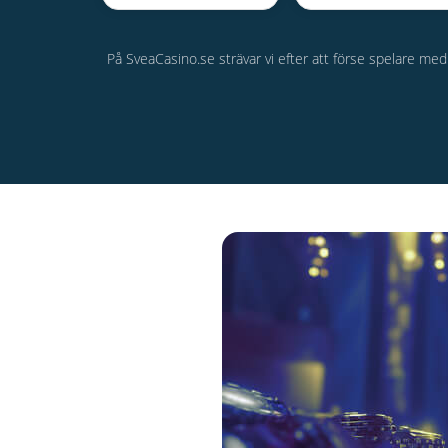
| 100% insättningsbonus
| Välkomstbonus gäller n
upp till 4 000 kr + 200
spelare. 300%
gratisspins i Pirots 5 | Min.
insättningsbonus. Min.
På SveaCasino.se strävar vi efter att förse spelare me
insättning 100 kr |
insättning 250 kr,
Omsättningskrav 20x i
maxbonus 750 kr - 20x
att om du klickar på 
casinot | Giltigt i 60 dagar |
omsättning i
Regler & Villkor gäller
casinot/livecasinot. 100
spins på Kilea 2 värde 1
kr/spin + 100 kr Free Bet.
Regler & Villkor gäller