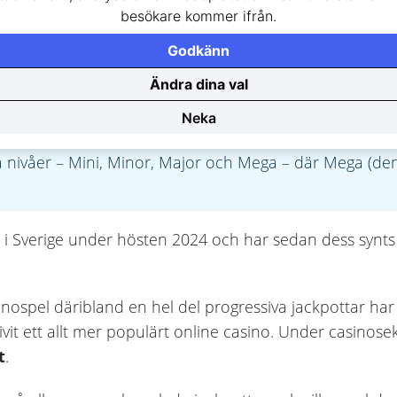
besökare kommer ifrån.
på 1,10 kr per snurr krävs för att delta i jackpotten, u
Godkänn
Ändra dina val
 på BetMGM som är kopplade till jackpotten.
Neka
 nivåer – Mini, Minor, Major och Mega – där Mega (den 
 i Sverige under hösten 2024 och har sedan dess synt
inospel däribland en hel del progressiva jackpottar ha
ivit ett allt mer populärt online casino. Under casinose
t
.