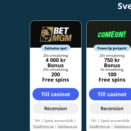
Sve
Exklusiva spel
PowerUp jackpott
20x omsättning
20x omsättning
4 000 kr
750 kr
Bonus
Bonus
20x omsättning
0x omsättning
200
100
Free spins
Free spins
Till casinot
Till casinot
Recension
Recension
18+ | Spela ansvarsfullt |
18+ | Spela ansvarsfullt 
Stodlinjen.se
|
Spelpaus.se
Stodlinjen.se
|
Spelpaus.