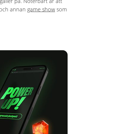
äller på. Noterbart är att
 och annan
game show
som