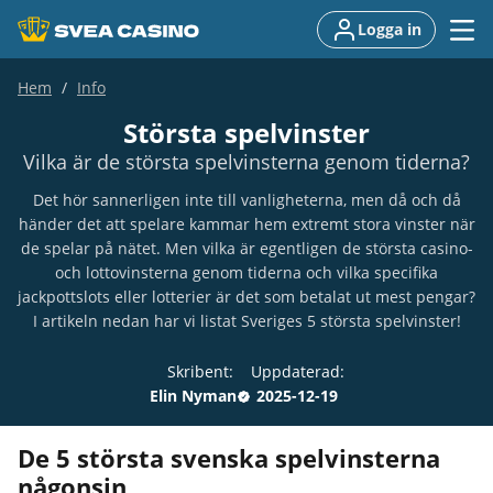
Logga in
Hem
Info
Största spelvinster
Vilka är de största spelvinsterna genom tiderna?
Det hör sannerligen inte till vanligheterna, men då och då
händer det att spelare kammar hem extremt stora vinster när
de spelar på nätet. Men vilka är egentligen de största casino-
och lottovinsterna genom tiderna och vilka specifika
jackpottslots eller lotterier är det som betalat ut mest pengar?
I artikeln nedan har vi listat Sveriges 5 största spelvinster!
Skribent:
Uppdaterad:
Elin Nyman
2025-12-19
De 5 största svenska spelvinsterna
någonsin