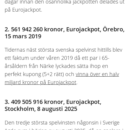
dagar innan den osannolika jackpotten delades ut
på Eurojackpot.
2. 561 942 260 kronor, Eurojackpot, Örebro,
15 mars 2019
Tidernas näst största svenska spelvinst hittills blev
ett faktum under våren 2019 då ett par i 65-
årsåldern från Närke lyckades sätta ihop en
perfekt kupong (5+2 rätt) och
vinna över en halv
miljard kronor på Eurojackpot
.
3. 409 505 916 kronor, Eurojackpot,
Stockholm, 8 augusti 2025
Den tredje största spelvinsten någonsin i Sverige