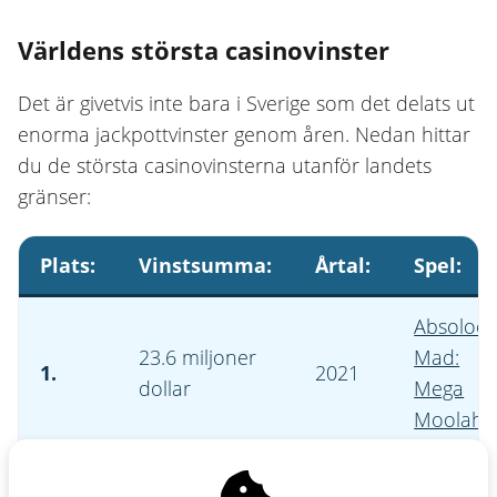
Världens största casinovinster
Det är givetvis inte bara i Sverige som det delats ut
enorma jackpottvinster genom åren. Nedan hittar
du de största casinovinsterna utanför landets
gränser:
Plats:
Vinstsumma:
Årtal:
Spel:
Absoloot
23.6 miljoner
Mad:
1.
2021
dollar
Mega
Moolah
23.5 miljoner
Mega
2.
2018