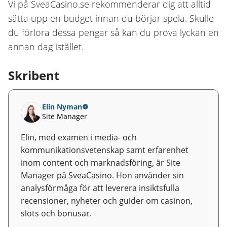
Vi på SveaCasino.se rekommenderar dig att alltid
sätta upp en budget innan du börjar spela. Skulle
du förlora dessa pengar så kan du prova lyckan en
annan dag istället.
Skribent
Elin Nyman
Site Manager
Elin, med examen i media- och
kommunikationsvetenskap samt erfarenhet
inom content och marknadsföring, är Site
Manager på SveaCasino. Hon använder sin
analysförmåga för att leverera insiktsfulla
recensioner, nyheter och guider om casinon,
slots och bonusar.