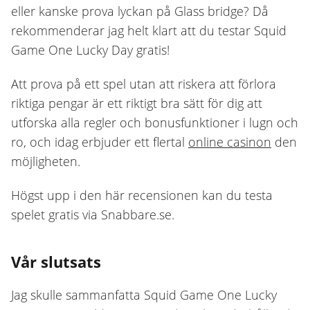
eller kanske prova lyckan på Glass bridge? Då
rekommenderar jag helt klart att du testar Squid
Game One Lucky Day gratis!
Att prova på ett spel utan att riskera att förlora
riktiga pengar är ett riktigt bra sätt för dig att
utforska alla regler och bonusfunktioner i lugn och
ro, och idag erbjuder ett flertal
online casinon
den
möjligheten.
Högst upp i den här recensionen kan du testa
spelet gratis via Snabbare.se.
Vår slutsats
Jag skulle sammanfatta Squid Game One Lucky