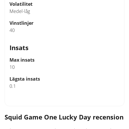
Volatilitet
Medel-låg
Vinstlinjer
40
Insats
Max insats
10
Lägsta insats
0.1
Squid Game One Lucky Day recension