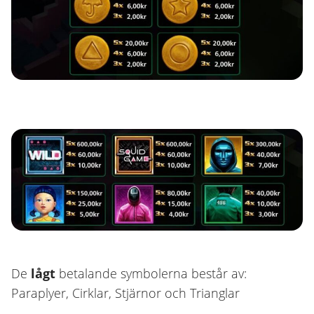
De
lågt
betalande symbolerna består av:
Paraplyer, Cirklar, Stjärnor och Trianglar