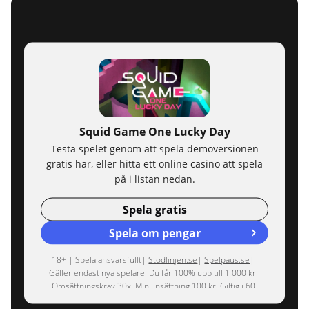
Squid Game One Lucky Day
Testa spelet genom att spela demoversionen
gratis här, eller hitta ett online casino att spela
på i listan nedan.
Spela gratis
Spela om pengar
18+ | Spela ansvarsfullt|
Stodlinjen.se
|
Spelpaus.se
|
Gäller endast nya spelare. Du får 100% upp till 1 000 kr.
Omsättningskrav 30x. Min. insättning 100 kr. Giltig i 60
dagar.|
Regler & Villkor gäller