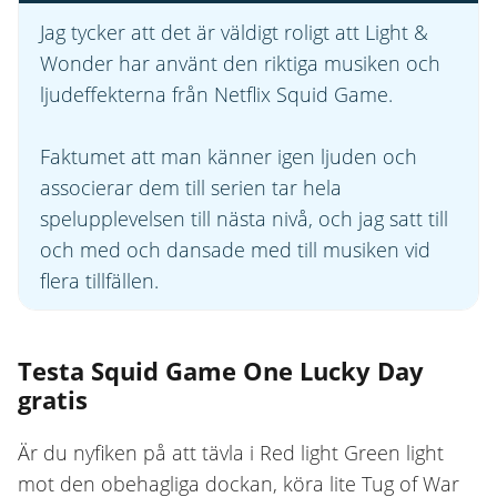
Jag tycker att det är väldigt roligt att Light &
Wonder har använt den riktiga musiken och
ljudeffekterna från Netflix Squid Game.
Faktumet att man känner igen ljuden och
associerar dem till serien tar hela
spelupplevelsen till nästa nivå, och jag satt till
och med och dansade med till musiken vid
flera tillfällen.
Testa Squid Game One Lucky Day
gratis
Är du nyfiken på att tävla i Red light Green light
mot den obehagliga dockan, köra lite Tug of War