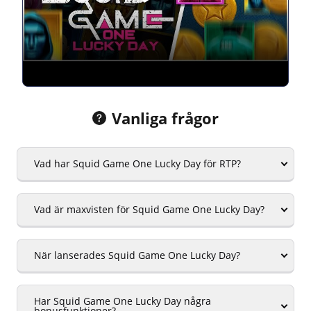
Vanliga frågor
Vad har Squid Game One Lucky Day för RTP?
Vad är maxvisten för Squid Game One Lucky Day?
När lanserades Squid Game One Lucky Day?
Har Squid Game One Lucky Day några
bonusfunktioner?