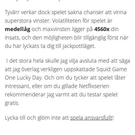
Tyvärr verkar dock spelet sakna chanser att vinna
superstora vinster. Volatiliteten för spelet är
medellåg
och maxvinsten ligger på
4560x
din
insats, och den möjligheten blir tillgänglig först när
du har lyckats ta dig till jackpottläget.
I det stora hela skulle jag vilja avsluta med att säga
att jag överlag verkligen uppskattade Squid Game
One Lucky Day. Och om du tycker att spelet låter
intressant, eller om du gillade Netflixserien
rekommenderar jag varmt att du testar spelet
gratis.
Lycka till och glöm inte att
spela ansvarsfullt
!