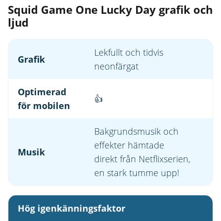
Squid Game One Lucky Day grafik och
ljud
Lekfullt och tidvis
Grafik
neonfärgat
Optimerad
👍
för mobilen
Bakgrundsmusik och
effekter hämtade
Musik
direkt från Netflixserien,
en stark tumme upp!
Hög igenkänningsfaktor