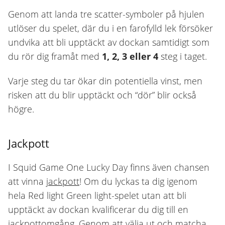
Genom att landa tre scatter-symboler på hjulen
utlöser du spelet, där du i en farofylld lek försöker
undvika att bli upptäckt av dockan samtidigt som
du rör dig framåt med
1, 2, 3 eller 4
steg i taget.
Varje steg du tar ökar din potentiella vinst, men
risken att du blir upptäckt och “dör” blir också
högre.
Jackpott
I
Squid Game One Lucky Day finns även chansen
att vinna
jackpott
! Om du lyckas ta dig igenom
hela Red light Green light-spelet utan att bli
upptäckt av dockan kvalificerar du dig till en
jackpottomgång. Genom att välja ut och matcha