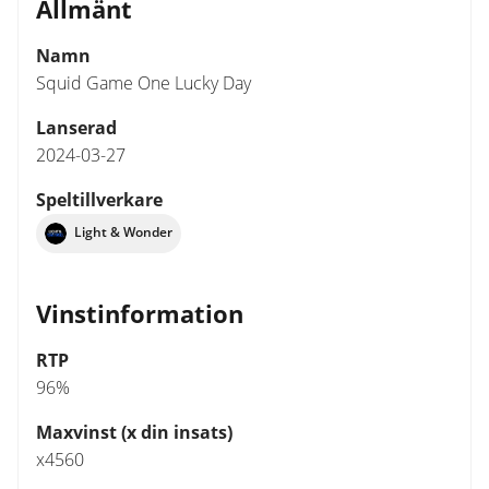
Allmänt
Namn
Squid Game One Lucky Day
Lanserad
2024-03-27
Speltillverkare
Light & Wonder
Vinstinformation
RTP
96%
Maxvinst (x din insats)
x4560