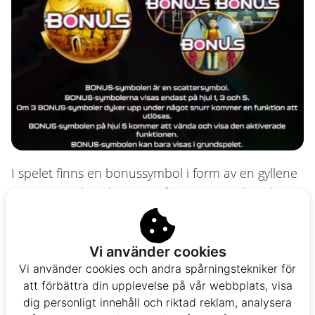
I spelet finns en bonussymbol i form av en gyllene
spargris. Lyckas du snurra fram tre matchande
bonussymboler kommer ett slumpmässigt
bonusspel att utlösas (Red light green light, glass
Vi använder cookies
bridge eller tug of war).
Vi använder cookies och andra spårningstekniker för
Bonussymbolerna finns bara tillgängliga i spelets
att förbättra din upplevelse på vår webbplats, visa
dig personligt innehåll och riktad reklam, analysera
grundläge.