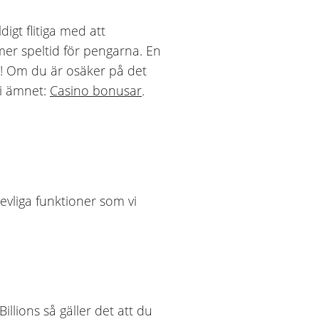
igt flitiga med att
mer speltid för pengarna. En
s! Om du är osäker på det
 i ämnet:
Casino bonusar
.
evliga funktioner som vi
illions så gäller det att du