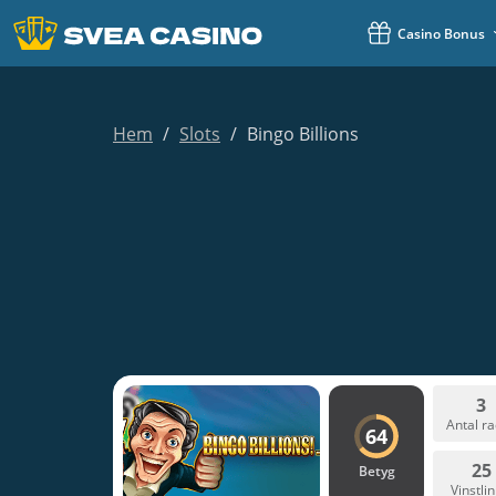
Casino Bonus
Hem
Slots
Bingo Billions
3
Antal r
64
25
Betyg
Vinstlin