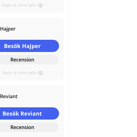
Regler & villkor gäller
Hajper
Besök Hajper
Recension
Regler & villkor gäller
Reviant
Besök Reviant
Recension