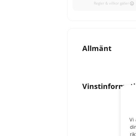
Regler & villkor gäller
Allmänt
Vinstinformat
Vi
di
ri