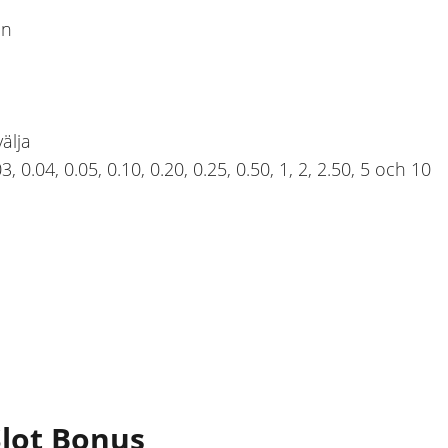
en
välja
3, 0.04, 0.05, 0.10, 0.20, 0.25, 0.50, 1, 2, 2.50, 5 och 10
Slot Bonus