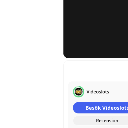
Videoslots
Besök Videoslot
Recension