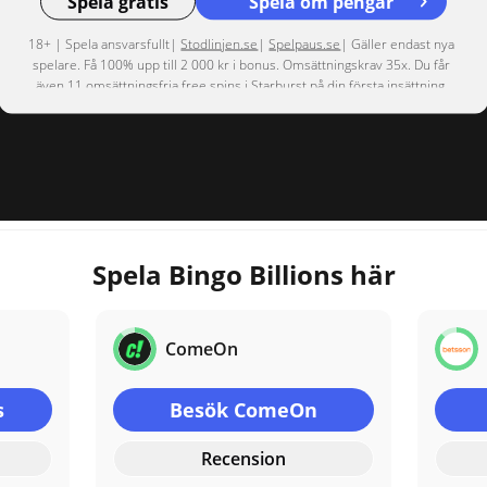
Spela gratis
Spela om pengar
18+ | Spela ansvarsfullt|
Stodlinjen.se
|
Spelpaus.se
| Gäller endast nya
spelare. Få 100% upp till 2 000 kr i bonus. Omsättningskrav 35x. Du får
även 11 omsättningsfria free spins i Starburst på din första insättning.
Minsta insättning 100 kr. Giltig i 60 dagar.|
Regler & Villkor gäller
Spela Bingo Billions här
ComeOn
s
Besök ComeOn
Recension