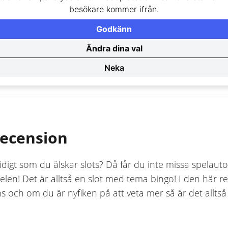
besökare kommer ifrån.
Max insats
250
Godkänn
Lägsta insats
0.25
Ändra dina val
Neka
recension
digt som du älskar slots? Då får du inte missa spelaut
en! Det är alltså en slot med tema bingo! I den här re
ns och om du är nyfiken på att veta mer så är det alltså 