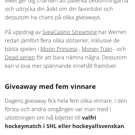
vilket ger dig chansen att påverka bedömningarna
och uttrycka din åsikt om din favoritslot och
dessutom ha chans på olika giveaways.
På uppdrag av
SveaCasino Streaming
har Werren
redan jämfört flera olika slotserier, inklusive de
bästa spelen i
Moon Princess
-,
Money Train
– och
Dead-serien
för att bara nämna några. Dessutom
kan vi lova mer spännande innehåll framöver.
Giveaway med fem vinnare
Dagens giveaway fick hela fem olika vinnare. I den
första och andra omgången var man med i
utlottningen om två biljetter till
valfri
hockeymatch i SHL eller hockeyallsvenskan
.