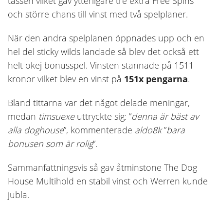
tassen vilket gav ytterligare tre extra Free Spins
och större chans till vinst med två spelplaner.
När den andra spelplanen öppnades upp och en
hel del sticky wilds landade så blev det också ett
helt okej bonusspel. Vinsten stannade på 1511
kronor vilket blev en vinst på
151x pengarna
.
Bland tittarna var det något delade meningar,
medan
timsuexe
uttryckte sig: ”
denna är bäst av
alla doghouse
”, kommenterade
aldo8k
”
bara
bonusen som är rolig
”.
Sammanfattningsvis så gav åtminstone The Dog
House Multihold en stabil vinst och Werren kunde
jubla.