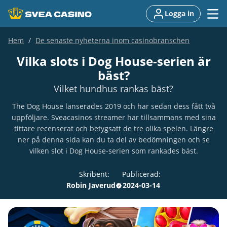
Logga in
Hem
De senaste nyheterna inom casinobranschen
Vilka slots i Dog House-serien är
bäst?
Vilket hundhus rankas bäst?
The Dog House lanserades 2019 och har sedan dess fått två
uppföljare. Sveacasinos streamer har tillsammans med sina
tittare recenserat och betygsatt de tre olika spelen. Längre
ner på denna sida kan du ta del av bedömningen och se
vilken slot i Dog House-serien som rankades bäst.
Skribent:
Publicerad:
Robin Javerud
2024-03-14