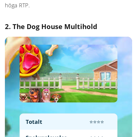
höga RTP.
2. The Dog House Multihold
Totalt
⭐️⭐️⭐️⭐️