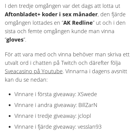
I den tredje omgången var det dags att lotta ut
Aftonbladet+ koder i sex månader
, den fjärde
omgången lottades en ”
AK Redline
” ut och i den
sista och femte omgången kunde man vinna
”
gloves
”.
För att vara med och vinna behöver man skriva ett
utvalt ord i chatten på Twitch och därefter följa
Sveacasino på Youtube
. Vinnarna i dagens avsnitt
kan du se nedan:
Vinnare i första giveaway: XSwede
Vinnare i andra giveaway: BillZarN
Vinnare i tredje giveaway: jclopl
Vinnare i fjärde giveaway: vesslan93