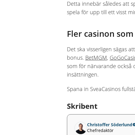
Detta innebär således att 
spela för upp till ett visst
Fler casinon som
Det ska visserligen sägas 
bonus.
BetMGM
,
GoGoCasi
som för närvarande också 
insättningen.
Spana in SveaCasinos fullst
Skribent
Christoffer Söderlund
Chefredaktör