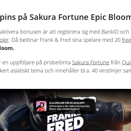
 spins på Sakura Fortune Epic Bloo
t aktivera bonusen är att registrera sig med BankID och 
pler
. Då belönar Frank & Fred sina spelare med 20
fre
Bloom.
 en uppföljare på prisbelönta
Sakura Fortune
från
Qui
kert asiatiskt tema och innehåller bl.a. 40 vinstlinjer 