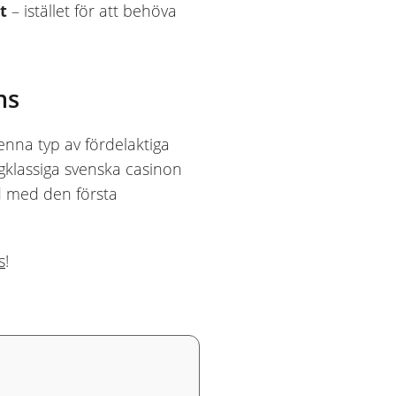
t
– istället för att behöva
ns
nna typ av fördelaktiga
klassiga svenska casinon
 med den första
s
!