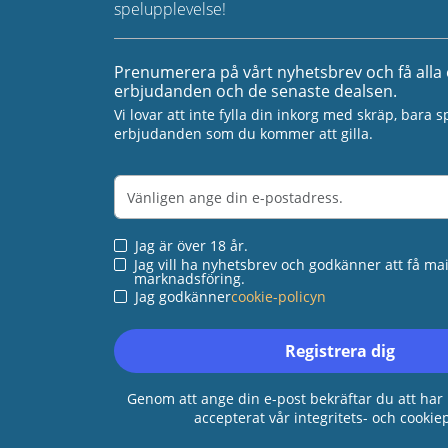
spelupplevelse!
Prenumerera på vårt nyhetsbrev och få alla 
erbjudanden och de senaste dealsen.
Vi lovar att inte fylla din inkorg med skräp, bara
erbjudanden som du kommer att gilla.
Jag är över 18 år.
Jag vill ha nyhetsbrev och godkänner att få ma
marknadsföring.
Jag godkänner
cookie-policyn
Registrera dig
Genom att ange din e-post bekräftar du att har
accepterat vår integritets- och cookiep