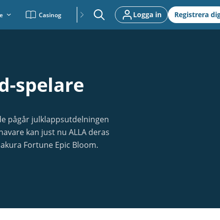
Logga in
Registrera di
ne
Casinoguider
ed-spelare
de pågår julklappsutdelningen
ehavare kan just nu ALLA deras
 Sakura Fortune Epic Bloom.