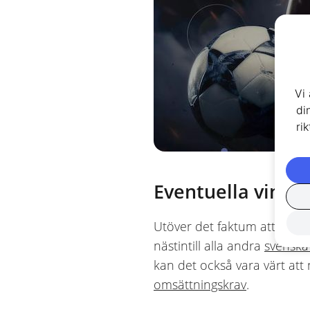
Vi
di
ri
Eventuella vinst
Utöver det faktum att Frank 
nästintill alla andra
svenska
kan det också vara värt att
omsättningskrav
.