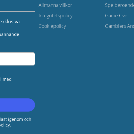
Allmänna villkor
Spelberoende
Integritetspolicy
Game Over
exklusiva
Cookiepolicy
Gamblers An
 spännande
il med
 läst igenom och
olicy.