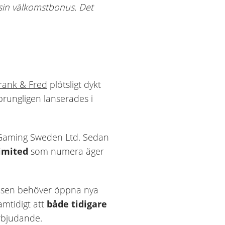
sin välkomstbonus. Det
rank & Fred
plötsligt dykt
prungligen lanserades i
 Gaming Sweden Ltd. Sedan
imited
som numera äger
ensen behöver öppna nya
amtidigt att
både tidigare
erbjudande.