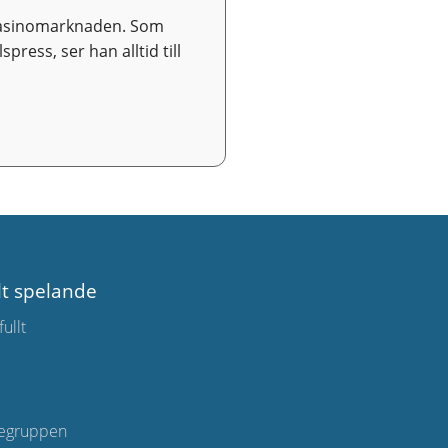
 casinomarknaden. Som
press, ser han alltid till
.
lt spelande
ullt
egruppen