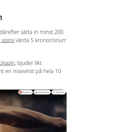
m
därefter sätta in minst 200
e spins
värda 5 kronor/snurr
ckspin
, bjuder likt
samt en maxvinst på hela 10