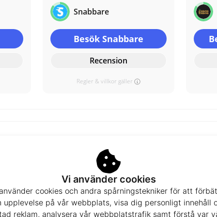
Snabbare
Besök Snabbare
B
Recension
Regler & villkor gäller
Namn
Pray for Three
Lanserad
2025-05-22
Vi använder cookies
Speltillverkare
 använder cookies och andra spårningstekniker för att förbät
Hacksaw Gaming
n upplevelse på vår webbplats, visa dig personligt innehåll 
ktad reklam, analysera vår webbplatstrafik samt förstå var v