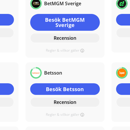
BetMGM Sverige
Besök BetMGM
Sverige
Recension
Regler & villkor gäller
Betsson
Besök Betsson
Recension
Regler & villkor gäller