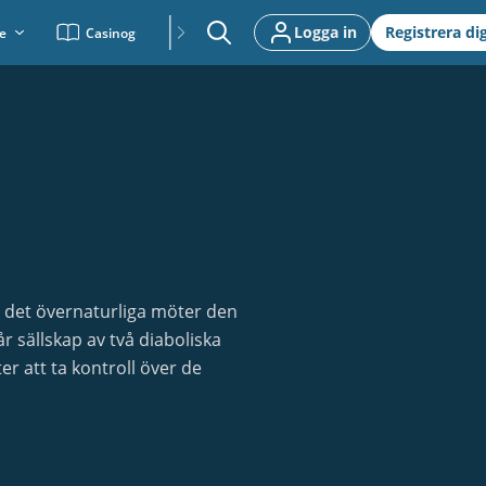
Logga in
Registrera di
ne
Casinoguider
r det övernaturliga möter den
år sällskap av två diaboliska
er att ta kontroll över de