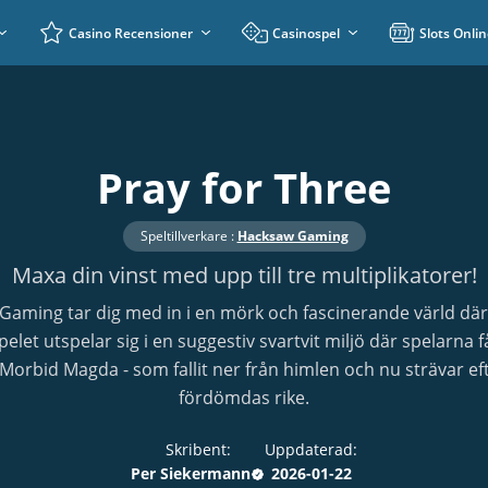
Casino Recensioner
Casinospel
Slots Onli
Pray for Three
Speltillverkare :
Hacksaw Gaming
Maxa din vinst med upp till tre multiplikatorer!
Gaming tar dig med in i en mörk och fascinerande värld dä
let utspelar sig i en suggestiv svartvit miljö där spelarna f
Morbid Magda - som fallit ner från himlen och nu strävar eft
fördömdas rike.
Skribent:
Uppdaterad:
Per Siekermann
2026-01-22