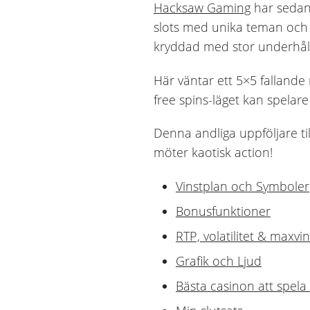
Hacksaw Gaming
har sedan 
slots med unika teman och k
kryddad med stor underhåll
Här väntar ett 5×5 fallande
free spins-läget kan spelare
Denna andliga uppföljare ti
möter kaotisk action!
Vinstplan och Symboler
Bonusfunktioner
RTP, volatilitet & maxvin
Grafik och Ljud
Bästa casinon att spela