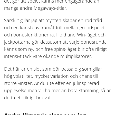
det gör att spelet känns mer engagerande än
många andra Megaways-titlar.
Särskilt gillar jag att mynten skapar en röd tråd
och en känsla av framåtdrift mellan grundspelet
och bonusfunktionerna. Hold and Win-läget och
jackpottarna gör dessutom att varje bonusrunda
känns som ny, och free spins-läget blir ofta riktigt
intensivt tack vare ökande multiplikatorer.
Det här är en slot som bör passa dig som gillar
hög volatilitet, mycket variation och chans till
större vinster. Är du ute efter en julinspirerad
upplevelse men vill ha mer än bara stämning, så är
detta ett riktigt bra val.