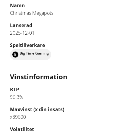
Namn
Christmas Megapots
Lanserad
2025-12-01
Speltillverkare
Big Time Gaming
B
Vinstinformation
RTP
96.3%
Maxvinst (x din insats)
x89600
Volatilitet