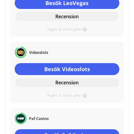
Besök LeoVegas
Recension
Regler & villkor gäller
Videoslots
Besök Videoslots
Recension
Regler & villkor gäller
Paf Casino