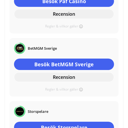
Besök Paf Casino
Recension
Regler & villkor gäller
BetMGM Sverige
Besök BetMGM Sverige
Recension
Regler & villkor gäller
Storspelare
Besök Storspelare