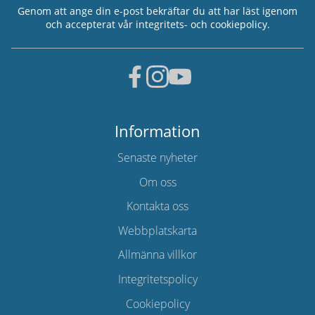
Genom att ange din e-post bekräftar du att har läst igenom
och accepterat vår integritets- och cookiepolicy.
Information
Senaste nyheter
Om oss
Kontakta oss
Webbplatskarta
Allmänna villkor
Integritetspolicy
Cookiepolicy