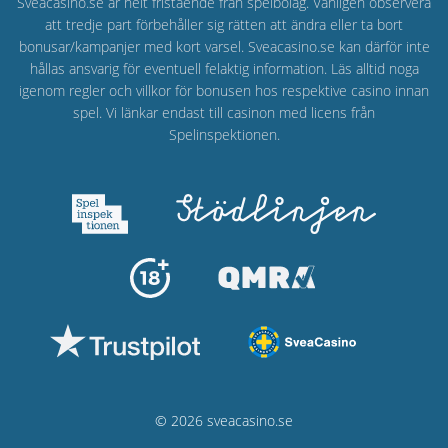
Sveacasino.se är helt fristående från spelbolag. Vänligen observera
att tredje part förbehåller sig rätten att ändra eller ta bort
bonusar/kampanjer med kort varsel. Sveacasino.se kan därför inte
hållas ansvarig för eventuell felaktig information. Läs alltid noga
igenom regler och villkor för bonusen hos respektive casino innan
spel. Vi länkar endast till casinon med licens från
Spelinspektionen.
© 2026 sveacasino.se