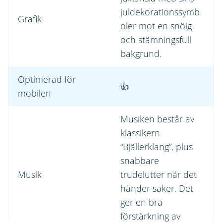
juldekorationssymb
Grafik
oler mot en snöig
och stämningsfull
bakgrund.
Optimerad för
👍
mobilen
Musiken består av
klassikern
“Bjällerklang”, plus
snabbare
Musik
trudelutter när det
händer saker. Det
ger en bra
förstärkning av