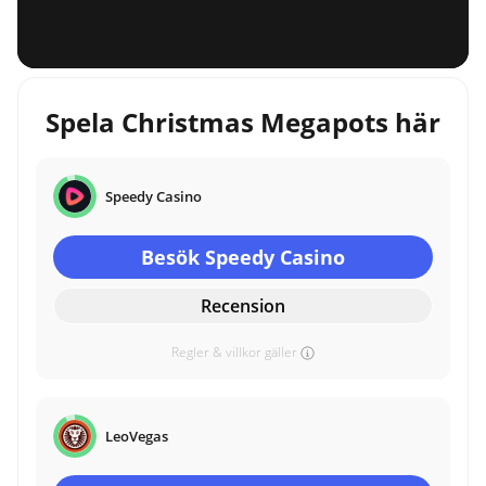
Spela Christmas Megapots här
Speedy Casino
Besök Speedy Casino
Recension
Regler & villkor gäller
LeoVegas