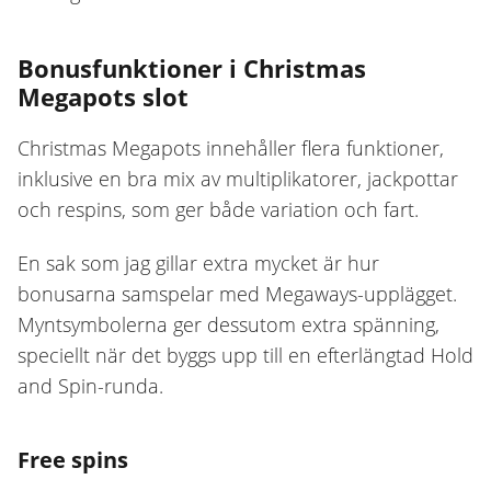
Bonusfunktioner i Christmas
Megapots slot
Christmas Megapots innehåller flera funktioner,
inklusive en bra mix av multiplikatorer, jackpottar
och respins, som ger både variation och fart.
En sak som jag gillar extra mycket är hur
bonusarna samspelar med Megaways-upplägget.
Myntsymbolerna ger dessutom extra spänning,
speciellt när det byggs upp till en efterlängtad Hold
and Spin-runda.
Free spins