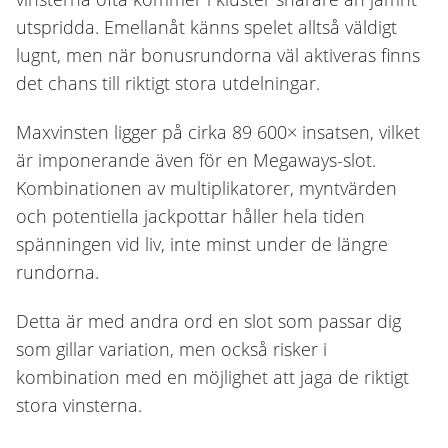
utspridda. Emellanåt känns spelet alltså väldigt
lugnt, men när bonusrundorna väl aktiveras finns
det chans till riktigt stora utdelningar.
Maxvinsten ligger på cirka 89 600× insatsen, vilket
är imponerande även för en Megaways-slot.
Kombinationen av multiplikatorer, myntvärden
och potentiella jackpottar håller hela tiden
spänningen vid liv, inte minst under de längre
rundorna.
Detta är med andra ord en slot som passar dig
som gillar variation, men också risker i
kombination med en möjlighet att jaga de riktigt
stora vinsterna.