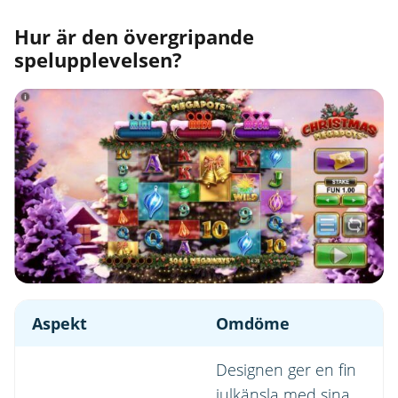
Hur är den övergripande
spelupplevelsen?
Aspekt
Omdöme
Designen ger en fin
julkänsla med sina