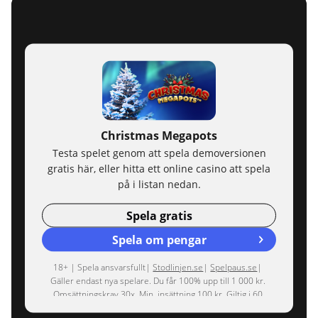
Christmas Megapots
Testa spelet genom att spela demoversionen
gratis här, eller hitta ett online casino att spela
på i listan nedan.
Spela gratis
Spela om pengar
18+ | Spela ansvarsfullt|
Stodlinjen.se
|
Spelpaus.se
|
Gäller endast nya spelare. Du får 100% upp till 1 000 kr.
Omsättningskrav 30x. Min. insättning 100 kr. Giltig i 60
dagar.|
Regler & Villkor gäller