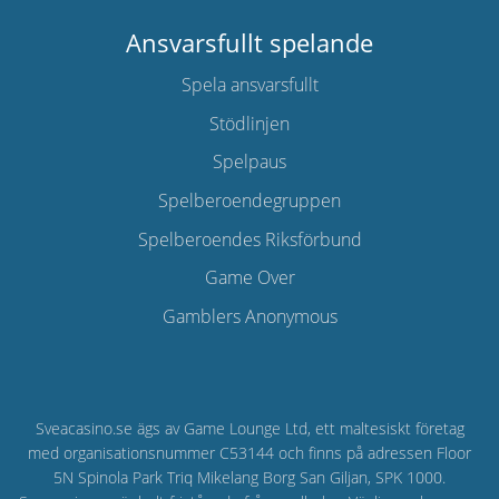
Ansvarsfullt spelande
Spela ansvarsfullt
Stödlinjen
Spelpaus
Spelberoendegruppen
Spelberoendes Riksförbund
Game Over
Gamblers Anonymous
Sveacasino.se
ägs av Game Lounge Ltd, ett maltesiskt företag
med organisationsnummer C53144 och finns på adressen Floor
5N Spinola Park Triq Mikelang Borg San Giljan, SPK 1000.