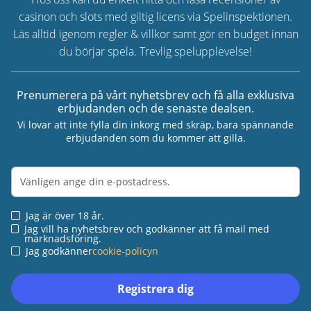
casinon och slots med giltig licens via Spelinspektionen.
Läs alltid igenom regler & villkor samt gör en budget innan
du börjar spela. Trevlig spelupplevelse!
Prenumerera på vårt nyhetsbrev och få alla exklusiva
erbjudanden och de senaste dealsen.
Vi lovar att inte fylla din inkorg med skräp, bara spännande
erbjudanden som du kommer att gilla.
Jag är över 18 år.
Jag vill ha nyhetsbrev och godkänner att få mail med
marknadsföring.
Jag godkänner
cookie-policyn
Registrera dig