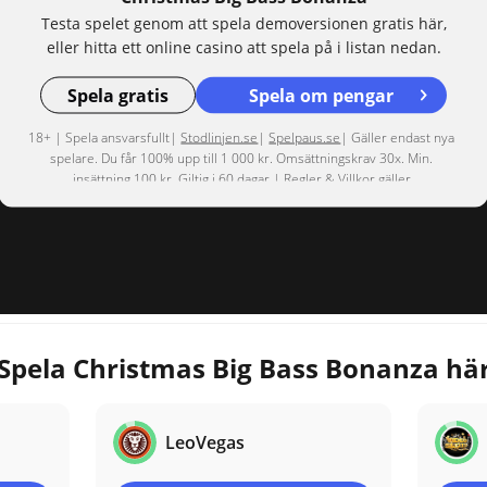
Testa spelet genom att spela demoversionen gratis här,
eller hitta ett online casino att spela på i listan nedan.
Spela gratis
Spela om pengar
18+ | Spela ansvarsfullt|
Stodlinjen.se
|
Spelpaus.se
| Gäller endast nya
spelare. Du får 100% upp till 1 000 kr. Omsättningskrav 30x. Min.
insättning 100 kr. Giltig i 60 dagar.|
Regler & Villkor gäller
Spela Christmas Big Bass Bonanza hä
LeoVegas