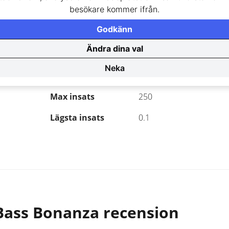
Maxvinst (x din
x2100
besökare kommer ifrån.
insats)
Godkänn
Volatilitet
Medel-hög
Ändra dina val
Vinstlinjer
10
Neka
Max insats
250
Lägsta insats
0.1
Bass Bonanza recension