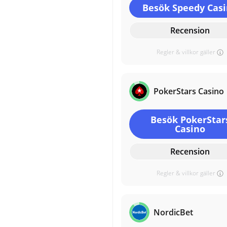
Besök Speedy Cas
Recension
Regler & villkor gäller
PokerStars Casino
Besök PokerStar
Casino
Recension
Regler & villkor gäller
NordicBet