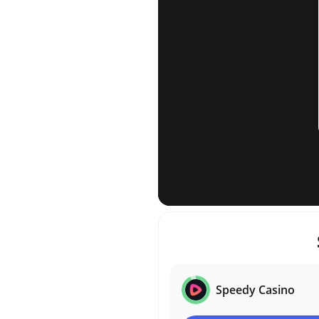
Speedy Casino