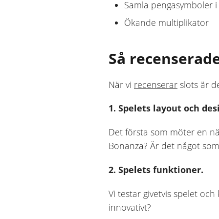
Samla pengasymboler i g
Ökande multiplikator
Så recenserade
När vi
recenserar
slots är d
1. Spelets layout och des
Det första som möter en när
Bonanza? Är det något som s
2. Spelets funktioner.
Vi testar givetvis spelet oc
innovativt?