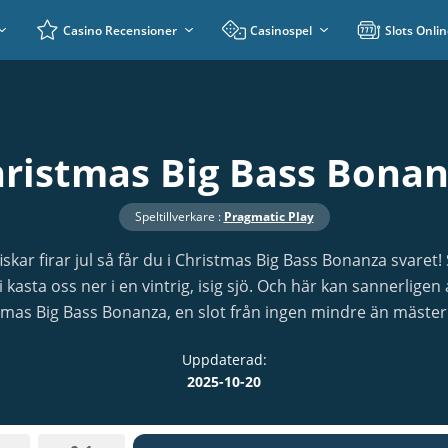
Casino Recensioner
Casinospel
Slots Onli
ristmas Big Bass Bona
Speltillverkare :
Pragmatic Play
skar firar jul så får du i Christmas Big Bass Bonanza svaret!
 kasta oss ner i en vintrig, isig sjö. Och här kan sannerligen
tmas Big Bass Bonanza, en slot från ingen mindre än mästerl
Uppdaterad:
2025-10-20