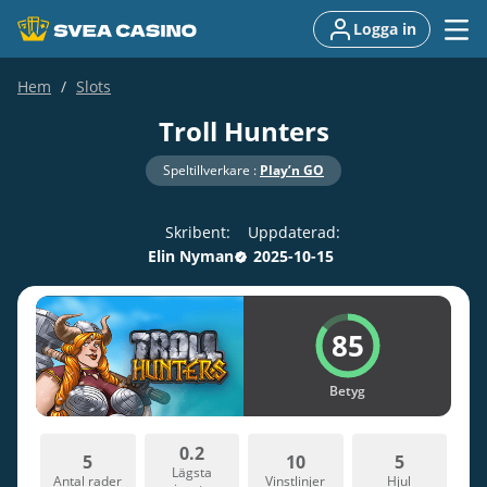
Logga in
Hem
Slots
Troll Hunters
Speltillverkare :
Play’n GO
Skribent:
Uppdaterad:
Elin Nyman
2025-10-15
85
Betyg
0.2
5
10
5
Lägsta
Antal rader
Vinstlinjer
Hjul