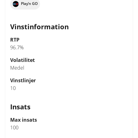
Play’n GO
Vinstinformation
RTP
96.7%
Volatilitet
Medel
Vinstlinjer
10
Insats
Max insats
100