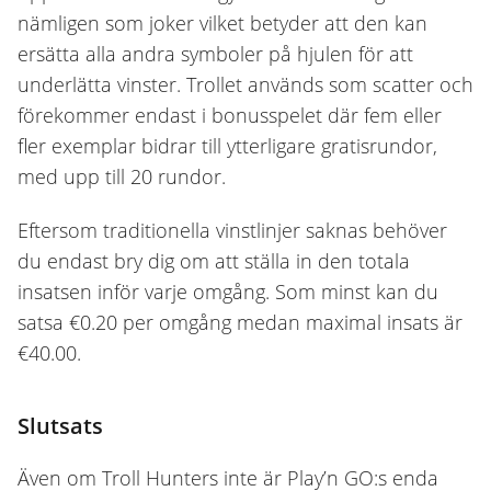
nämligen som joker vilket betyder att den kan
ersätta alla andra symboler på hjulen för att
underlätta vinster. Trollet används som scatter och
förekommer endast i bonusspelet där fem eller
fler exemplar bidrar till ytterligare gratisrundor,
med upp till 20 rundor.
Eftersom traditionella vinstlinjer saknas behöver
du endast bry dig om att ställa in den totala
insatsen inför varje omgång. Som minst kan du
satsa €0.20 per omgång medan maximal insats är
€40.00.
Slutsats
Även om Troll Hunters inte är Play’n GO:s enda