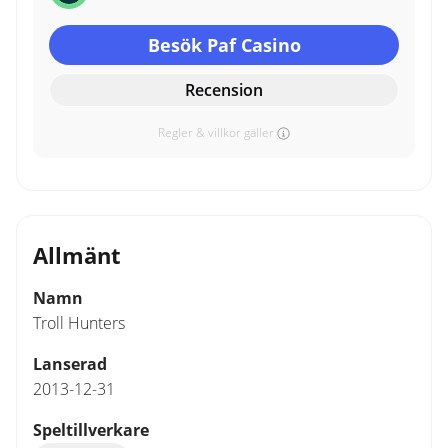
Besök Paf Casino
Recension
Regler & villkor gäller
Allmänt
Namn
Troll Hunters
Lanserad
2013-12-31
Speltillverkare