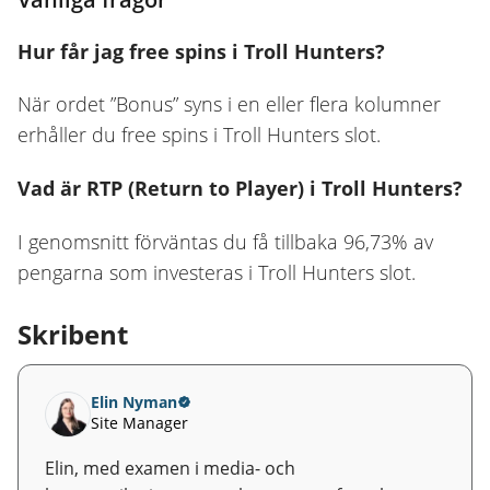
Hur får jag free spins i Troll Hunters?
När ordet ”Bonus” syns i en eller flera kolumner
erhåller du free spins i Troll Hunters slot.
Vad är RTP (Return to Player) i Troll Hunters?
I genomsnitt förväntas du få tillbaka 96,73% av
pengarna som investeras i Troll Hunters slot.
Skribent
Elin Nyman
Site Manager
Elin, med examen i media- och