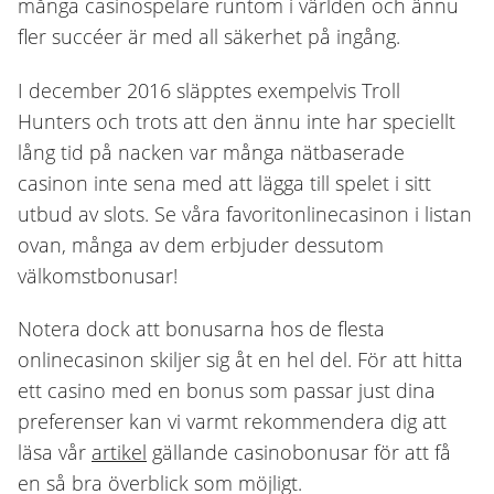
många casinospelare runtom i världen och ännu
fler succéer är med all säkerhet på ingång.
I december 2016 släpptes exempelvis Troll
Hunters och trots att den ännu inte har speciellt
lång tid på nacken var många nätbaserade
casinon inte sena med att lägga till spelet i sitt
utbud av slots. Se våra favoritonlinecasinon i listan
ovan, många av dem erbjuder dessutom
välkomstbonusar!
Notera dock att bonusarna hos de flesta
onlinecasinon skiljer sig åt en hel del. För att hitta
ett casino med en bonus som passar just dina
preferenser kan vi varmt rekommendera dig att
läsa vår
artikel
gällande casinobonusar för att få
en så bra överblick som möjligt.