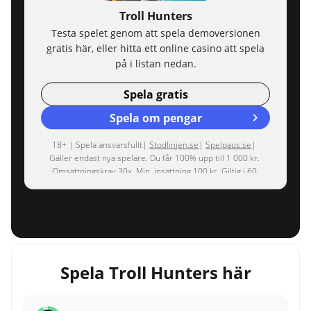
Troll Hunters
Testa spelet genom att spela demoversionen
gratis här, eller hitta ett online casino att spela
på i listan nedan.
Spela gratis
Spela om pengar
18+ | Spela ansvarsfullt|
Stodlinjen.se
|
Spelpaus.se
|
Gäller endast nya spelare. Du får 100% upp till 1 000 kr.
Omsättningskrav 30x. Min. insättning 100 kr. Giltig i 60
dagar.|
Regler & Villkor gäller
Spela Troll Hunters här