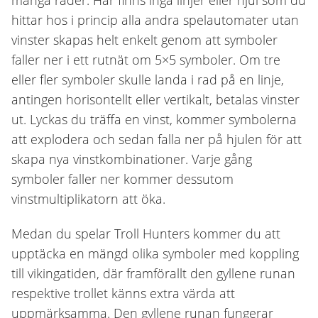
många rader. Här finns inga linjer eller hjul som du
hittar hos i princip alla andra spelautomater utan
vinster skapas helt enkelt genom att symboler
faller ner i ett rutnät om 5×5 symboler. Om tre
eller fler symboler skulle landa i rad på en linje,
antingen horisontellt eller vertikalt, betalas vinster
ut. Lyckas du träffa en vinst, kommer symbolerna
att explodera och sedan falla ner på hjulen för att
skapa nya vinstkombinationer. Varje gång
symboler faller ner kommer dessutom
vinstmultiplikatorn att öka.
Medan du spelar Troll Hunters kommer du att
upptäcka en mängd olika symboler med koppling
till vikingatiden, där framförallt den gyllene runan
respektive trollet känns extra värda att
uppmärksamma. Den gyllene runan fungerar