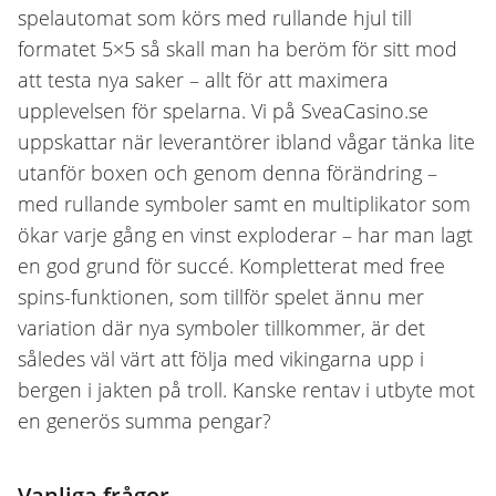
spelautomat som körs med rullande hjul till
formatet 5×5 så skall man ha beröm för sitt mod
att testa nya saker – allt för att maximera
upplevelsen för spelarna. Vi på SveaCasino.se
uppskattar när leverantörer ibland vågar tänka lite
utanför boxen och genom denna förändring –
med rullande symboler samt en multiplikator som
ökar varje gång en vinst exploderar – har man lagt
en god grund för succé. Kompletterat med free
spins-funktionen, som tillför spelet ännu mer
variation där nya symboler tillkommer, är det
således väl värt att följa med vikingarna upp i
bergen i jakten på troll. Kanske rentav i utbyte mot
en generös summa pengar?
Vanliga frågor