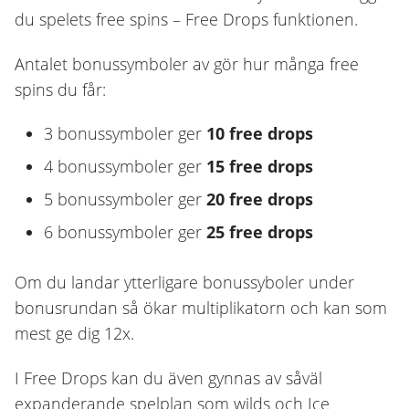
du spelets free spins – Free Drops funktionen.
Antalet bonussymboler av gör hur många free
spins du får:
3 bonussymboler ger
10 free drops
4 bonussymboler ger
15 free drops
5 bonussymboler ger
20 free drops
6 bonussymboler ger
25 free drops
Om du landar ytterligare bonussyboler under
bonusrundan så ökar multiplikatorn och kan som
mest ge dig 12x.
I Free Drops kan du även gynnas av såväl
expanderande spelplan som wilds och Ice