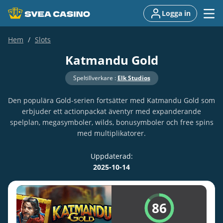
Logga in
Hem
Slots
Katmandu Gold
Speltillverkare :
Elk Studios
Den populära Gold-serien fortsätter med Katmandu Gold som
erbjuder ett actionpackat äventyr med expanderande
spelplan, megasymboler, wilds, bonusymboler och free spins
med multiplikatorer.
Uppdaterad:
2025-10-14
86