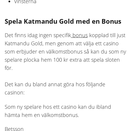
Vinsterna
Spela Katmandu Gold med en Bonus
Det finns idag ingen specifik
bonus
kopplad till just
Katmandu Gold, men genom att välja ett casino
som erbjuder en välkomstbonus så kan du som ny
spelare plocka hem 100 kr extra att spela sloten
för.
Det kan du bland annat göra hos följande
casinon:
Som ny spelare hos ett casino kan du ibland
hämta hem en välkomstbonus.
Betsson