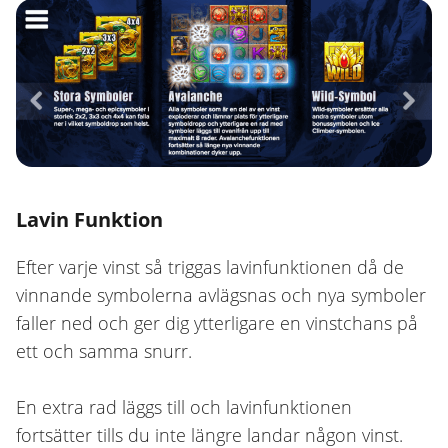
Lavin Funktion
Efter varje vinst så triggas lavinfunktionen då de
vinnande symbolerna avlägsnas och nya symboler
faller ned och ger dig ytterligare en vinstchans på
ett och samma snurr.
En extra rad läggs till och lavinfunktionen
fortsätter tills du inte längre landar någon vinst.