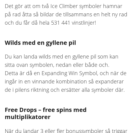
Det gör att om två Ice Climber symboler hamnar
på rad åtta så bildar de tillsammans en helt ny rad
och du får då hela 531 441 vinstlinjer!
Wilds med en gyllene pil
Du kan landa wilds med en gyllene pil som kan
sitta ovan symbolen, nedan eller både och.
Detta är då en Expanding Win Symbol, och när de
ingår in en vinnande kombination så expanderar
de i pilens riktning och ersätter alla symboler där.
Free Drops – free spins med
multiplikatorer
När du landar 3 eller fler bonussymboler så triggar