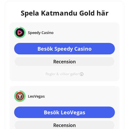
Spela Katmandu Gold här
Speedy Casino
Besök Speedy Casino
Recension
Regler & villkor gäller
LeoVegas
Besök LeoVegas
Recension