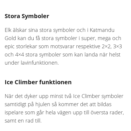
Stora Symboler
Elk älskar sina stora symboler och i Katmandu
Gold kan du få stora symboler i super, mega och
epic storlekar som motsvarar respektive 2×2, 3×3
och 4×4 stora symboler som kan landa när helst
under lavinfunktionen.
Ice Climber funktionen
När det dyker upp minst två Ice Climber symboler
samtidigt på hjulen så kommer det att bildas
ispelare som går hela vägen upp till översta rader,
samt en rad till.