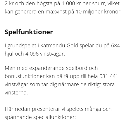
2 kr och den högsta på 1 000 kr per snurr, vilket
kan generera en maxvinst på 10 miljoner kronor!
Spelfunktioner
I grundspelet i Katmandu Gold spelar du på 6×4
hjul och 4 096 vinstvägar.
Men med expanderande spelbord och
bonusfunktioner kan då få upp till hela 531 441
vinstvägar som tar dig närmare de riktigt stora
vinsterna.
Här nedan presenterar vi spelets många och
spännande specialfunktioner: