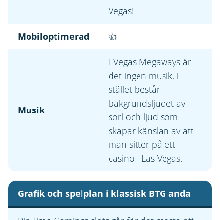
Vegas!
Mobiloptimerad
👍
I Vegas Megaways är
det ingen musik, i
stället består
bakgrundsljudet av
Musik
sorl och ljud som
skapar känslan av att
man sitter på ett
casino i Las Vegas.
Grafik och spelplan i klassisk BTG anda