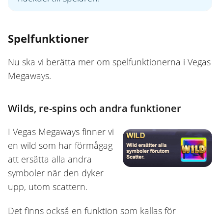
Spelfunktioner
Nu ska vi berätta mer om spelfunktionerna i Vegas
Megaways.
Wilds, re-spins och andra funktioner
I Vegas Megaways finner vi
en wild som har förmågag
att ersätta alla andra
symboler när den dyker
upp, utom scattern.
Det finns också en funktion som kallas för