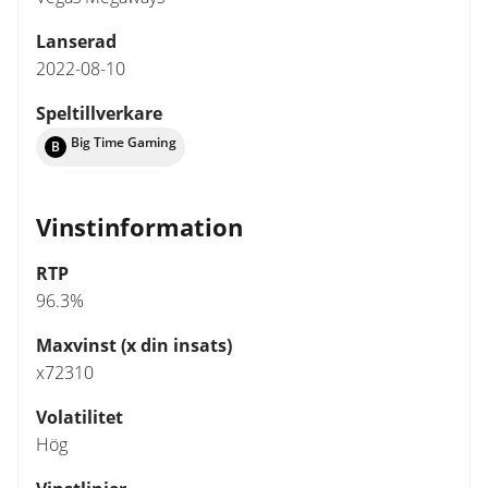
Lanserad
2022-08-10
Speltillverkare
Big Time Gaming
B
Vinstinformation
RTP
96.3%
Maxvinst (x din insats)
x72310
Volatilitet
Hög