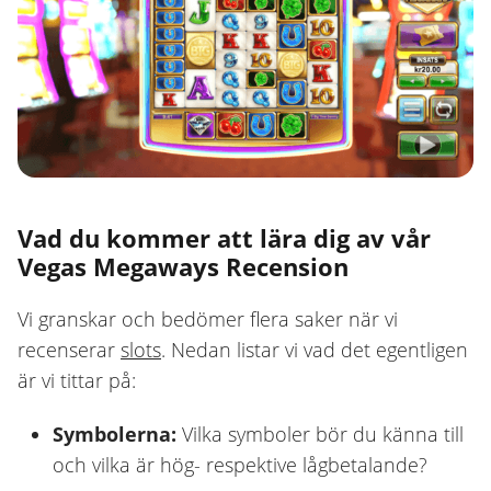
Vad du kommer att lära dig av vår
Vegas Megaways Recension
Vi granskar och bedömer flera saker när vi
recenserar
slots
. Nedan listar vi vad det egentligen
är vi tittar på:
Symbolerna:
Vilka symboler bör du känna till
och vilka är hög- respektive lågbetalande?