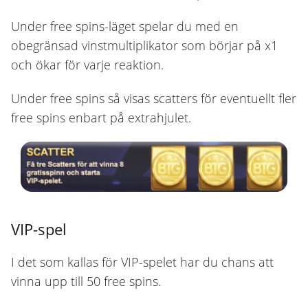
Under free spins-läget spelar du med en
obegränsad vinstmultiplikator som börjar på x1
och ökar för varje reaktion.
Under free spins så visas scatters för eventuellt fler
free spins enbart på extrahjulet.
VIP-spel
I det som kallas för VIP-spelet har du chans att
vinna upp till 50 free spins.