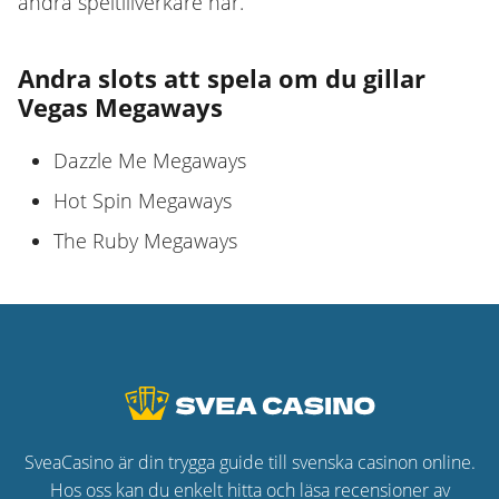
andra speltillverkare har.
Andra slots att spela om du gillar
Vegas Megaways
Dazzle Me Megaways
Hot Spin Megaways
The Ruby Megaways
SveaCasino är din trygga guide till svenska casinon online.
Hos oss kan du enkelt hitta och läsa recensioner av