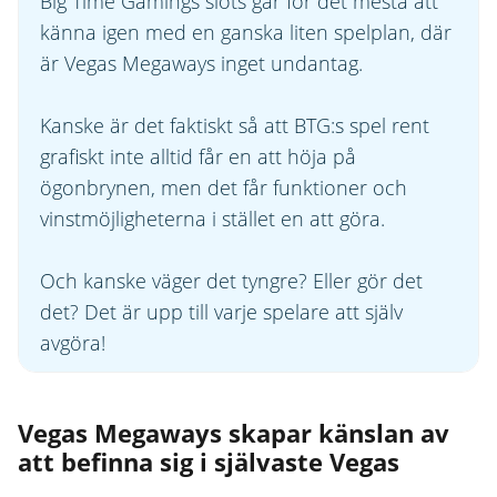
Big Time Gamings slots går för det mesta att
känna igen med en ganska liten spelplan, där
är Vegas Megaways inget undantag.
Kanske är det faktiskt så att BTG:s spel rent
grafiskt inte alltid får en att höja på
ögonbrynen, men det får funktioner och
vinstmöjligheterna i stället en att göra.
Och kanske väger det tyngre? Eller gör det
det? Det är upp till varje spelare att själv
avgöra!
Vegas Megaways skapar känslan av
att befinna sig i självaste Vegas