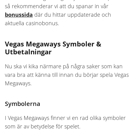
så rekommenderar vi att du spanar in vår
bonussida
där du hittar uppdaterade och
aktuella casinobonus.
Vegas Megaways Symboler &
Utbetalningar
Nu ska vi kika närmare på några saker som kan
vara bra att känna till innan du börjar spela Vegas
Megaways.
Symbolerna
I Vegas Megaways finner vi en rad olika symboler
som är av betydelse för spelet.