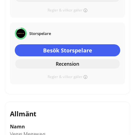
Regler & villkor gäller
Storspelare
Besök Storspelare
Recension
Regler & villkor gäller
Allmänt
Namn
Vegas Megaways