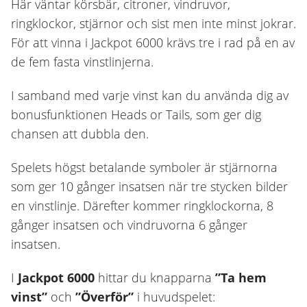
Här väntar körsbär, citroner, vindruvor,
ringklockor, stjärnor och sist men inte minst jokrar.
För att vinna i Jackpot 6000 krävs tre i rad på en av
de fem fasta vinstlinjerna.
I samband med varje vinst kan du använda dig av
bonusfunktionen Heads or Tails, som ger dig
chansen att dubbla den.
Spelets högst betalande symboler är stjärnorna
som ger 10 gånger insatsen när tre stycken bilder
en vinstlinje. Därefter kommer ringklockorna, 8
gånger insatsen och vindruvorna 6 gånger
insatsen.
I
Jackpot 6000
hittar du knapparna
”Ta hem
vinst”
och
”Överför”
i huvudspelet: