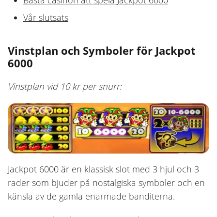
Vår slutsats
Vinstplan och Symboler för Jackpot
6000
Vinstplan vid 10 kr per snurr:
Jackpot 6000 är en klassisk slot med 3 hjul och 3
rader som bjuder på nostalgiska symboler och en
känsla av de gamla enarmade banditerna.