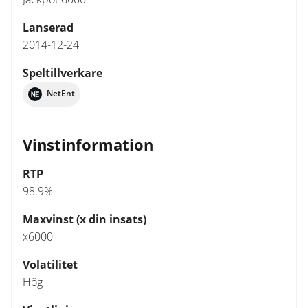
Lanserad
2014-12-24
Speltillverkare
NetEnt
Vinstinformation
RTP
98.9%
Maxvinst (x din insats)
x6000
Volatilitet
Hög