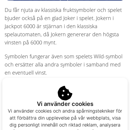
Du får njuta av klassiska fruktsymboler och spelet
bjuder också på en glad Joker i spelet. Jokern i
Jackpot 6000 är stjärnan i den klassiska
spelautomaten, då Jokern genererar den högsta
vinsten på 6000 mynt.
Symbolen fungerar även som spelets Wild-symbol
och ersätter alla andra symboler i samband med
en eventuell vinst.
Heads or Tale
Vi använder cookies
Vi använder cookies och andra spårningstekniker för
att förbättra din upplevelse på vår webbplats, visa
dig personligt innehåll och riktad reklam, analysera