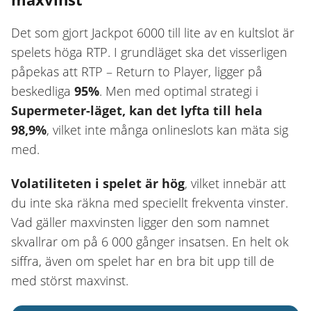
Det som gjort Jackpot 6000 till lite av en kultslot är
spelets höga RTP. I grundläget ska det visserligen
påpekas att RTP – Return to Player, ligger på
beskedliga
95%
. Men med optimal strategi i
Supermeter-läget, kan det lyfta till hela
98,9%
, vilket inte många onlineslots kan mäta sig
med.
Volatiliteten i spelet är hög
, vilket innebär att
du inte ska räkna med speciellt frekventa vinster.
Vad gäller maxvinsten ligger den som namnet
skvallrar om på 6 000 gånger insatsen. En helt ok
siffra, även om spelet har en bra bit upp till de
med störst maxvinst.