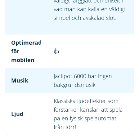
väldigt färgglatt och enkelt i
vad man kan kalla en väldigt
simpel och avskalad slot.
Optimerad
för
👍
mobilen
Jackpot 6000 har ingen
Musik
bakgrundsmusik
Klassiska ljudeffekter som
förstärker känslan att spela
Ljud
på en fysisk spelautomat
från förr!