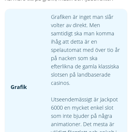
Grafiken är inget man slår
volter av direkt. Men
samtidigt ska man komma
ihåg att detta är en
spelautomat med över tio år
på nacken som ska
efterlikna de gamla klassiska
slotsen på landbaserade
casinos.
Grafik
Utseendemässigt är Jackpot
6000 en mycket enkel slot
som inte bjuder på några
animationer. Det mesta är