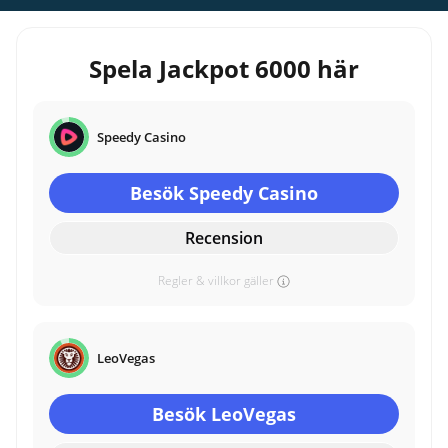
Spela Jackpot 6000 här
Speedy Casino
Besök Speedy Casino
Recension
Regler & villkor gäller
LeoVegas
Besök LeoVegas