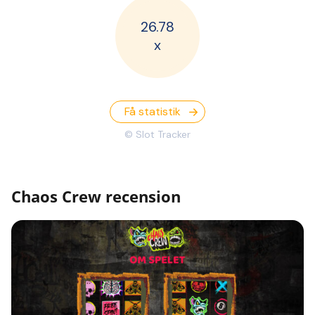
26.78
x
Få statistik
© Slot Tracker
Chaos Crew recension