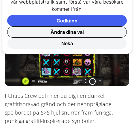
vår webbplatstrafik samt förstå var våra besökare
Spelsymboler och utbetalningar
kommer ifrån.
Godkänn
Ändra dina val
Neka
I Chaos Crew befinner du dig i en dunkel
graffitisprayad gränd och det neonpräglade
spelbordet på 5×5 hjul snurrar fram funkiga,
punkiga graffiti-inspirerade symboler.