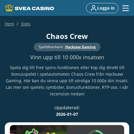
Logga in
Hem
Slots
Chaos Crew
Speltillverkare :
Hacksaw Gaming
Vinn upp till 10 000x insatsen
Spela dig till free spins-funktionen eller köp dig direkt till
bonusspelet i spelautomaten Chaos Crew från Hacksaw
Gaming. Här kan du vinna upp till otroliga 10 000x din insats.
Läs mer om spelets symboler, bonusfunktioner, RTP osv. i vår
recension nedan!
Uppdaterad:
2026-01-07