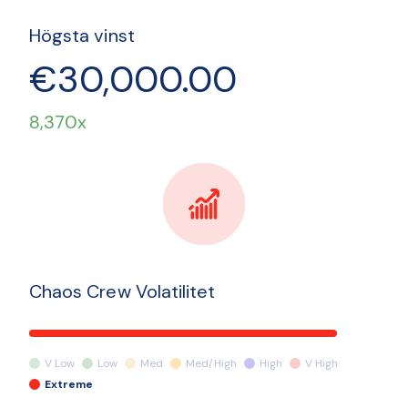
Högsta vinst
€30,000.00
8,370x
Chaos Crew Volatilitet
V Low
Low
Med
Med/High
High
V High
Extreme