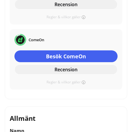
Recension
Regler & villkor gäller
ComeOn
Besök ComeOn
Recension
Regler & villkor gäller
Allmänt
Namn