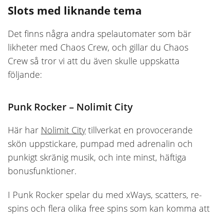
Slots med liknande tema
Det finns några andra spelautomater som bär
likheter med Chaos Crew, och gillar du Chaos
Crew så tror vi att du även skulle uppskatta
följande:
Punk Rocker – Nolimit City
Här har
Nolimit City
tillverkat en provocerande
skön uppstickare, pumpad med adrenalin och
punkigt skränig musik, och inte minst, häftiga
bonusfunktioner.
I Punk Rocker spelar du med xWays, scatters, re-
spins och flera olika free spins som kan komma att