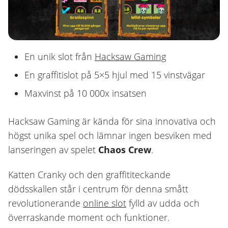
En unik slot från
Hacksaw Gaming
En graffitislot på 5×5 hjul med 15 vinstvägar
Maxvinst på 10 000x insatsen
Hacksaw Gaming är kända för sina innovativa och
högst unika spel och lämnar ingen besviken med
lanseringen av spelet
Chaos Crew
.
Katten Cranky och den graffititeckande
dödsskallen står i centrum för denna smått
revolutionerande
online slot
fylld av udda och
överraskande moment och funktioner.