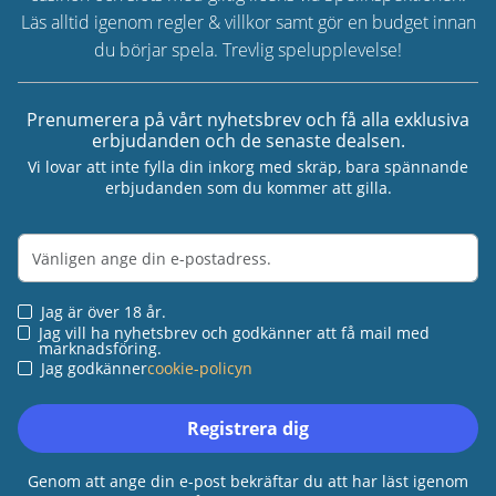
Läs alltid igenom regler & villkor samt gör en budget innan
du börjar spela. Trevlig spelupplevelse!
Prenumerera på vårt nyhetsbrev och få alla exklusiva
erbjudanden och de senaste dealsen.
Vi lovar att inte fylla din inkorg med skräp, bara spännande
erbjudanden som du kommer att gilla.
Jag är över 18 år.
Jag vill ha nyhetsbrev och godkänner att få mail med
marknadsföring.
Jag godkänner
cookie-policyn
Registrera dig
Genom att ange din e-post bekräftar du att har läst igenom