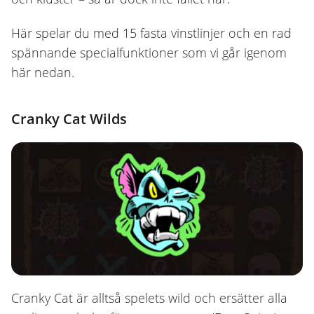
Här spelar du med 15 fasta vinstlinjer och en rad
spännande specialfunktioner som vi går igenom
här nedan.
Cranky Cat Wilds
Cranky Cat är alltså spelets wild och ersätter alla