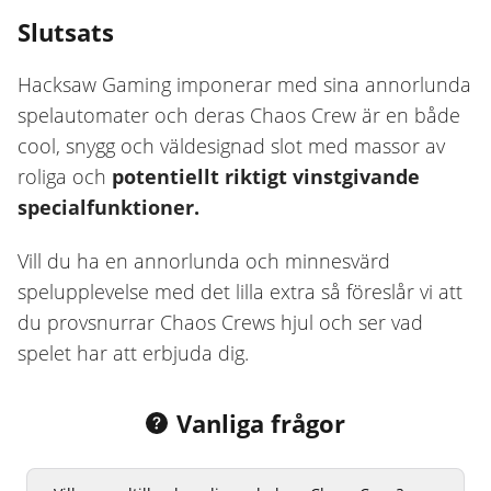
Slutsats
Hacksaw Gaming imponerar med sina annorlunda
spelautomater och deras Chaos Crew är en både
cool, snygg och väldesignad slot med massor av
roliga och
potentiellt riktigt vinstgivande
specialfunktioner.
Vill du ha en annorlunda och minnesvärd
spelupplevelse med det lilla extra så föreslår vi att
du provsnurrar Chaos Crews hjul och ser vad
spelet har att erbjuda dig.
Vanliga frågor