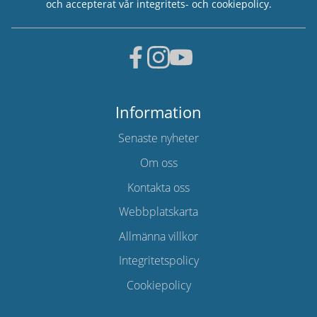
och accepterat vår integritets- och cookiepolicy.
Information
Senaste nyheter
Om oss
Kontakta oss
Webbplatskarta
Allmänna villkor
Integritetspolicy
Cookiepolicy