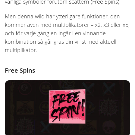
vanliga symboler förutom scattern (Free Spins).
Men denna wild har ytterligare funktioner, den
kommer även med multiplikatorer – x2, x3 eller x5,
och för varje gång en ingår i en vinnande
kombination så gångras din vinst med aktuell
multiplikator.
Free Spins