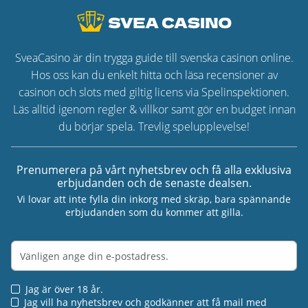
SveaCasino är din trygga guide till svenska casinon online.
Hos oss kan du enkelt hitta och läsa recensioner av
casinon och slots med giltig licens via Spelinspektionen.
Läs alltid igenom regler & villkor samt gör en budget innan
du börjar spela. Trevlig spelupplevelse!
Prenumerera på vårt nyhetsbrev och få alla exklusiva
erbjudanden och de senaste dealsen.
Vi lovar att inte fylla din inkorg med skräp, bara spännande
erbjudanden som du kommer att gilla.
Jag är över 18 år.
Jag vill ha nyhetsbrev och godkänner att få mail med