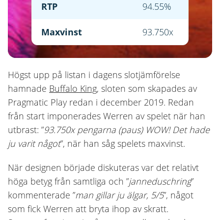
RTP
94.55%
Maxvinst
93.750x
Högst upp på listan i dagens slotjämförelse
hamnade
Buffalo King
, sloten som skapades av
Pragmatic Play redan i december 2019. Redan
från start imponerades Werren av spelet när han
utbrast: ”
93.750x pengarna (paus) WOW! Det hade
ju varit något
”, när han såg spelets maxvinst.
När designen började diskuteras var det relativt
höga betyg från samtliga och ”
janneduschring
”
kommenterade ”
man gillar ju älgar, 5/5
”, något
som fick Werren att bryta ihop av skratt.