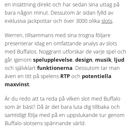
en insättning direkt och har sedan sina uttag på
bara någon minut. Dessutom är sidan fylld av
exklusiva jackpottar och över 3000 olika
slots
.
Werren, tillsammans med sina trogna följare
presenterar idag en omfattande analys av slots
med Buffalos. Noggrant utforskar de varje spel och
går igenom
spelupplevelse
,
design
,
musik
,
ljud
och självklart
funktionerna
. Dessutom tar man
även en titt på spelens
RTP
och
potentiella
maxvinst
.
Är du redo att ta reda på vilken slot med Buffalo
som är bäst? Då är det bara luta dig tillbaka och
samtidigt följa med på en uppslukande tur genom
Buffalo-slotsens spännande värld.