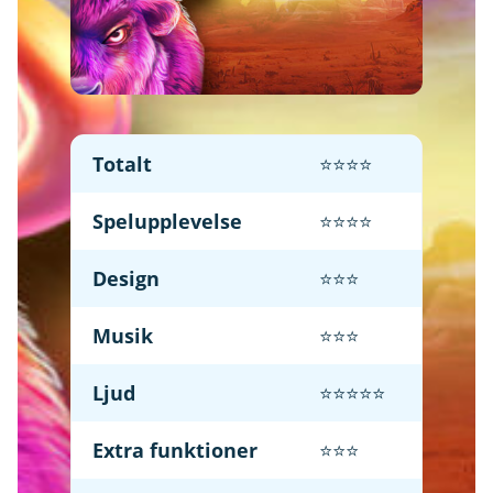
Totalt
⭐️⭐️⭐️⭐️
Spelupplevelse
⭐️⭐️⭐️⭐️
Design
⭐️⭐️⭐️
Musik
⭐️⭐️⭐️
Ljud
⭐️⭐️⭐️⭐️⭐️
Extra funktioner
⭐️⭐️⭐️