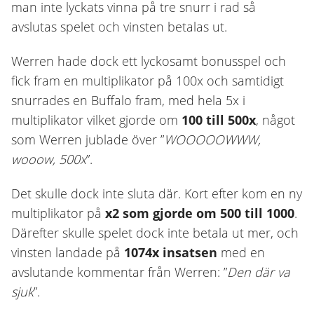
man inte lyckats vinna på tre snurr i rad så
avslutas spelet och vinsten betalas ut.
Werren hade dock ett lyckosamt bonusspel och
fick fram en multiplikator på 100x och samtidigt
snurrades en Buffalo fram, med hela 5x i
multiplikator vilket gjorde om
100 till 500x
, något
som Werren jublade över ”
WOOOOOWWW,
wooow, 500x
”.
Det skulle dock inte sluta där. Kort efter kom en ny
multiplikator på
x2 som gjorde om 500 till 1000
.
Därefter skulle spelet dock inte betala ut mer, och
vinsten landade på
1074x insatsen
med en
avslutande kommentar från Werren: ”
Den där va
sjuk
”.