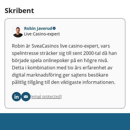
Skribent
Robin Javerud
Live Casino-expert
Robin är SveaCasinos live casino-expert, vars
spelintresse sträcker sig till sent 2000-tal då han
började spela onlinepoker på en högre nivå.
Detta i kombination med tio års erfarenhet av
digital marknadsföring ger sajtens besökare
pålitlig tillgång till den viktigaste informationen.
[email protected]