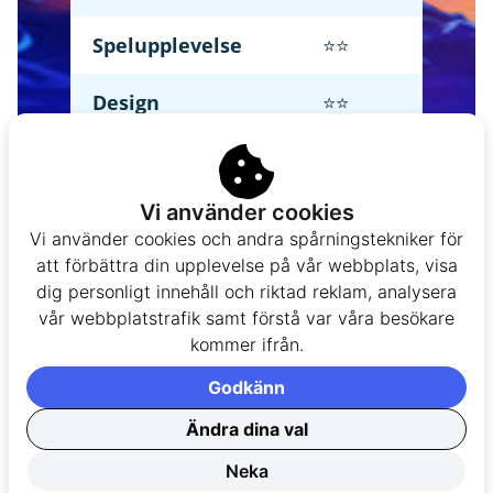
Spelupplevelse
⭐️⭐️
Design
⭐️⭐️
Musik
⭐️⭐️⭐️
Vi använder cookies
Ljud
⭐️⭐️⭐️⭐️
Vi använder cookies och andra spårningstekniker för
att förbättra din upplevelse på vår webbplats, visa
Extra funktioner
⭐️⭐️
dig personligt innehåll och riktad reklam, analysera
vår webbplatstrafik samt förstå var våra besökare
RTP
94.51%
kommer ifrån.
Maxvinst
5.000x
Godkänn
Ändra dina val
Neka
Pragmatic Play
är speltillverkaren som ligger