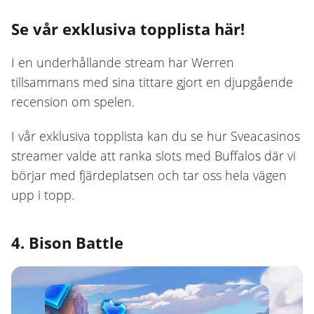
Se vår exklusiva topplista här!
I en underhållande stream har Werren
tillsammans med sina tittare gjort en djupgående
recension om spelen.
I vår exklusiva topplista kan du se hur Sveacasinos
streamer valde att ranka slots med Buffalos där vi
börjar med fjärdeplatsen och tar oss hela vägen
upp i topp.
4. Bison Battle