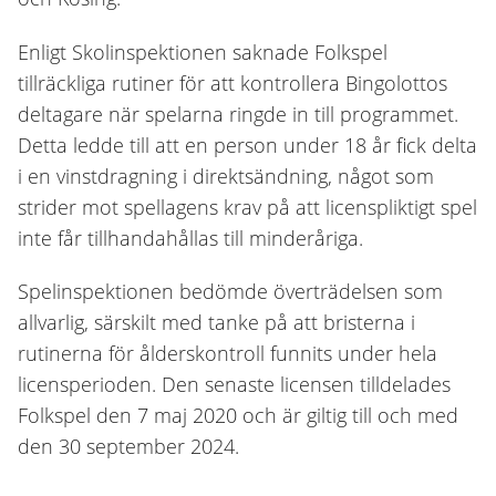
Enligt Skolinspektionen saknade Folkspel
tillräckliga rutiner för att kontrollera Bingolottos
deltagare när spelarna ringde in till programmet.
Detta ledde till att en person under 18 år fick delta
i en vinstdragning i direktsändning, något som
strider mot spellagens krav på att licenspliktigt spel
inte får tillhandahållas till minderåriga.
Spelinspektionen bedömde överträdelsen som
allvarlig, särskilt med tanke på att bristerna i
rutinerna för ålderskontroll funnits under hela
licensperioden. Den senaste licensen tilldelades
Folkspel den 7 maj 2020 och är giltig till och med
den 30 september 2024.