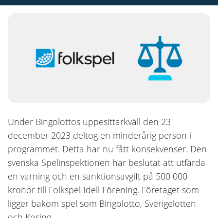
Under Bingolottos uppesittarkväll den 23
december 2023 deltog en minderårig person i
programmet. Detta har nu fått konsekvenser. Den
svenska Spelinspektionen har beslutat att utfärda
en varning och en sanktionsavgift på 500 000
kronor till Folkspel Idell Förening. Företaget som
ligger bakom spel som Bingolotto, Sverigelotten
och Kosing.