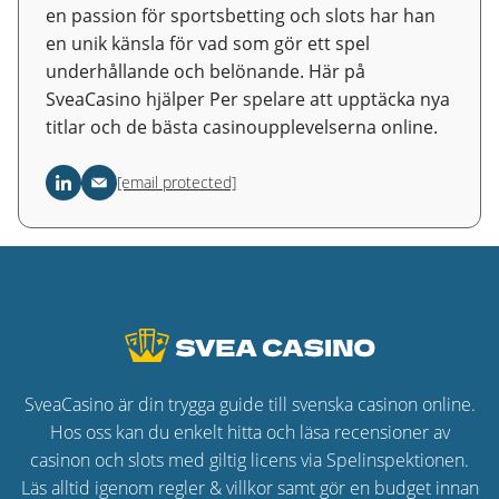
en passion för sportsbetting och slots har han
en unik känsla för vad som gör ett spel
underhållande och belönande. Här på
SveaCasino hjälper Per spelare att upptäcka nya
titlar och de bästa casinoupplevelserna online.
[email protected]
SveaCasino är din trygga guide till svenska casinon online.
Hos oss kan du enkelt hitta och läsa recensioner av
casinon och slots med giltig licens via Spelinspektionen.
Läs alltid igenom regler & villkor samt gör en budget innan